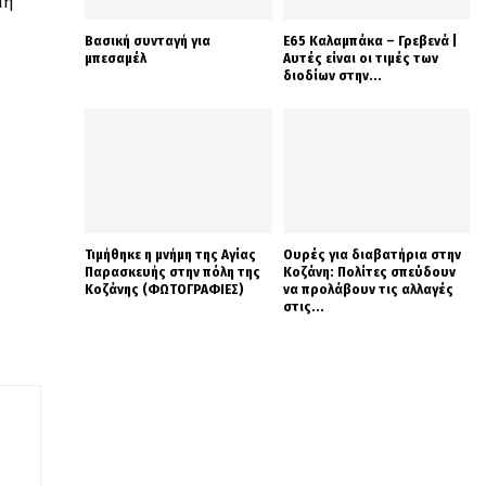
μή
Βασική συνταγή για
Ε65 Καλαμπάκα – Γρεβενά |
μπεσαμέλ
Αυτές είναι οι τιμές των
διοδίων στην...
Τιμήθηκε η μνήμη της Αγίας
Ουρές για διαβατήρια στην
Παρασκευής στην πόλη της
Κοζάνη: Πολίτες σπεύδουν
Κοζάνης (ΦΩΤΟΓΡΑΦΙΕΣ)
να προλάβουν τις αλλαγές
στις...