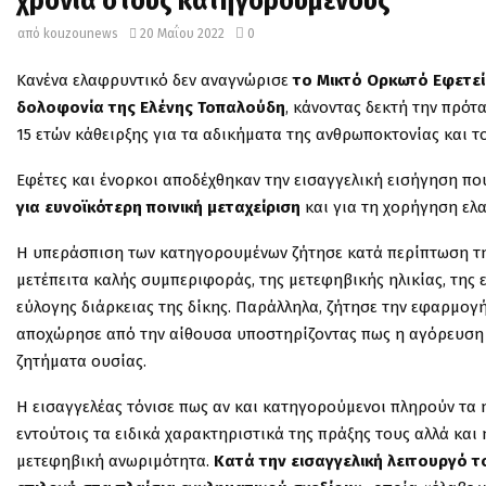
χρόνια στους κατηγορούμενους
από
kouzounews
20 Μαΐου 2022
0
Κανένα ελαφρυντικό δεν αναγνώρισε
το Μικτό Ορκωτό Εφετεί
δολοφονία της Ελένης Τοπαλούδη
, κάνοντας δεκτή την πρότ
15 ετών κάθειρξης για τα αδικήματα της ανθρωποκτονίας και
Εφέτες και ένορκοι αποδέχθηκαν την εισαγγελική εισήγηση πο
για ευνοϊκότερη ποινική μεταχείριση
και για τη χορήγηση ελ
Η υπεράσπιση των κατηγορουμένων ζήτησε κατά περίπτωση τη
μετέπειτα καλής συμπεριφοράς, της μετεφηβικής ηλικίας, της 
εύλογης διάρκειας της δίκης. Παράλληλα, ζήτησε την εφαρμογή
αποχώρησε από την αίθουσα υποστηρίζοντας πως η αγόρευση 
ζητήματα ουσίας.
Η εισαγγελέας τόνισε πως αν και κατηγορούμενοι πληρούν τα η
εντούτοις τα ειδικά χαρακτηριστικά της πράξης τους αλλά και 
μετεφηβική ανωριμότητα.
Κατά την εισαγγελική λειτουργό 