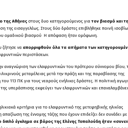
ο της Αθήνας
στους δυο κατηγορούμενος για
τον βιασμό και τ
αση της εισαγγελέως. Στους δύο δράστες επιβλήθηκε ποινή ισοβίω
 του ομαδικού βιασμού Η απόφαση ήταν ομόφωνη.
υ ζήτησε να
απορριφθούν όλα τα αιτήματα των κατηγορουμέ
αφρυντικών περιστάσεων.
ν αναγνώριση των ελαφρυντικών του πρότερου σύννομου βίου, 
ειλικρινούς μεταμέλειας μετά την πράξη και της παραβίασης της
 του 113 ΠΚ για τους νεαρούς ενήλικες δράστες. Η πολιτική αγωγ
της υπεράσπισης εκφεύγει των ελαφρυντικών και επαναλαμβάνε
λικιακά κριτήρια για το ελαφρυντικό της μετεφηβικής ηλικίας
η απαξίωση της έννομης τάξης που έχουν επιδείξει δεν συνάδει με
το διπλό έγκλημα σε βάρος της Ελένης Τοπαλούδη ήταν «συνε