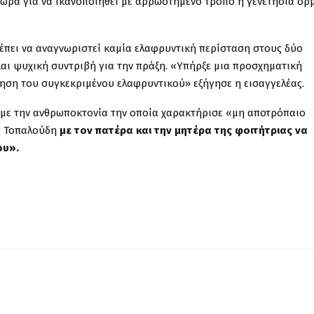
ώρα για να ικανοποιηθεί με αρρωστημένο τρόπο η γενετήσια ορ
ρέπει να αναγνωριστεί καμία ελαφρυντική περίσταση στους δύο
και ψυχική συντριβή για την πράξη. «Υπήρξε μια προσχηματική
γηση του συγκεκριμένου ελαφρυντικού» εξήγησε η εισαγγελέας.
 με την ανθρωποκτονία την οποία χαρακτήρισε «μη αποτρόπαιο
ης Τοπαλούδη
με τον πατέρα και την μητέρα της φοιτήτριας να
ου».