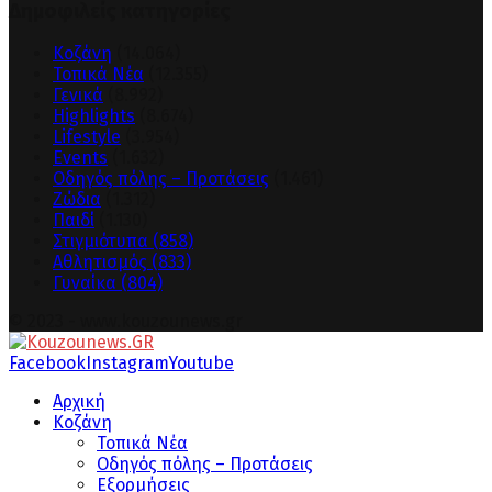
Δημοφιλείς κατηγορίες
Κοζάνη
(14.064)
Τοπικά Νέα
(12.355)
Γενικά
(8.992)
Highlights
(8.674)
Lifestyle
(3.954)
Events
(1.632)
Οδηγός πόλης – Προτάσεις
(1.461)
Ζώδια
(1.312)
Παιδί
(1.130)
Στιγμιότυπα
(858)
Αθλητισμός
(833)
Γυναίκα
(804)
© 2023 - www.kouzounews.gr
Facebook
Instagram
Youtube
Αρχική
Κοζάνη
Τοπικά Νέα
Οδηγός πόλης – Προτάσεις
Εξορμήσεις