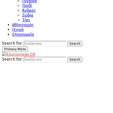
Γυναίκα
Παιδί
Άνδρας
Ζώδια
Tips
Αθλητισμός
Γενικά
Επικοινωνία
Search for:
Search
Primary Menu
Search for:
Search