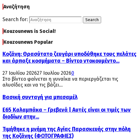
Αναζήτηση
Search for:
Search
Kouzounews is Social!
Kouzounews Popular
Κοζάνη: Θρασύτατο ζευγάρι υποδύθηκε τους πελάτες
και άρπαξε κοσμήματα – Βίντεο ντοκουμέντο...
27 Ιουλίου 2026
27 Ιουλίου 2026
0
Στο βίντεο φαίνεται η γυναίκα να περιεργάζεται τις
αλυσίδες και να τις βάζει...
Βασική συνταγή για μπεσαμέλ
Ε65 Καλαμπάκα – Γρεβενά | Αυτές είναι οι τιμές των
διοδίων στην...
Τιμήθηκε η μνήμη της Αγίας Παρασκευής στην πόλη
της Κοζάνης (ΦΩΤΟΓΡΑΦΙΕΣ)