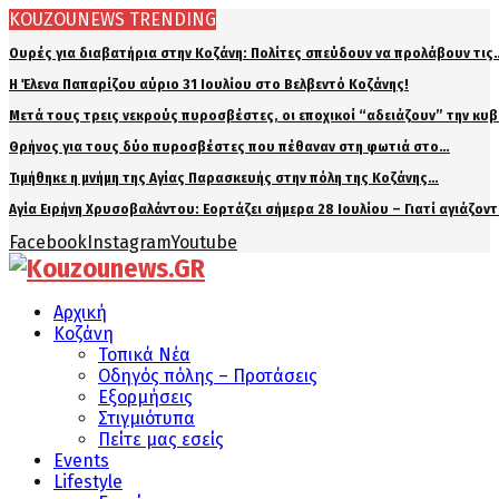
KOUZOUNEWS TRENDING
Ουρές για διαβατήρια στην Κοζάνη: Πολίτες σπεύδουν να προλάβουν τις
Η Έλενα Παπαρίζου αύριο 31 Ιουλίου στο Βελβεντό Κοζάνης!
Μετά τους τρεις νεκρούς πυροσβέστες, οι εποχικοί “αδειάζουν” την κυ
Θρήνος για τους δύο πυροσβέστες που πέθαναν στη φωτιά στο…
Τιμήθηκε η μνήμη της Αγίας Παρασκευής στην πόλη της Κοζάνης…
Αγία Ειρήνη Χρυσοβαλάντου: Εορτάζει σήμερα 28 Ιουλίου – Γιατί αγιάζον
Facebook
Instagram
Youtube
Αρχική
Κοζάνη
Τοπικά Νέα
Οδηγός πόλης – Προτάσεις
Εξορμήσεις
Στιγμιότυπα
Πείτε μας εσείς
Events
Lifestyle