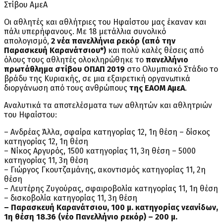
Στίβου ΑμεΑ
Οι αθλητές και αθλήτριες του Ηφαίστου μας έκαναν και
πάλι υπερήφανους. Με 18 μετάλλια συνολικό
απολογισμό,
2 νέα πανελλήνια ρεκόρ (από την
Παρασκευή Καρανάτσιου*)
και πολύ καλές θέσεις από
όλους τους αθλητές ολοκληρώθηκε το
πανελλήνιο
πρωτάθλημα στίβου ΟΠΑΠ 2019
στο Ολυμπιακό Στάδιο το
βράδυ της Κυριακής, σε μια εξαιρετική οργανωτικά
διοργάνωση από τους ανθρώπους
της ΕΑΟΜ ΑμεΑ
.
Αναλυτικά τα αποτελέσματα των αθλητών και αθλητριών
του Ηφαίστου:
– Ανδρέας Άλλα, σφαίρα κατηγορίας 12, 1η θέση – δίσκος
κατηγορίας 12, 1η θέση
– Νίκος Αργυρός, 1500 κατηγορίας 11, 3η θέση – 5000
κατηγορίας 11, 3η θέση
– Γιώργος Γκουτζαμάνης, ακοντισμός κατηγορίας 11, 2η
θέση
– Λευτέρης Ζυγούρας, σφαιροβολία κατηγορίας 11, 1η θέση
– δισκοβολία κατηγορίας 11, 3η θέση
– Παρασκευή Καρανάτσιου, 100 μ. κατηγορίας νεανίδων,
1η θέση 18.36 (νέο Πανελλήνιο ρεκόρ) – 200 μ.