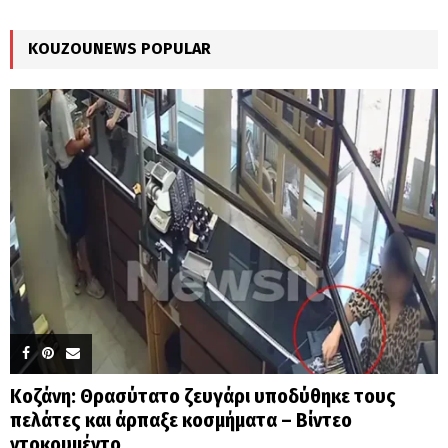
:
C
KOUZOUNEWS POPULAR
H
Κοζάνη: Θρασύτατο ζευγάρι υποδύθηκε τους
πελάτες και άρπαξε κοσμήματα – Βίντεο
ντοκουμέντο...