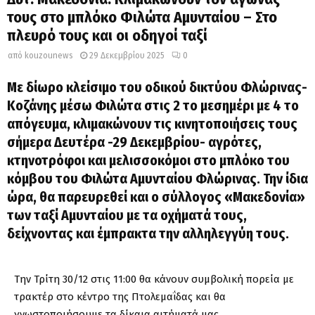
τους στο μπλόκο Φιλώτα Αμυνταίου – Στο
πλευρό τους και οι οδηγοί ταξί
από
kouzounews
29 Δεκεμβρίου 2025
0
Με δίωρο κλείσιμο του οδικού δικτύου Φλώρινας-
Κοζάνης μέσω Φιλώτα στις 2 το μεσημέρι με 4 το
απόγευμα, κλιμακώνουν τις κινητοποιήσεις τους
σήμερα Δευτέρα -29 Δεκεμβρίου- αγρότες,
κτηνοτρόφοι και μελισσοκόμοι στο μπλόκο του
κόμβου του Φιλώτα Αμυνταίου Φλώρινας. Την ίδια
ώρα, θα παρευρεθεί και ο σύλλογος «Μακεδονία»
των ταξί Αμυνταίου με τα οχήματά τους,
δείχνοντας και έμπρακτα την αλληλεγγύη τους.
Την Τρίτη 30/12 στις 11:00 θα κάνουν συμβολική πορεία με
τρακτέρ στο κέντρο της Πτολεμαΐδας και θα
γνωστοποιήσουμε τα δίκαια αιτήματά μας.