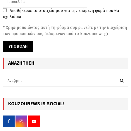
Αποθήκευσε τα στοιχεία μου για την επόμενη φορά που θα
σχολιάσω
* Χρησιμοποιώντας αυτή τη φόρμα συμφωνείτε με την διαχείριση
των προσωπικών σας δεδομένων από το kouzounews.gr
ΑΝΑΖΉΤΗΣΗ
S
e
a
S
r
c
KOUZOUNEWS IS SOCIAL!
E
h
f
A
o
r
R