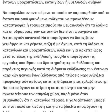
έντονων βροχοπτώσεων, καταιγίδων ή θυελλωδών ανέμων:
Να ασφαλίσουν αντικείμενα τα οποία αν παρασυρθούν από τα
έντονα καιρικά φαινόμενα ενδέχεται να προκαλέσουν
καταστροφές ή τραυματισμούς.Να βεβαιωθούν ότι τα λούκια
και οι υδρορροές των κατοικιών δεν είναι φραγμένα και
λειτουργούν κανονικά.Να αποφεύγουν να διασχίζουν
χειμάρρους και ρέματα, πεζή ή με όχημα, κατά τη διάρκεια
καταιγίδων και βροχοπτώσεων, αλλά και για αρκετές ώρες
μετά το τέλος της εκδήλωσής τουςΝα αποφεύγουν τις
εργασίες υπαίθρου και δραστηριότητες σε θαλάσσιες και
παράκτιες περιοχές κατά τη διάρκεια εκδήλωσης των έντονων
καιρικών φαινομένων (κίνδυνος από πτώσεις κεραυνών).Να
προφυλαχτούν αμέσως κατά τη διάρκεια μιας χαλαζόπτωσης.
Να καταφύγουν σε κτίριο ή σε αυτοκίνητο και να μην
εγκαταλείπουν τον ασφαλή χώρο, παρά μόνο όταν
βεβαιωθούν ότι η καταιγίδα πέρασε. Η χαλαζόπτωση μπορεί
να είναι πολύ επικίνδυνη και για τα ζώα.Να αποφύγουν τη