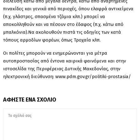
διέλευση κάτω από μεγάλα δέντρα, κάτω από αναρτημένες
πινακίδες και γενικά από περιοχές, όπου ελαφρά αντικείμενα
(π.χ. γλάστρες, σπασμένα τζάμια κλπ.) μπορεί να
αποκολληθούν και να πέσουν στο έδαφος (π.χ. κάτω από
μπαλκόνια).Να ακολουθούν πιστά τις οδηγίες των κατά
τόπους αρμοδίων φορέων, όπως Τροχαία κλπ.
Οι πολίτες μπορούν να ενημερώνονται για μέτρα
αυτοπροστασίας από έντονα καιρικά φαινόμενα και στην
ιστοσελίδα της Περιφέρειας Δυτικής Μακεδονίας, στην
ηλεκτρονική διεύθυνση: www.pdm.gov.gr/politiki-prostasia/
ΑΦΉΣΤΕ ΈΝΑ ΣΧΌΛΙΟ