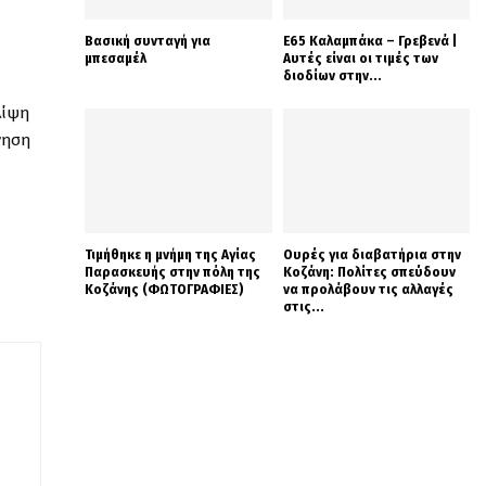
Βασική συνταγή για
Ε65 Καλαμπάκα – Γρεβενά |
μπεσαμέλ
Αυτές είναι οι τιμές των
διοδίων στην...
λίψη
νηση
Τιμήθηκε η μνήμη της Αγίας
Ουρές για διαβατήρια στην
Παρασκευής στην πόλη της
Κοζάνη: Πολίτες σπεύδουν
Κοζάνης (ΦΩΤΟΓΡΑΦΙΕΣ)
να προλάβουν τις αλλαγές
στις...