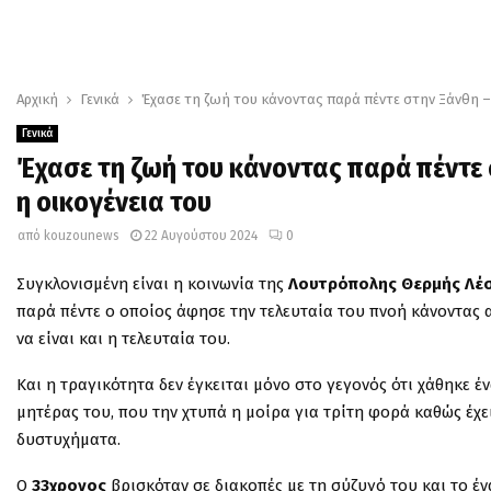
Αρχική
Γενικά
Έχασε τη ζωή του κάνοντας παρά πέντε στην Ξάνθη – Εί
Γενικά
Έχασε τη ζωή του κάνοντας παρά πέντε σ
η οικογένεια του
από
kouzounews
22 Αυγούστου 2024
0
Συγκλονισμένη είναι η κοινωνία της
Λουτρόπολης Θερμής
Λέ
παρά πέντε ο οποίος άφησε την τελευταία του πνοή κάνοντας 
να είναι και η τελευταία του.
Και η τραγικότητα δεν έγκειται μόνο στο γεγονός ότι χάθηκε 
μητέρας του, που την χτυπά η μοίρα για τρίτη φορά καθώς έχε
δυστυχήματα.
Ο
33χρονος
βρισκόταν σε διακοπές με τη σύζυγό του και το έν