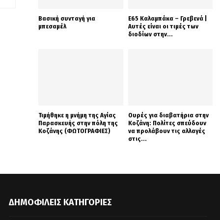
Βασική συνταγή για
Ε65 Καλαμπάκα – Γρεβενά |
μπεσαμέλ
Αυτές είναι οι τιμές των
διοδίων στην...
Τιμήθηκε η μνήμη της Αγίας
Ουρές για διαβατήρια στην
Παρασκευής στην πόλη της
Κοζάνη: Πολίτες σπεύδουν
Κοζάνης (ΦΩΤΟΓΡΑΦΙΕΣ)
να προλάβουν τις αλλαγές
στις...
ΔΗΜΟΦΙΛΕΊΣ ΚΑΤΗΓΟΡΊΕΣ