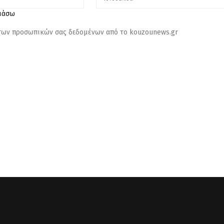
λιάσω
 των προσωπικών σας δεδομένων από το kouzounews.gr