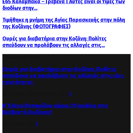
Ε65 Καλαμπάκα – Γρεβενά | Αυτές είναι οι τιμές των
διοδίων στην...
Τιμήθηκε η μνήμη της Αγίας Παρασκευής στην πόλη
της Κοζάνης (ΦΩΤΟΓΡΑΦΙΕΣ)
Ουρές για διαβατήρια στην Κοζάνη: Πολίτες
σπεύδουν να προλάβουν τις αλλαγές στις...
Τελευταία Νέα
Ουρές για διαβατήρια στην Κοζάνη: Πολίτες
σπεύδουν να προλάβουν τις αλλαγές στις νέες
ταυτότητες
30 Ιουλίου 2026
30 Ιουλίου 2026
0
Η Έλενα Παπαρίζου αύριο 31 Ιουλίου στο
Βελβεντό Κοζάνης!
30 Ιουλίου 2026
0