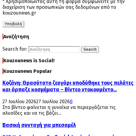
* Χρησιμοποιώντας αυτή τη φόρμα συμφωνείτε με την
διαχείριση των προσωπικών σας δεδομένων από το
kouzounews.gr
Αναζήτηση
Search for:
Search
Kouzounews is Social!
Kouzounews Popular
Κοζάνη: Θρασύτατο ζευγάρι υποδύθηκε τους πελάτες
και άρπαξε κοσμήματα – Βίντεο ντοκουμέντο...
27 Ιουλίου 2026
27 Ιουλίου 2026
0
Στο βίντεο φαίνεται η γυναίκα να περιεργάζεται τις
αλυσίδες και να τις βάζει...
Βασική συνταγή για μπεσαμέλ