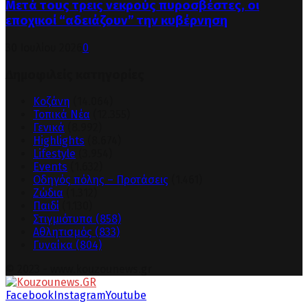
Μετά τους τρεις νεκρούς πυροσβέστες, οι
εποχικοί “αδειάζουν” την κυβέρνηση
30 Ιουλίου 2026
0
Δημοφιλείς κατηγορίες
Κοζάνη
(14.064)
Τοπικά Νέα
(12.355)
Γενικά
(8.992)
Highlights
(8.674)
Lifestyle
(3.954)
Events
(1.632)
Οδηγός πόλης – Προτάσεις
(1.461)
Ζώδια
(1.312)
Παιδί
(1.130)
Στιγμιότυπα
(858)
Αθλητισμός
(833)
Γυναίκα
(804)
© 2023 - www.kouzounews.gr
Facebook
Instagram
Youtube