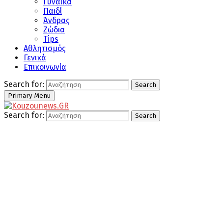
Γυναίκα
Παιδί
Άνδρας
Ζώδια
Tips
Αθλητισμός
Γενικά
Επικοινωνία
Search for:
Search
Primary Menu
Search for:
Search