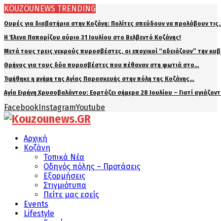
KOUZOUNEWS TRENDING
Ουρές για διαβατήρια στην Κοζάνη: Πολίτες σπεύδουν να προλάβουν τις
Η Έλενα Παπαρίζου αύριο 31 Ιουλίου στο Βελβεντό Κοζάνης!
Μετά τους τρεις νεκρούς πυροσβέστες, οι εποχικοί “αδειάζουν” την κυ
Θρήνος για τους δύο πυροσβέστες που πέθαναν στη φωτιά στο…
Τιμήθηκε η μνήμη της Αγίας Παρασκευής στην πόλη της Κοζάνης…
Αγία Ειρήνη Χρυσοβαλάντου: Εορτάζει σήμερα 28 Ιουλίου – Γιατί αγιάζον
Facebook
Instagram
Youtube
Αρχική
Κοζάνη
Τοπικά Νέα
Οδηγός πόλης – Προτάσεις
Εξορμήσεις
Στιγμιότυπα
Πείτε μας εσείς
Events
Lifestyle