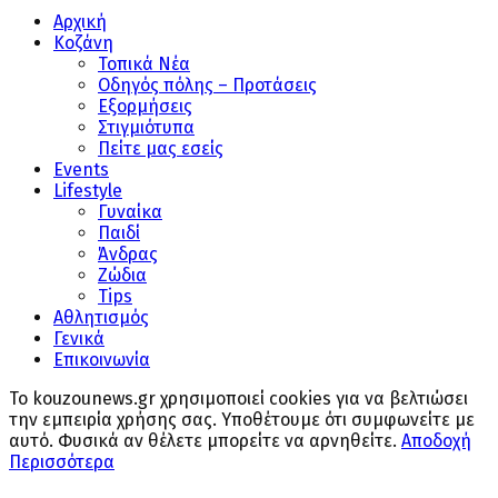
Αρχική
Κοζάνη
Τοπικά Νέα
Οδηγός πόλης – Προτάσεις
Εξορμήσεις
Στιγμιότυπα
Πείτε μας εσείς
Events
Lifestyle
Γυναίκα
Παιδί
Άνδρας
Ζώδια
Tips
Αθλητισμός
Γενικά
Επικοινωνία
Το kouzounews.gr χρησιμοποιεί cookies για να βελτιώσει
την εμπειρία χρήσης σας. Υποθέτουμε ότι συμφωνείτε με
αυτό. Φυσικά αν θέλετε μπορείτε να αρνηθείτε.
Αποδοχή
Περισσότερα