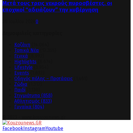
Μετά τους τρεις νεκρούς πυροσβέστες, οι
εποχικοί “αδειάζουν” την κυβέρνηση
30 Ιουλίου 2026
0
Δημοφιλείς κατηγορίες
Κοζάνη
(14.064)
Τοπικά Νέα
(12.355)
Γενικά
(8.992)
Highlights
(8.674)
Lifestyle
(3.954)
Events
(1.632)
Οδηγός πόλης – Προτάσεις
(1.461)
Ζώδια
(1.312)
Παιδί
(1.130)
Στιγμιότυπα
(858)
Αθλητισμός
(833)
Γυναίκα
(804)
© 2023 - www.kouzounews.gr
Facebook
Instagram
Youtube