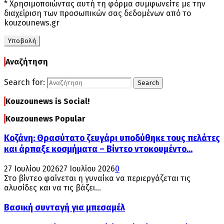
* Χρησιμοποιώντας αυτή τη φόρμα συμφωνείτε με την
διαχείριση των προσωπικών σας δεδομένων από το
kouzounews.gr
Αναζήτηση
Search for:
Search
Kouzounews is Social!
Kouzounews Popular
Κοζάνη: Θρασύτατο ζευγάρι υποδύθηκε τους πελάτες
και άρπαξε κοσμήματα – Βίντεο ντοκουμέντο...
27 Ιουλίου 2026
27 Ιουλίου 2026
0
Στο βίντεο φαίνεται η γυναίκα να περιεργάζεται τις
αλυσίδες και να τις βάζει...
Βασική συνταγή για μπεσαμέλ