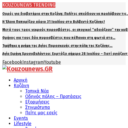
KOUZOUNEWS TRENDING
Ουρές για διαβατήρια στην Κοζάνη: Πολίτες σπεύδουν να προλάβουν τις
Η Έλενα Παπαρίζου αύριο 31 Ιουλίου στο Βελβεντό Κοζάνης!
Μετά τους τρεις νεκρούς πυροσβέστες, οι εποχικοί “αδειάζουν” την κυ
Θρήνος για τους δύο πυροσβέστες που πέθαναν στη φωτιά στο…
Τιμήθηκε η μνήμη της Αγίας Παρασκευής στην πόλη της Κοζάνης…
Αγία Ειρήνη Χρυσοβαλάντου: Εορτάζει σήμερα 28 Ιουλίου – Γιατί αγιάζον
Facebook
Instagram
Youtube
Αρχική
Κοζάνη
Τοπικά Νέα
Οδηγός πόλης – Προτάσεις
Εξορμήσεις
Στιγμιότυπα
Πείτε μας εσείς
Events
Lifestyle