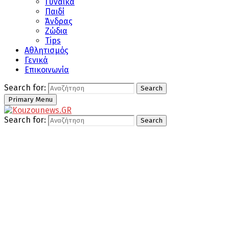
Γυναίκα
Παιδί
Άνδρας
Ζώδια
Tips
Αθλητισμός
Γενικά
Επικοινωνία
Search for:
Search
Primary Menu
Search for:
Search