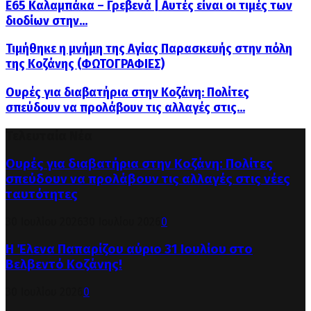
Ε65 Καλαμπάκα – Γρεβενά | Αυτές είναι οι τιμές των
διοδίων στην...
Τιμήθηκε η μνήμη της Αγίας Παρασκευής στην πόλη
της Κοζάνης (ΦΩΤΟΓΡΑΦΙΕΣ)
Ουρές για διαβατήρια στην Κοζάνη: Πολίτες
σπεύδουν να προλάβουν τις αλλαγές στις...
Τελευταία Νέα
Ουρές για διαβατήρια στην Κοζάνη: Πολίτες
σπεύδουν να προλάβουν τις αλλαγές στις νέες
ταυτότητες
30 Ιουλίου 2026
30 Ιουλίου 2026
0
Η Έλενα Παπαρίζου αύριο 31 Ιουλίου στο
Βελβεντό Κοζάνης!
30 Ιουλίου 2026
0