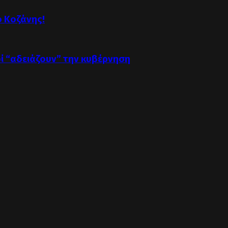
ό Κοζάνης!
οί “αδειάζουν” την κυβέρνηση