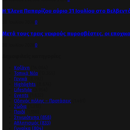
Η Έλενα Παπαρίζου αύριο 31 Ιουλίου στο Βελβεντ
30 Ιουλίου 2026
0
Μετά τους τρεις νεκρούς πυροσβέστες, οι εποχικ
30 Ιουλίου 2026
0
Δημοφιλείς κατηγορίες
Κοζάνη
(14.064)
Τοπικά Νέα
(12.355)
Γενικά
(8.992)
Highlights
(8.674)
Lifestyle
(3.954)
Events
(1.632)
Οδηγός πόλης – Προτάσεις
(1.461)
Ζώδια
(1.312)
Παιδί
(1.130)
Στιγμιότυπα
(858)
Αθλητισμός
(833)
Γυναίκα
(804)