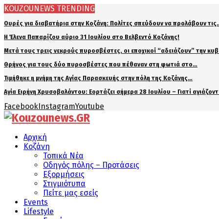
KOUZOUNEWS TRENDING
Ουρές για διαβατήρια στην Κοζάνη: Πολίτες σπεύδουν να προλάβουν τις
Η Έλενα Παπαρίζου αύριο 31 Ιουλίου στο Βελβεντό Κοζάνης!
Μετά τους τρεις νεκρούς πυροσβέστες, οι εποχικοί “αδειάζουν” την κυ
Θρήνος για τους δύο πυροσβέστες που πέθαναν στη φωτιά στο…
Τιμήθηκε η μνήμη της Αγίας Παρασκευής στην πόλη της Κοζάνης…
Αγία Ειρήνη Χρυσοβαλάντου: Εορτάζει σήμερα 28 Ιουλίου – Γιατί αγιάζον
Facebook
Instagram
Youtube
Αρχική
Κοζάνη
Τοπικά Νέα
Οδηγός πόλης – Προτάσεις
Εξορμήσεις
Στιγμιότυπα
Πείτε μας εσείς
Events
Lifestyle