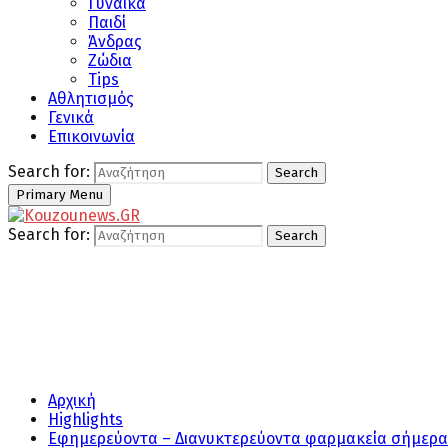
Γυναίκα
Παιδί
Άνδρας
Ζώδια
Tips
Αθλητισμός
Γενικά
Επικοινωνία
Search for:
Search
Primary Menu
Search for:
Search
Αρχική
Highlights
Εφημερεύοντα – Διανυκτερεύοντα φαρμακεία σήμερα