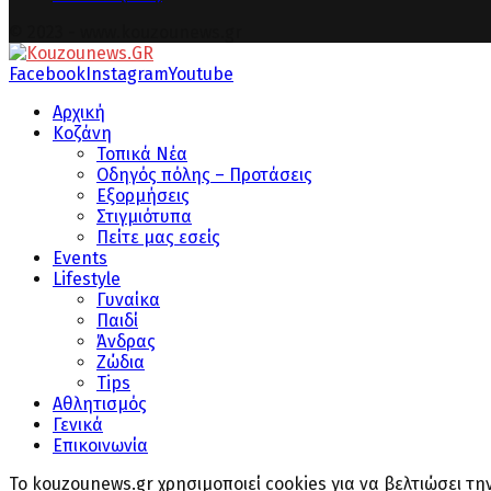
© 2023 - www.kouzounews.gr
Facebook
Instagram
Youtube
Αρχική
Κοζάνη
Τοπικά Νέα
Οδηγός πόλης – Προτάσεις
Εξορμήσεις
Στιγμιότυπα
Πείτε μας εσείς
Events
Lifestyle
Γυναίκα
Παιδί
Άνδρας
Ζώδια
Tips
Αθλητισμός
Γενικά
Επικοινωνία
Το kouzounews.gr χρησιμοποιεί cookies για να βελτιώσει τ