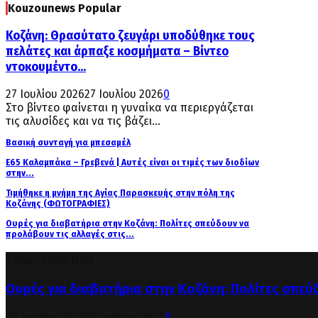
Kouzounews Popular
Κοζάνη: Θρασύτατο ζευγάρι υποδύθηκε τους
πελάτες και άρπαξε κοσμήματα – Βίντεο
ντοκουμέντο...
27 Ιουλίου 2026
27 Ιουλίου 2026
0
Στο βίντεο φαίνεται η γυναίκα να περιεργάζεται
τις αλυσίδες και να τις βάζει...
Βασική συνταγή για μπεσαμέλ
Ε65 Καλαμπάκα – Γρεβενά | Αυτές είναι οι τιμές των διοδίων
στην...
Τιμήθηκε η μνήμη της Αγίας Παρασκευής στην πόλη της
Κοζάνης (ΦΩΤΟΓΡΑΦΙΕΣ)
Ουρές για διαβατήρια στην Κοζάνη: Πολίτες σπεύδουν να
προλάβουν τις αλλαγές στις...
Τελευταία Νέα
Ουρές για διαβατήρια στην Κοζάνη: Πολίτες σπεύ
30 Ιουλίου 2026
30 Ιουλίου 2026
0