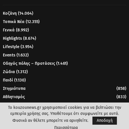
Κοζάνη
(14.064)
Τοπικά Νέα
(12.355)
Γενικά
(8.992)
Highlights
(8.674)
Lifestyle
(3.954)
Events
(1.632)
Οδηγός πόλης – Προτάσεις
(1.461)
Ζώδια
(1.312)
Παιδί
(1.130)
Στιγμιότυπα
(858)
Αθλητισμός
(833)
Γυναίκα
(804)
Το kouzounews.gr χρησιμοποιεί cookies για να βελτιώσει την
εμπειρία χρήσης σας. Υποθέτουμε ότι συμφωνείτε με αυτό.
Φυσικά αν θέλετε μπορείτε να αρνηθείτε.
Αποδοχή
© 2023 - www.kouzounews.gr
Περισσότερα