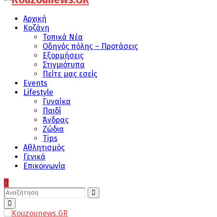
Αρχική
Κοζάνη
Τοπικά Νέα
Οδηγός πόλης – Προτάσεις
Εξορμήσεις
Στιγμιότυπα
Πείτε μας εσείς
Events
Lifestyle
Γυναίκα
Παιδί
Άνδρας
Ζώδια
Tips
Αθλητισμός
Γενικά
Επικοινωνία
Search
for:
Search
Primary
Menu