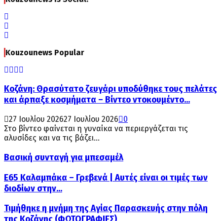
Kouzounews Popular
Κοζάνη: Θρασύτατο ζευγάρι υποδύθηκε τους πελάτες
και άρπαξε κοσμήματα – Βίντεο ντοκουμέντο...
27 Ιουλίου 2026
27 Ιουλίου 2026
0
Στο βίντεο φαίνεται η γυναίκα να περιεργάζεται τις
αλυσίδες και να τις βάζει...
Βασική συνταγή για μπεσαμέλ
Ε65 Καλαμπάκα – Γρεβενά | Αυτές είναι οι τιμές των
διοδίων στην...
Τιμήθηκε η μνήμη της Αγίας Παρασκευής στην πόλη
της Κοζάνης (ΦΩΤΟΓΡΑΦΙΕΣ)