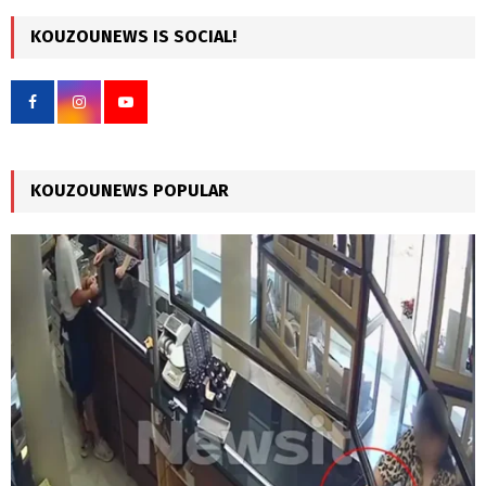
r
c
KOUZOUNEWS IS SOCIAL!
E
h
f
A
o
r
R
:
C
KOUZOUNEWS POPULAR
H