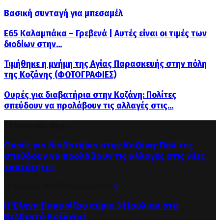
Βασική συνταγή για μπεσαμέλ
Ε65 Καλαμπάκα – Γρεβενά | Αυτές είναι οι τιμές των
διοδίων στην...
Τιμήθηκε η μνήμη της Αγίας Παρασκευής στην πόλη
της Κοζάνης (ΦΩΤΟΓΡΑΦΙΕΣ)
Ουρές για διαβατήρια στην Κοζάνη: Πολίτες
σπεύδουν να προλάβουν τις αλλαγές στις...
Τελευταία Νέα
Ουρές για διαβατήρια στην Κοζάνη: Πολίτες
σπεύδουν να προλάβουν τις αλλαγές στις νέες
ταυτότητες
30 Ιουλίου 2026
30 Ιουλίου 2026
0
Η Έλενα Παπαρίζου αύριο 31 Ιουλίου στο
Βελβεντό Κοζάνης!