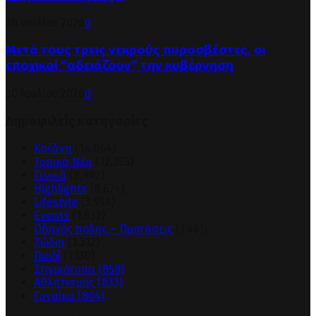
30 Ιουλίου 2026
0
Μετά τους τρεις νεκρούς πυροσβέστες, οι
εποχικοί “αδειάζουν” την κυβέρνηση
30 Ιουλίου 2026
0
Δημοφιλείς κατηγορίες
Κοζάνη
(14.064)
Τοπικά Νέα
(12.355)
Γενικά
(8.992)
Highlights
(8.674)
Lifestyle
(3.954)
Events
(1.632)
Οδηγός πόλης – Προτάσεις
(1.461)
Ζώδια
(1.312)
Παιδί
(1.130)
Στιγμιότυπα
(858)
Αθλητισμός
(833)
Γυναίκα
(804)