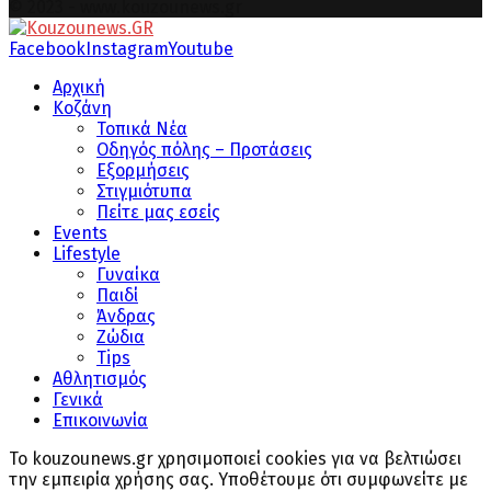
© 2023 - www.kouzounews.gr
Facebook
Instagram
Youtube
Αρχική
Κοζάνη
Τοπικά Νέα
Οδηγός πόλης – Προτάσεις
Εξορμήσεις
Στιγμιότυπα
Πείτε μας εσείς
Events
Lifestyle
Γυναίκα
Παιδί
Άνδρας
Ζώδια
Tips
Αθλητισμός
Γενικά
Επικοινωνία
Το kouzounews.gr χρησιμοποιεί cookies για να βελτιώσει
την εμπειρία χρήσης σας. Υποθέτουμε ότι συμφωνείτε με