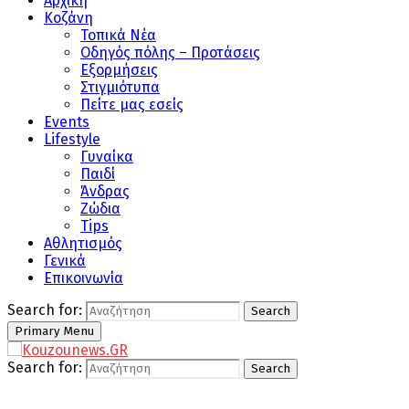
Αρχική
Κοζάνη
Τοπικά Νέα
Οδηγός πόλης – Προτάσεις
Εξορμήσεις
Στιγμιότυπα
Πείτε μας εσείς
Events
Lifestyle
Γυναίκα
Παιδί
Άνδρας
Ζώδια
Tips
Αθλητισμός
Γενικά
Επικοινωνία
Search for:
Search
Primary Menu
Search for:
Search