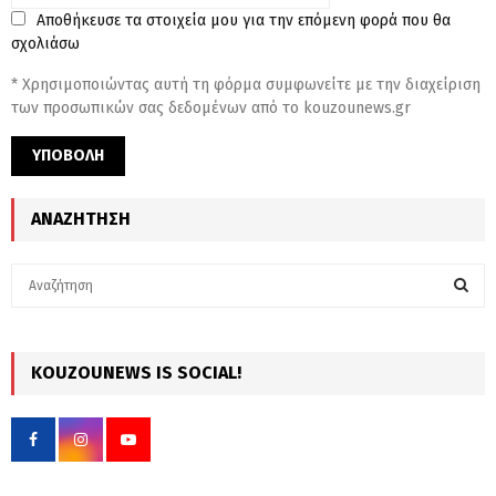
Αποθήκευσε τα στοιχεία μου για την επόμενη φορά που θα
σχολιάσω
* Χρησιμοποιώντας αυτή τη φόρμα συμφωνείτε με την διαχείριση
των προσωπικών σας δεδομένων από το kouzounews.gr
ΑΝΑΖΉΤΗΣΗ
S
e
a
S
r
c
KOUZOUNEWS IS SOCIAL!
E
h
f
A
o
r
R
: