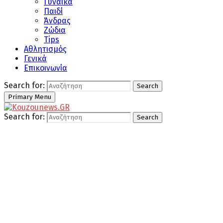
Γυναίκα
Παιδί
Άνδρας
Ζώδια
Tips
Αθλητισμός
Γενικά
Επικοινωνία
Search for:
Search
Primary Menu
Search for:
Search