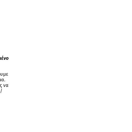
μένο
ουμε
μα.
ς να
/