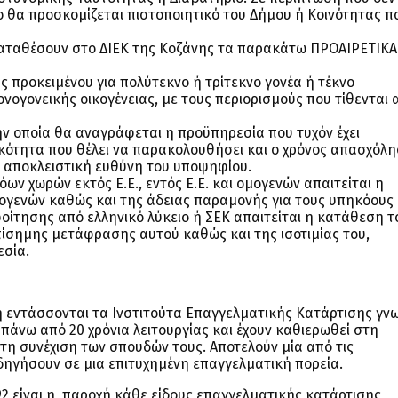
ο θα προσκομίζεται πιστοποιητικό του Δήμου ή Κοινότητας π
καταθέσουν στο ΔΙΕΚ της Κοζάνης τα παρακάτω ΠΡΟΑΙΡΕΤΙΚΑ
 προκειμένου για πολύτεκνο ή τρίτεκνο γονέα ή τέκνο
ονογονεικής οικογένειας, με τους περιορισμούς που τίθενται 
ν οποία θα αναγράφεται η προϋπηρεσία που τυχόν έχει
κότητα που θέλει να παρακολουθήσει και ο χρόνος απασχόλη
ν αποκλειστική ευθύνη του υποψηφίου.
ν χωρών εκτός Ε.Ε., εντός Ε.Ε. και ομογενών απαιτείται η
ογενών καθώς και της άδειας παραμονής για τους υπηκόους
οίτησης από ελληνικό λύκειο ή ΣΕΚ απαιτείται η κατάθεση τ
πίσημης μετάφρασης αυτού καθώς και της ισοτιμίας του,
εσία.
 εντάσσονται τα Ινστιτούτα Επαγγελματικής Κατάρτισης γν
 πάνω από 20 χρόνια λειτουργίας και έχουν καθιερωθεί στη
τη συνέχιση των σπουδών τους. Αποτελούν μία από τις
δηγήσουν σε μια επιτυχημένη επαγγελματική πορεία.
2,είναι η παροχή κάθε είδους επαγγελματικής κατάρτισης,