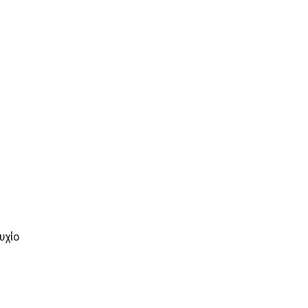
α
υχίο