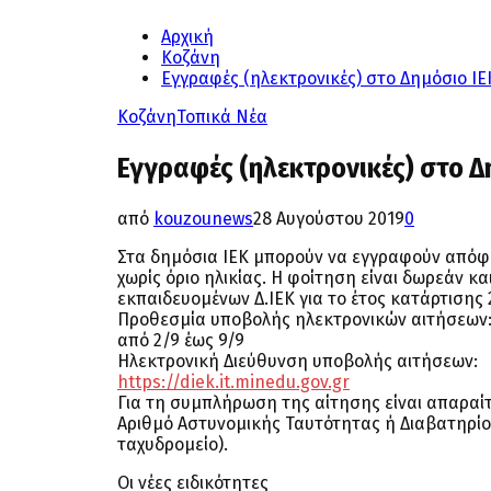
Αρχική
Κοζάνη
Εγγραφές (ηλεκτρονικές) στο Δημόσιο Ι
Κοζάνη
Τοπικά Νέα
Εγγραφές (ηλεκτρονικές) στο Δ
από
kouzounews
28 Αυγούστου 2019
0
Στα δημόσια ΙΕΚ μπορούν να εγγραφούν απόφοιτ
χωρίς όριο ηλικίας. Η φοίτηση είναι δωρεάν 
εκπαιδευομένων Δ.ΙΕΚ για το έτος κατάρτισης
Προθεσμία υποβολής ηλεκτρονικών αιτήσεων
από 2/9 έως 9/9
Ηλεκτρονική Διεύθυνση υποβολής αιτήσεων:
https://diek.it.minedu.gov.gr
Για τη συμπλήρωση της αίτησης είναι απαραί
Αριθμό Αστυνομικής Ταυτότητας ή Διαβατηρίου
ταχυδρομείο).
Οι νέες ειδικότητες