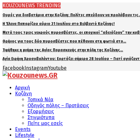
KOUZOUNEWS TRENDING
Ουρές για διαβατήρια στην Κοζάνη: Πολίτες σπεύδουν να προλάβουν τις
Η Έλενα Παπαρίζου αύριο 31 Ιουλίου στο Βελβεντό Κοζάνης!
Μετά τους τρεις νεκρούς πυροσβέστες, οι εποχικοί “αδειάζουν” την κυ
Θρήνος για τους δύο πυροσβέστες που πέθαναν στη φωτιά στο…
Τιμήθηκε η μνήμη της Αγίας Παρασκευής στην πόλη της Κοζάνης…
Αγία Ειρήνη Χρυσοβαλάντου: Εορτάζει σήμερα 28 Ιουλίου – Γιατί αγιάζον
Facebook
Instagram
Youtube
Αρχική
Κοζάνη
Τοπικά Νέα
Οδηγός πόλης – Προτάσεις
Εξορμήσεις
Στιγμιότυπα
Πείτε μας εσείς
Events
Lifestyle