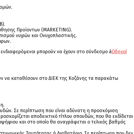
ομών.
).
οώθησης Προϊοντων (MARKETING).
πισμού νυχιών και Ονυχοπλαστικής.
ώρων.
ενδιαφερόμενοι μπορούν να έχουν στο σύνδεσμο à
Οδηγοί
υν να καταθέσουν στο ΔΙΕΚ της Κοζάνης τα παρακάτω
η.
υδών. Σε περίπτωση που είναι αδύνατη η προσκόμιση
ροσκομίζεται αποδεικτικό τίτλου σπουδών, που θα εκδίδεται
ψήφιου και στο οποίο θα αναγράφεται ο τελικός βαθμός
στυνομικής Ταυτότητας ή Διαβατήριο. Σε περίπτωση που δεν