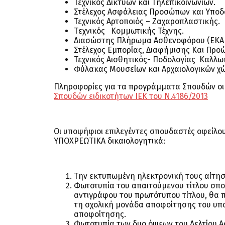
Τεχνικός Δικτύων και Τηλεπικοινωνιών.
Στέλεχος Ασφάλειας Προσώπων και Υποδ
Τεχνικός Αρτοποιός – Ζαχαροπλαστικής.
Tεχνικός Κομμωτικής Τέχνης.
Διασώστης Πλήρωμα Ασθενοφόρου (ΕΚΑΒ
Στέλεχος Εμπορίας, Διαφήμισης Και Πρ
Τεχνικός Αισθητικός- Ποδολογίας Καλλω
Φύλακας Μουσείων και Αρχαιολογικών χ
Πληροφορίες για τα προγράμματα Σπουδών οι 
Σπουδών ειδικοτήτων ΙΕΚ του Ν.4186/2013
Οι υποψήφιοι επιλεγέντες σπουδαστές οφείλο
ΥΠΟΧΡΕΩΤΙΚΑ δικαιολογητικά:
Την εκτυπωμένη ηλεκτρονική τους αίτησ
Φωτοτυπία του απαιτούμενου τίτλου σπο
αντιγράφου του πρωτότυπου τίτλου, θα π
τη σχολική μονάδα αποφοίτησης του υπο
αποφοίτησης.
Φωτοτυπία των δυο όψεων του Δελτίου Α