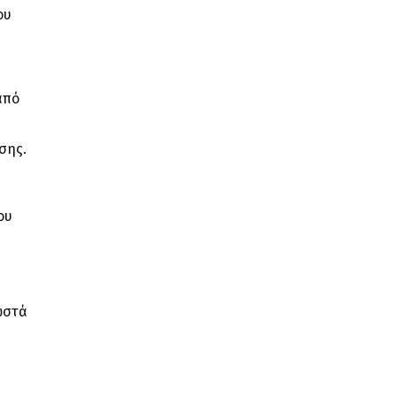
ου
από
σης.
ου
ωστά