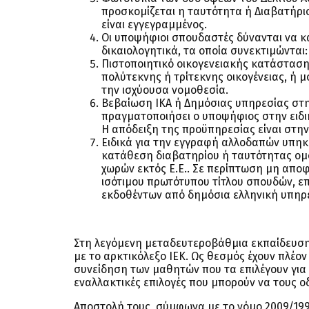
προσκομίζεται η ταυτότητα ή Διαβατήρι
είναι εγγεγραμμένος.
Οι υποψήφιοι σπουδαστές δύνανται να 
δικαιολογητικά, τα οποία συνεκτιμώνται:
Πιστοποιητικό οικογενειακής κατάστασης
πολύτεκνης ή τρίτεκνης οικογένειας, ή μ
την ισχύουσα νομοθεσία.
Βεβαίωση ΙΚΑ ή Δημόσιας υπηρεσίας στη
πραγματοποιήσει ο υποψήφιος στην ειδι
Η απόδειξη της προϋπηρεσίας είναι στη
Ειδικά για την εγγραφή αλλοδαπών υπηκόω
κατάθεση διαβατηρίου ή ταυτότητας ομ
χωρών εκτός Ε.Ε.. Σε περίπτωση μη αποφ
ισότιμου πρωτότυπου τίτλου σπουδών, ε
εκδοθέντων από δημόσια ελληνική υπηρ
Στη λεγόμενη μεταδευτεροβάθμια εκπαίδευση
με το αρκτικόλεξο ΙΕΚ. Ως θεσμός έχουν πλέον
συνείδηση των μαθητών που τα επιλέγουν για 
εναλλακτικές επιλογές που μπορούν να τους ο
Αποστολή τους, σύμφωνα με το νόμο 2009/199