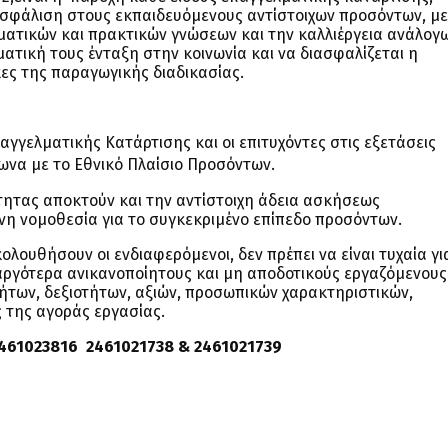
σφάλιση στους εκπαιδευόμενους αντίστοιχων προσόντων, με
λματικών και πρακτικών γνώσεων και την καλλιέργεια ανάλογ
ατική τους ένταξη στην κοινωνία και να διασφαλίζεται η
ες της παραγωγικής διαδικασίας.
γγελματικής Κατάρτισης και οι επιτυχόντες στις εξετάσεις
να με το Εθνικό Πλαίσιο Προσόντων.
τητας αποκτούν και την αντίστοιχη άδεια ασκήσεως
νη νομοθεσία για το συγκεκριμένο επίπεδο προσόντων.
λουθήσουν οι ενδιαφερόμενοι, δεν πρέπει να είναι τυχαία γι
 αργότερα ανικανοποίητους και μη αποδοτικούς εργαζόμενους
τήτων, δεξιοτήτων, αξιών, προσωπικών χαρακτηριστικών,
 της αγοράς εργασίας.
2461023816 2461021738 & 2461021739