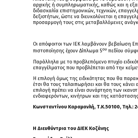
αρχικής ή συμπληρωματικής, καθώς και η εξα
διδασκαλία επιστημονικών, τεχνικών, επαγγε
δεξιοτήτων, ώστε να διευκολύνεται η επαγγελμ
προσαρμογή τους στις μεταβαλλόμενες ανάγκ
Οι απόφοιτοι των ΙΕΚ λαμβάνουν βεβαίωση Επα
ου
πιστοποίησης έχουν Δίπλωμα 5
πεδίου σύμφω
Παράλληλα με το προβλεπόμενο πτυχίο ειδικό
επαγγέλματος που προβλέπεται από την κείμε
Η επιλογή όμως της ειδικότητας που θα παρακο
έτσι θα τους ταλαιπωρήσει και θα τους κάνει
επιλογή πρέπει να είναι συνάρτηση των ικανο
ενδιαφερόντων, κινήτρων και της κατάστασης
Κωνσταντίνου Καραμανλή, Τ.Κ.50100, Τηλ.: 
Η Διευθύντρια του ΔΙΕΚ Κοζάνης