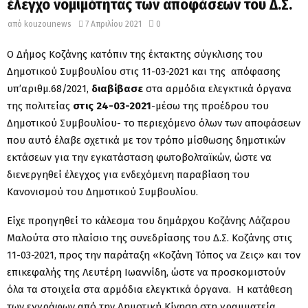
έλεγχο νομιμότητας των αποφάσεων του Δ.Σ.
από
kouzounews
7 Απριλίου 2021
0
Ο Δήμος Κοζάνης κατόπιν της έκτακτης σύγκλισης του
Δημοτικού Συμβουλίου στις 11-03-2021 και της απόφασης
υπ’αριθμ.68/2021,
διαβίβασε
στα αρμόδια ελεγκτικά όργανα
της πολιτείας
στις 24-03-2021
-μέσω της προέδρου του
Δημοτικού Συμβουλίου- το περιεχόμενο όλων των αποφάσεων
που αυτό έλαβε σχετικά με τον τρόπο μίσθωσης δημοτικών
εκτάσεων για την εγκατάσταση φωτοβολταϊκών, ώστε να
διενεργηθεί έλεγχος για ενδεχόμενη παραβίαση του
Κανονισμού του Δημοτικού Συμβουλίου.
Είχε προηγηθεί το κάλεσμα του δημάρχου Κοζάνης Λάζαρου
Μαλούτα στο πλαίσιο της συνεδρίασης του Δ.Σ. Κοζάνης στις
11-03-2021, προς την παράταξη «Κοζάνη Τόπος να Ζεις» και τον
επικεφαλής της Λευτέρη Ιωαννίδη, ώστε να προσκομιστούν
όλα τα στοιχεία στα αρμόδια ελεγκτικά όργανα. Η κατάθεση
των εγγράφων από την Δημοτική Κίνηση στη γραμματεία