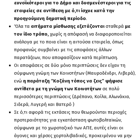
ευνοϊκότεροι για το Δήμο και δυσμενέστεροι για τις
εταιρείες σε αντίθεση με ό,τι ίσχυε κατά την
προηγούμενη δημοτική περίοδο
.
‘Όλα τα
αιτήματα μίσθωσης
εξετάζονται
σταθερά
με
τον ίδιο τρόπο,
χωρίς η απόφασή να διαφοροποιείται
ανάλογα με το ποια είναι η αιτούσα εταιρεία, όπως
προφανώς συμβαίνει με τις αποφάσεις άλλων
παρατάξεων, που αποφασίζουν κατά περίπτωση.
Οι αποφάσεις σε δύο μόνο περιπτώσεις δεν είχαν τη
σύμφωνη γνώμη των Κοινοτήτων (Μαυροδένδρι, Λιβερά),
ενώ
η παράταξη “Κοζάνη τόπος να ζεις” ψήφισε
αντίθετα με τη γνώμη των Κοινοτήτων
σε πολύ
περισσότερες περιπτώσεις (Δρέπανο, Κοίλα, Αλωνάκια,
Σιδερά, Λυγερή και Βατερό )
Σε ό,τι αφορά τις εκτάσεις που θεωρούνται περιοχές
προτεραιότητας για εγκατάσταση φωτοβολταϊκών,
σύμφωνα με το χωροταξικό των ΑΠΕ, αυτές είναι οι
άγονες και χέρσες χορτολιβαδικές, προκειμένου να μην