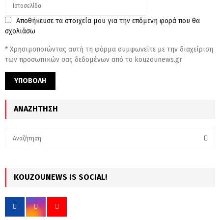
Αποθήκευσε τα στοιχεία μου για την επόμενη φορά που θα
σχολιάσω
* Χρησιμοποιώντας αυτή τη φόρμα συμφωνείτε με την διαχείριση
των προσωπικών σας δεδομένων από το kouzounews.gr
ΑΝΑΖΉΤΗΣΗ
S
e
a
S
r
c
KOUZOUNEWS IS SOCIAL!
E
h
f
A
o
r
R