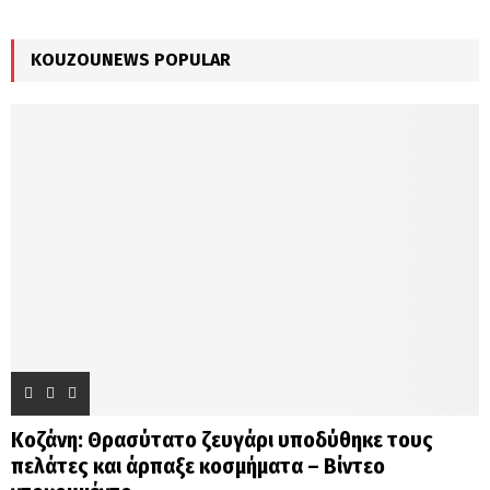
:
C
KOUZOUNEWS POPULAR
H
Κοζάνη: Θρασύτατο ζευγάρι υποδύθηκε τους
πελάτες και άρπαξε κοσμήματα – Βίντεο