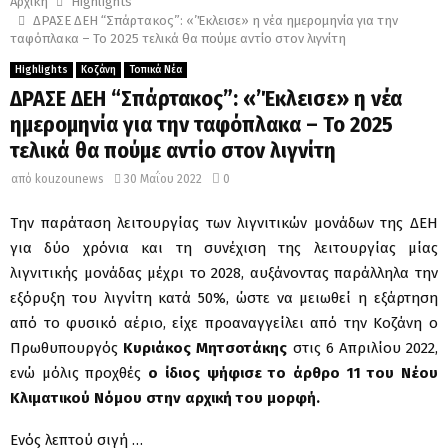
Αρχική
Highlights
ΔΡΑΣΕ ΔΕΗ “Σπάρτακος”: «’Έκλεισε» η νέα ημερομηνία για την
ταφόπλακα – Το 2025 τελικά θα πούμε αντίο στον λιγνίτη
Highlights
Κοζάνη
Τοπικά Νέα
ΔΡΑΣΕ ΔΕΗ “Σπάρτακος”: «’Έκλεισε» η νέα
ημερομηνία για την ταφόπλακα – Το 2025
τελικά θα πούμε αντίο στον λιγνίτη
από
kouzounews
30 Μαΐου 2022
0
Την παράταση λειτουργίας των λιγνιτικών μονάδων της ΔΕΗ
για δύο χρόνια και τη συνέχιση της λειτουργίας μίας
λιγνιτικής μονάδας μέχρι το 2028, αυξάνοντας παράλληλα την
εξόρυξη του λιγνίτη κατά 50%, ώστε να μειωθεί η εξάρτηση
από το φυσικό αέριο, είχε προαναγγείλει από την Κοζάνη ο
Πρωθυπουργός
Κυριάκος Μητσοτάκης
στις 6 Απριλίου 2022,
ενώ μόλις προχθές
ο ίδιος ψήφισε το άρθρο 11 του Νέου
Κλιματικού Νόμου στην αρχική του μορφή.
Ενός λεπτού σιγή …