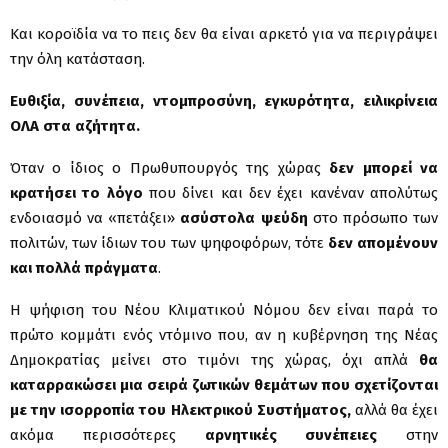
Και κοροϊδία να το πεις δεν θα είναι αρκετό για να περιγράψει
την όλη κατάσταση.
Ευθιξία, συνέπεια, ντομπροσύνη, εγκυρότητα, ειλικρίνεια
ΟΛΑ στα αζήτητα.
Όταν ο ίδιος ο Πρωθυπουργός της χώρας
δεν μπορεί να
κρατήσει το λόγο
που δίνει και δεν έχει κανέναν απολύτως
ενδοιασμό να «πετάξει»
ασύστολα ψεύδη
στο πρόσωπο των
πολιτών, των ίδιων του των ψηφοφόρων, τότε
δεν απομένουν
και πολλά πράγματα
.
Η ψήφιση του Νέου Κλιματικού Νόμου δεν είναι παρά το
πρώτο κομμάτι ενός ντόμινο που, αν η κυβέρνηση της Νέας
Δημοκρατίας μείνει στο τιμόνι της χώρας, όχι απλά
θα
καταρρακώσει μια σειρά ζωτικών θεμάτων που σχετίζονται
με την ισορροπία του Ηλεκτρικού Συστήματος,
αλλά θα έχει
ακόμα περισσότερες
αρνητικές συνέπειες
στην