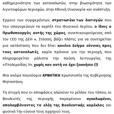
καθημερινότητα των καταναλωτών, στην βιωσιμότητα των
λιγνιτοφόρων περιοχών, στην Εθνική Οικονομία και ανάπτυξη.
Έρμαιο των συμφερόντων,
στρατιωτάκι των διαταγών
που
του υπαγορεύουν τα καρτέλ του Φυσικού Αερίου,
ο ίδιος ο
Πρωθυπουργός αυτής της χώρας
, συνεπικουρούμενος από
τον
CEO
της ΔΕΗ κ. Στάσση, βάζει πλάτες για να συντηρείται
μια κατάσταση, που δεν δίνει
κανένα δείγμα εύνοιας προς
τους καταναλωτές
, καμία πρόνοια για την περιοχή, που
πληροφορείται μάλιστα την παύση λειτουργίας της
«Πτολεμαΐδας
V
»,
χωρίς καν αυτή να έχει ξεκινήσει (!)
Μια ακόμα παγκόσμια
ΑΡΝΗΤΙΚΗ
πρωτοτυπία της Κυβέρνησης
Μητσοτάκη.
Τη στιγμή που οι αποφάσεις αλώνουν το μέλλον του τόπου, οι
Βουλευτές της περιοχής παραμένουν
αγκυλωμένοι,
απολαμβάνοντας τα ελέη της Βουλευτικής καρέκλας
και
φυσικά την εύνοια τους αρχηγού τους.