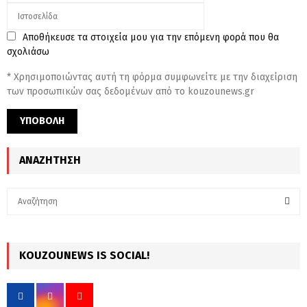
Αποθήκευσε τα στοιχεία μου για την επόμενη φορά που θα
σχολιάσω
* Χρησιμοποιώντας αυτή τη φόρμα συμφωνείτε με την διαχείριση
των προσωπικών σας δεδομένων από το kouzounews.gr
ΑΝΑΖΉΤΗΣΗ
S
e
a
S
r
c
KOUZOUNEWS IS SOCIAL!
E
h
f
A
o