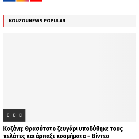
r
R
:
C
KOUZOUNEWS POPULAR
H
Κοζάνη: Θρασύτατο ζευγάρι υποδύθηκε τους
πελάτες και άρπαξε κοσμήματα – Βίντεο