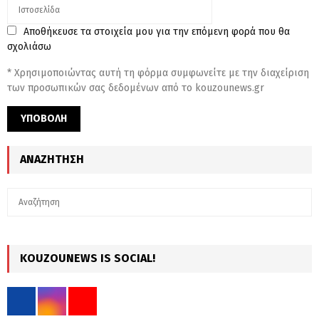
Αποθήκευσε τα στοιχεία μου για την επόμενη φορά που θα
σχολιάσω
* Χρησιμοποιώντας αυτή τη φόρμα συμφωνείτε με την διαχείριση
των προσωπικών σας δεδομένων από το kouzounews.gr
ΑΝΑΖΉΤΗΣΗ
S
S
e
a
E
r
c
KOUZOUNEWS IS SOCIAL!
A
h
f
R
o
r
C