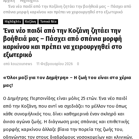
Αρχική
Highlights
Ένα νέο παιδί από την Κοζάνη ζητάει την βοήθειά μας – Πάσχει από
σπάνια μορφή καρκίνου και πρέπει να χειρουργηθεί στο εξωτερικό
Highlights
Κοζάνη
Τοπικά Νέα
Ένα νέο παιδί από την Κοζάνη ζητάει την
βοήθειά μας – Πάσχει από σπάνια μορφή
καρκίνου και πρέπει να χειρουργηθεί στο
εξωτερικό
από
kouzounews
11 Φεβρουαρίου 2026
0
«Όλοι μαζί για τον Δημήτρη» – Η ζωή του είναι στα χέρια
μας!
Ο Δημήτρης Περτσινίδης είναι μόλις 25 ετών. Ένα νέο παιδί
από την Κοζάνη, που αντί να σχεδιάζει το μέλλον του όπως
κάθε συνομήλικός του, δίνει καθημερινά έναν σκληρό και
άνισο αγώνα ζωής. Η διάγνωση μιας σπάνιας και επιθετικής
μορφής καρκίνου άλλαξε βίαια την πορεία της ζωής του,
οδηγώντας τον στους διαδρόμους νοσοκομείων και κλινικών,