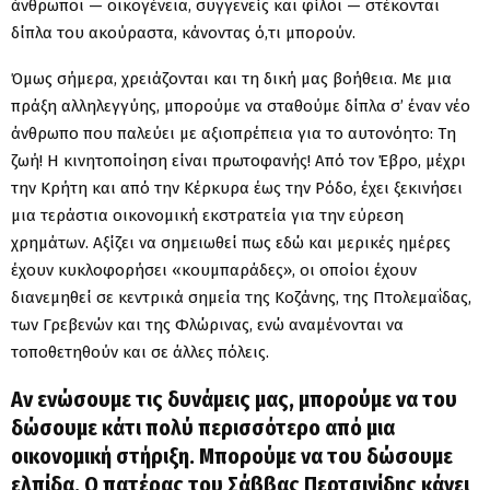
άνθρωποι — οικογένεια, συγγενείς και φίλοι — στέκονται
δίπλα του ακούραστα, κάνοντας ό,τι μπορούν.
Όμως σήμερα, χρειάζονται και τη δική μας βοήθεια. Με μια
πράξη αλληλεγγύης, μπορούμε να σταθούμε δίπλα σ’ έναν νέο
άνθρωπο που παλεύει με αξιοπρέπεια για το αυτονόητο: Τη
ζωή! Η κινητοποίηση είναι πρωτοφανής! Από τον Έβρο, μέχρι
την Κρήτη και από την Κέρκυρα έως την Ρόδο, έχει ξεκινήσει
μια τεράστια οικονομική εκστρατεία για την εύρεση
χρημάτων. Αξίζει να σημειωθεί πως εδώ και μερικές ημέρες
έχουν κυκλοφορήσει «κουμπαράδες», οι οποίοι έχουν
διανεμηθεί σε κεντρικά σημεία της Κοζάνης, της Πτολεμαΐδας,
των Γρεβενών και της Φλώρινας, ενώ αναμένονται να
τοποθετηθούν και σε άλλες πόλεις.
Αν ενώσουμε τις δυνάμεις μας, μπορούμε να του
δώσουμε κάτι πολύ περισσότερο από μια
οικονομική στήριξη. Μπορούμε να του δώσουμε
ελπίδα. Ο πατέρας του
Σάββας Περτσινίδης
κάνει