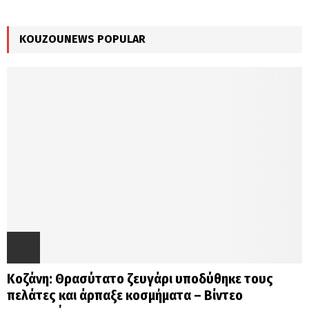
:
H
KOUZOUNEWS POPULAR
Κοζάνη: Θρασύτατο ζευγάρι υποδύθηκε τους
πελάτες και άρπαξε κοσμήματα – Βίντεο