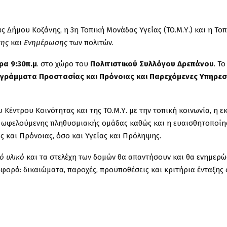
ς Δήμου Κοζάνης, η 3η Τοπική Μονάδας Υγείας (ΤΟ.Μ.Υ.) και η Το
σης
και
Ενημέρωσης
των πολιτών.
ρα 9:30π.μ
. στο χώρο του
Πολιτιστικού Συλλόγου Δρεπάνου
. Τ
γράμματα Προστασίας και Πρόνοιας και Παρεχόμενες Υπηρεσ
Κέντρου Κοινότητας και της ΤΟ.Μ.Υ. με την τοπική κοινωνία, η ε
ς ωφελούμενης πληθυσμιακής ομάδας καθώς και η ευαισθητοποί
ς και Πρόνοιας, όσο και Υγείας και Πρόληψης.
ό υλικό
και τα στελέχη των δομών θα απαντήσουν και θα ενημερ
φορά: δικαιώματα, παροχές, προϋποθέσεις και κριτήρια ένταξης 