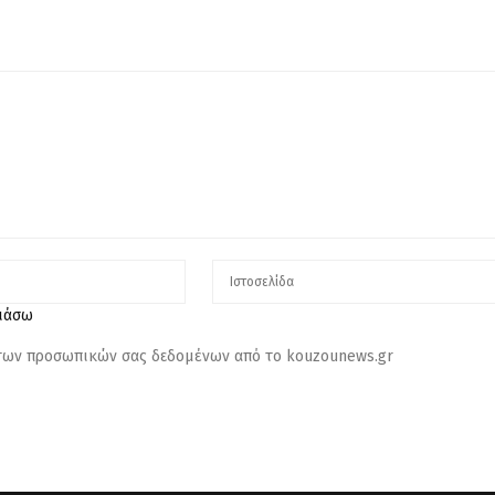
λιάσω
 των προσωπικών σας δεδομένων από το kouzounews.gr