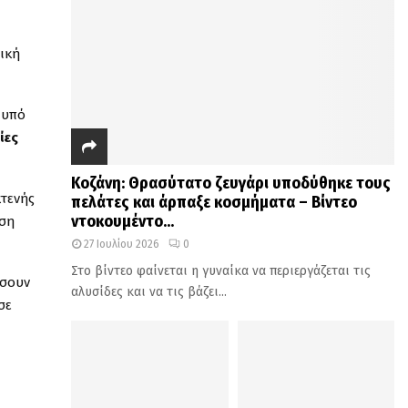
πική
ο υπό
ίες
Κοζάνη: Θρασύτατο ζευγάρι υποδύθηκε τους
κτενής
πελάτες και άρπαξε κοσμήματα – Βίντεο
ντοκουμέντο...
ηση
27 Ιουλίου 2026
0
Στο βίντεο φαίνεται η γυναίκα να περιεργάζεται τις
ώσουν
αλυσίδες και να τις βάζει...
σε