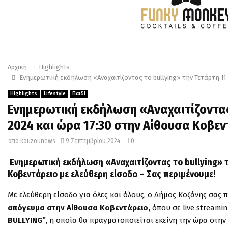
Αρχική
Highlights
Ενημερωτική εκδήλωση «Αναχαιτίζοντας το bullying» την Τετάρτη 11
Highlights
Lifestyle
Παιδί
Ενημερωτική εκδήλωση «Αναχαιτίζοντας 
2024 και ώρα 17:30 στην Αίθουσα Κοβεν
από
kouzounews
9 Σεπτεμβρίου 2024
0
Ενημερωτική εκδήλωση «Αναχαιτίζοντας το bullying» τ
Κοβεντάρειο με ελεύθερη είσοδο – Σας περιμένουμε!
Με ελεύθερη είσοδο για όλες και όλους, ο Δήμος Κοζάνης σας
απόγευμα στην Αίθουσα Κοβεντάρειο,
όπου σε live streami
BULLYING”,
η οποία θα πραγματοποιείται εκείνη την ώρα στην