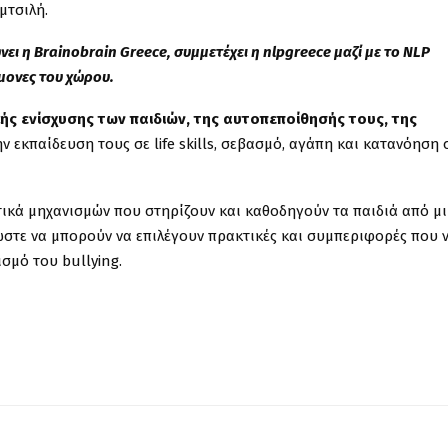
μτσιλή.
ι η Brainobrain Greece, συμμετέχει η nlpgreece μαζί με το NLP
ήμονες του χώρου.
κής ενίσχυσης των παιδιών, της αυτοπεποίθησής τους, της
ην εκπαίδευση τους σε life skills, σεβασμό, αγάπη και κατανόηση 
ικά μηχανισμών που στηρίζουν και καθοδηγούν τα παιδιά από μ
 ώστε να μπορούν να επιλέγουν πρακτικές και συμπεριφορές που 
σμό του bullying.