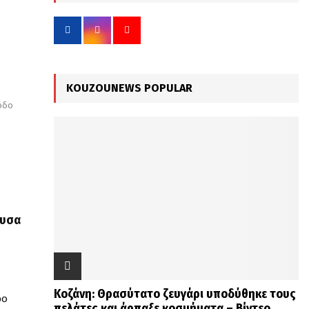
f
A
o
r
R
:
C
KOUZOUNEWS POPULAR
H
σοδο
ουσα
Κοζάνη: Θρασύτατο ζευγάρι υποδύθηκε τους
ρο
πελάτες και άρπαξε κοσμήματα – Βίντεο