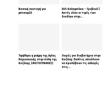
Βασική συνταγή για
Ε65 Καλαμπάκα – Γρεβενά |
μπεσαμέλ
Αυτές είναι οι τιμές των
διοδίων στην...
Τιμήθηκε η μνήμη της Αγίας
Ουρές για διαβατήρια στην
Παρασκευής στην πόλη της
Κοζάνη: Πολίτες σπεύδουν
Κοζάνης (ΦΩΤΟΓΡΑΦΙΕΣ)
να προλάβουν τις αλλαγές
στις...