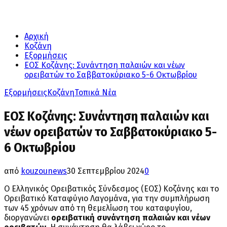
Αρχική
Κοζάνη
Εξορμήσεις
ΕΟΣ Κοζάνης: Συνάντηση παλαιών και νέων
ορειβατών το Σαββατοκύριακο 5-6 Οκτωβρίου
Εξορμήσεις
Κοζάνη
Τοπικά Νέα
ΕΟΣ Κοζάνης: Συνάντηση παλαιών και
νέων ορειβατών το Σαββατοκύριακο 5-
6 Οκτωβρίου
από
kouzounews
30 Σεπτεμβρίου 2024
0
Ο Ελληνικός Ορειβατικός Σύνδεσμος (ΕΟΣ) Κοζάνης και το
Ορειβατικό Καταφύγιο Λαγομάνα, για την συμπλήρωση
των 45 χρόνων από τη θεμελίωση του καταφυγίου,
διοργανώνει
ορειβατική συνάντηση παλαιών και νέων