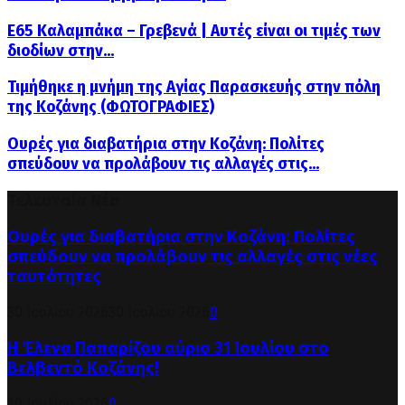
Ε65 Καλαμπάκα – Γρεβενά | Αυτές είναι οι τιμές των
διοδίων στην...
Τιμήθηκε η μνήμη της Αγίας Παρασκευής στην πόλη
της Κοζάνης (ΦΩΤΟΓΡΑΦΙΕΣ)
Ουρές για διαβατήρια στην Κοζάνη: Πολίτες
σπεύδουν να προλάβουν τις αλλαγές στις...
Τελευταία Νέα
Ουρές για διαβατήρια στην Κοζάνη: Πολίτες
σπεύδουν να προλάβουν τις αλλαγές στις νέες
ταυτότητες
30 Ιουλίου 2026
30 Ιουλίου 2026
0
Η Έλενα Παπαρίζου αύριο 31 Ιουλίου στο
Βελβεντό Κοζάνης!
30 Ιουλίου 2026
0