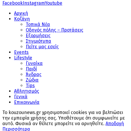
Facebook
Instagram
Youtube
Αρχική
Κοζάνη
Τοπικά Νέα
Οδηγός πόλης – Προτάσεις
Εξορμήσεις
Στιγμιότυπα
Πείτε μας εσείς
Events
Lifestyle
Γυναίκα
Παιδί
Άνδρας
Ζώδια
Tips
Αθλητισμός
Γενικά
Επικοινωνία
Το kouzounews.gr χρησιμοποιεί cookies για να βελτιώσει
την εμπειρία χρήσης σας. Υποθέτουμε ότι συμφωνείτε με
αυτό. Φυσικά αν θέλετε μπορείτε να αρνηθείτε.
Αποδοχή
Περισσότερα