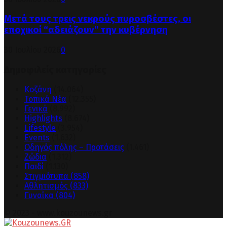
Μετά τους τρεις νεκρούς πυροσβέστες, οι
εποχικοί “αδειάζουν” την κυβέρνηση
30 Ιουλίου 2026
0
Δημοφιλείς κατηγορίες
Κοζάνη
(14.064)
Τοπικά Νέα
(12.355)
Γενικά
(8.992)
Highlights
(8.674)
Lifestyle
(3.954)
Events
(1.632)
Οδηγός πόλης – Προτάσεις
(1.461)
Ζώδια
(1.312)
Παιδί
(1.130)
Στιγμιότυπα
(858)
Αθλητισμός
(833)
Γυναίκα
(804)
© 2023 - www.kouzounews.gr