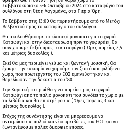
ορειβατών
. Η συνάντηση θα λάβει χώρο το
Σαββατοκύριακο 5-6 Οκτωβρίου 2024 στο καταφύγιο του
συλλόγου στη θέση Λαγομάνα, στα Πιέρια Όρη.
Το Σάββατο στις 13:00 θα περπατήσουμε από το Μετόχι
Βελβεντού προς το καταφύγιο του συλλόγου.
Θα ακολουθήσουμε το κλασικό μονοπάτι για το χωριό
Καταφυγι και στην διασταύρωση πριν το γεφυράκι, θα
συνεχίσουμε δεξιά προς το καταφύγιο ( Ώρες πορείας 3,5
και μέτριας δυσκολίας ).
Εκεί θα μας περιμένει γεύμα και ζωντανή μουσική. Θα
έχουμε την ευκαιρία να χαρούμε τον ζεστό και φιλόξενο
χώρο, που πρωτεργάτες του ΕΟΣ εμπνεύστηκαν και
θεμελίωσαν την δεκαετία του ’80.
Την Κυριακή το πρωί θα γίνει πορεία προς το χωριό
Καταφύγι από το παλιό μονοπάτι που συνδέει το χωριό με
τα λιβάδια και θα επιστρέψουμε ( Ώρες πορείας 3 και
μέτριας δυσκολίας ).
Στόχος της συνάντησης είναι να μπορέσουμε να
ανταμώσουμε παλιοί και νέοι ορειβάτες του ΕΟΣ και να
ζωντανέψουμε παλιές όμορφες εποχές.