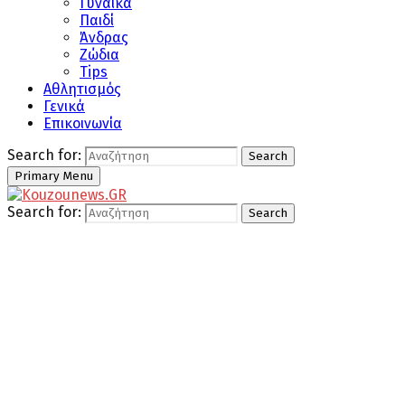
Γυναίκα
Παιδί
Άνδρας
Ζώδια
Tips
Αθλητισμός
Γενικά
Επικοινωνία
Search for:
Search
Primary Menu
Search for:
Search