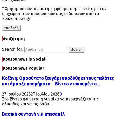
* Χρησιμοποιώντας αυτή τη φόρμα συμφωνείτε με την
διαχείριση των προσωπικών σας δεδομένων από το
kouzounews.gr
Αναζήτηση
Search for:
Search
Kouzounews is Social!
Kouzounews Popular
Κοζάνη: Θρασύτατο ζευγάρι υποδύθηκε τους πελάτες
και άρπαξε κοσμήματα – Βίντεο ντοκουμέντο...
27 Ιουλίου 2026
27 Ιουλίου 2026
0
Στο βίντεο φαίνεται η γυναίκα να περιεργάζεται τις
αλυσίδες και να τις βάζει...
Βασική συνταγή για μπεσαμέλ