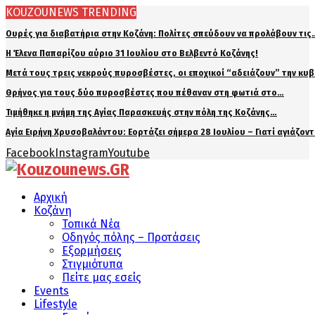
KOUZOUNEWS TRENDING
Ουρές για διαβατήρια στην Κοζάνη: Πολίτες σπεύδουν να προλάβουν τις
Η Έλενα Παπαρίζου αύριο 31 Ιουλίου στο Βελβεντό Κοζάνης!
Μετά τους τρεις νεκρούς πυροσβέστες, οι εποχικοί “αδειάζουν” την κυ
Θρήνος για τους δύο πυροσβέστες που πέθαναν στη φωτιά στο…
Τιμήθηκε η μνήμη της Αγίας Παρασκευής στην πόλη της Κοζάνης…
Αγία Ειρήνη Χρυσοβαλάντου: Εορτάζει σήμερα 28 Ιουλίου – Γιατί αγιάζον
Facebook
Instagram
Youtube
Αρχική
Κοζάνη
Τοπικά Νέα
Οδηγός πόλης – Προτάσεις
Εξορμήσεις
Στιγμιότυπα
Πείτε μας εσείς
Events
Lifestyle