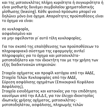
και της μοτοσυκλέτας πλήρη κυριότητα ή συγκυριότητα ή
είναι μισθωτής δυνάμει συμβολαίου χρηματοδοτικής
μίσθωσης (leasing). Κάθε φυσικό πρόσωπο μπορεί να
δηλώνει μόνο ένα όχημα. Απαραίτητες προϋποθέσεις είναι
το όχημα να είναι:
σε κυκλοφορία,
ασφαλισμένο και
να μην οφείλονται γι’ αυτό τέλη κυκλοφορίας.
Για τον σκοπό της επαλήθευσης των προϋποθέσεων το
πληροφοριακό σύστημα της εφαρμογής αντλεί
πληροφορίες για το όχημα και μοτοσυκλέτα-
μοτοποδήλατο και τον ιδιοκτήτη του με την χρήση των
εξής διαδικτυακών υπηρεσιών:
Στοιχεία οχήματος και προφίλ κατόχου από την ΑΑΔΕ,
Στοιχεία Τελών Κυκλοφορίας από την ΑΑΔΕ,
Εύρεση ασφάλισης οχημάτων (Επικουρικό Κεφάλαιο
Ασφάλισης),
Στοιχεία εισοδήματος και κατοικίας για την επιδότηση
καυσίμων από την Α.Α.Δ.Ε, για τον έλεγχο ιδιοκτησίας
ιδιωτικής χρήσης οχήματος, μοτοσικλέτας-
μοτοποδηλάτου, ασφάλισης, πληρωμής τελών