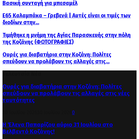
Βασική συνταγή για μπεσαμέλ
Ε65 Καλαμπάκα – Γρεβενά | Αυτές είναι οι τιμές των
διοδίων στην...
Τιμήθηκε η μνήμη της Αγίας Παρασκευής στην πόλη
της Κοζάνης (ΦΩΤΟΓΡΑΦΙΕΣ)
Ουρές για διαβατήρια στην Κοζάνη: Πολίτες
σπεύδουν να προλάβουν τις αλλαγές στις...
Τελευταία Νέα
Ουρές για διαβατήρια στην Κοζάνη: Πολίτες
σπεύδουν να προλάβουν τις αλλαγές στις νέες
ταυτότητες
30 Ιουλίου 2026
30 Ιουλίου 2026
0
Η Έλενα Παπαρίζου αύριο 31 Ιουλίου στο
Βελβεντό Κοζάνης!