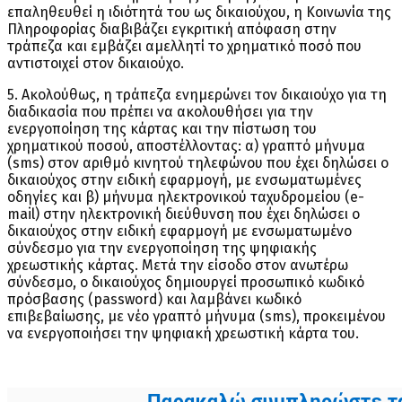
επαληθευθεί η ιδιότητά του ως δικαιούχου, η Κοινωνία της
Πληροφορίας διαβιβάζει εγκριτική απόφαση στην
τράπεζα και εμβάζει αμελλητί το χρηματικό ποσό που
αντιστοιχεί στον δικαιούχο.
5. Ακολούθως, η τράπεζα ενημερώνει τον δικαιούχο για τη
διαδικασία που πρέπει να ακολουθήσει για την
ενεργοποίηση της κάρτας και την πίστωση του
χρηματικού ποσού, αποστέλλοντας: α) γραπτό μήνυμα
(sms) στον αριθμό κινητού τηλεφώνου που έχει δηλώσει ο
δικαιούχος στην ειδική εφαρμογή, με ενσωματωμένες
οδηγίες και β) μήνυμα ηλεκτρονικού ταχυδρομείου (e-
mail) στην ηλεκτρονική διεύθυνση που έχει δηλώσει ο
δικαιούχος στην ειδική εφαρμογή με ενσωματωμένο
σύνδεσμο για την ενεργοποίηση της ψηφιακής
χρεωστικής κάρτας. Μετά την είσοδο στον ανωτέρω
σύνδεσμο, ο δικαιούχος δημιουργεί προσωπικό κωδικό
πρόσβασης (password) και λαμβάνει κωδικό
επιβεβαίωσης, με νέο γραπτό μήνυμα (sms), προκειμένου
να ενεργοποιήσει την ψηφιακή χρεωστική κάρτα του.