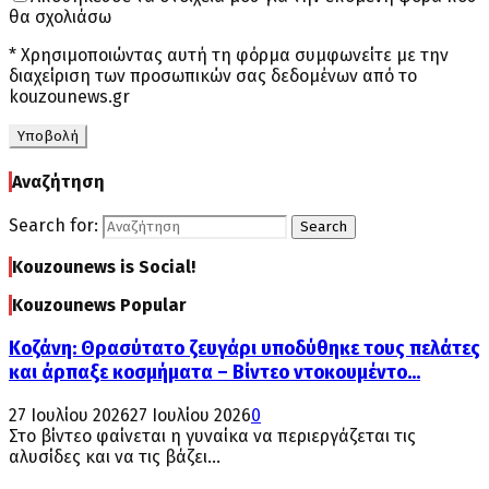
θα σχολιάσω
* Χρησιμοποιώντας αυτή τη φόρμα συμφωνείτε με την
διαχείριση των προσωπικών σας δεδομένων από το
kouzounews.gr
Αναζήτηση
Search for:
Search
Kouzounews is Social!
Kouzounews Popular
Κοζάνη: Θρασύτατο ζευγάρι υποδύθηκε τους πελάτες
και άρπαξε κοσμήματα – Βίντεο ντοκουμέντο...
27 Ιουλίου 2026
27 Ιουλίου 2026
0
Στο βίντεο φαίνεται η γυναίκα να περιεργάζεται τις
αλυσίδες και να τις βάζει...