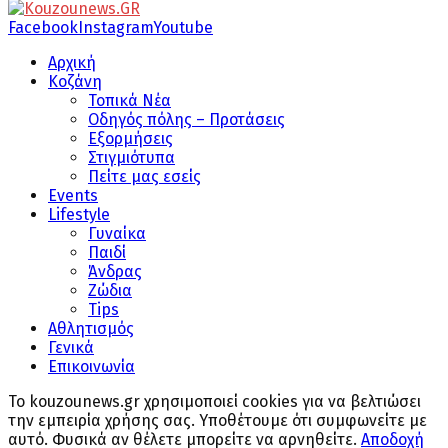
Facebook
Instagram
Youtube
Αρχική
Κοζάνη
Τοπικά Νέα
Οδηγός πόλης – Προτάσεις
Εξορμήσεις
Στιγμιότυπα
Πείτε μας εσείς
Events
Lifestyle
Γυναίκα
Παιδί
Άνδρας
Ζώδια
Tips
Αθλητισμός
Γενικά
Επικοινωνία
Το kouzounews.gr χρησιμοποιεί cookies για να βελτιώσει
την εμπειρία χρήσης σας. Υποθέτουμε ότι συμφωνείτε με
αυτό. Φυσικά αν θέλετε μπορείτε να αρνηθείτε.
Αποδοχή