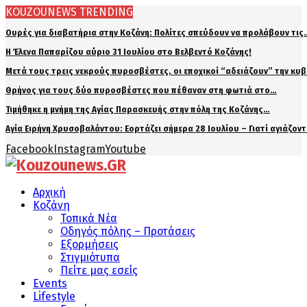
KOUZOUNEWS TRENDING
Ουρές για διαβατήρια στην Κοζάνη: Πολίτες σπεύδουν να προλάβουν τις
Η Έλενα Παπαρίζου αύριο 31 Ιουλίου στο Βελβεντό Κοζάνης!
Μετά τους τρεις νεκρούς πυροσβέστες, οι εποχικοί “αδειάζουν” την κυ
Θρήνος για τους δύο πυροσβέστες που πέθαναν στη φωτιά στο…
Τιμήθηκε η μνήμη της Αγίας Παρασκευής στην πόλη της Κοζάνης…
Αγία Ειρήνη Χρυσοβαλάντου: Εορτάζει σήμερα 28 Ιουλίου – Γιατί αγιάζον
Facebook
Instagram
Youtube
Αρχική
Κοζάνη
Τοπικά Νέα
Οδηγός πόλης – Προτάσεις
Εξορμήσεις
Στιγμιότυπα
Πείτε μας εσείς
Events
Lifestyle