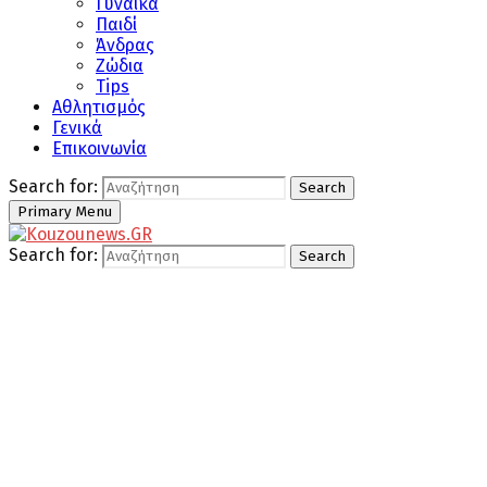
Γυναίκα
Παιδί
Άνδρας
Ζώδια
Tips
Αθλητισμός
Γενικά
Επικοινωνία
Search for:
Search
Primary Menu
Search for:
Search