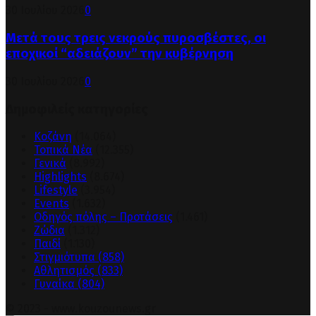
30 Ιουλίου 2026
0
Μετά τους τρεις νεκρούς πυροσβέστες, οι
εποχικοί “αδειάζουν” την κυβέρνηση
30 Ιουλίου 2026
0
Δημοφιλείς κατηγορίες
Κοζάνη
(14.064)
Τοπικά Νέα
(12.355)
Γενικά
(8.992)
Highlights
(8.674)
Lifestyle
(3.954)
Events
(1.632)
Οδηγός πόλης – Προτάσεις
(1.461)
Ζώδια
(1.312)
Παιδί
(1.130)
Στιγμιότυπα
(858)
Αθλητισμός
(833)
Γυναίκα
(804)
© 2023 - www.kouzounews.gr