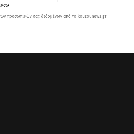
λιάσω
 των προσωπικών σας δεδομένων από το kouzounews.gr