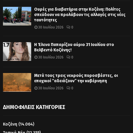
Ουρές για διαβατήρια στην Κοζάνη: Πολίτες
σπεύδουν να προλάβουν τις αλλαγές στις νέες
ταυτότητες
30 Ιουλίου 2026
0
Η Έλενα Παπαρίζου αύριο 31 Ιουλίου στο
Βελβεντό Κοζάνης!
30 Ιουλίου 2026
0
Μετά τους τρεις νεκρούς πυροσβέστες, οι
εποχικοί “αδειάζουν” την κυβέρνηση
30 Ιουλίου 2026
0
ΔΗΜΟΦΙΛΕΊΣ ΚΑΤΗΓΟΡΊΕΣ
Κοζάνη
(14.064)
Τοπικά Νέα
(12.355)