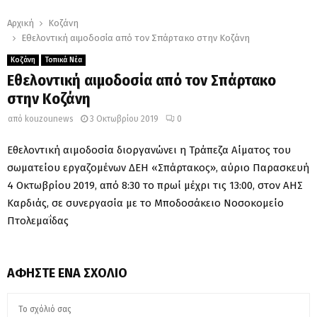
Αρχική
Κοζάνη
Εθελοντική αιμοδοσία από τον Σπάρτακο στην Κοζάνη
Κοζάνη
Τοπικά Νέα
Εθελοντική αιμοδοσία από τον Σπάρτακο
στην Κοζάνη
από
kouzounews
3 Οκτωβρίου 2019
0
Εθελοντική αιμοδοσία διοργανώνει η Τράπεζα Αίματος του
σωματείου εργαζομένων ΔΕΗ «Σπάρτακος», αύριο Παρασκευή
4 Οκτωβρίου 2019, από 8:30 το πρωί μέχρι τις 13:00, στον ΑΗΣ
Καρδιάς, σε συνεργασία με το Μποδοσάκειο Νοσοκομείο
Πτολεμαΐδας
ΑΦΉΣΤΕ ΈΝΑ ΣΧΌΛΙΟ