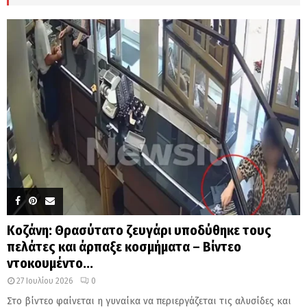
H
Κοζάνη: Θρασύτατο ζευγάρι υποδύθηκε τους
πελάτες και άρπαξε κοσμήματα – Βίντεο
ντοκουμέντο...
27 Ιουλίου 2026
0
Στο βίντεο φαίνεται η γυναίκα να περιεργάζεται τις αλυσίδες και