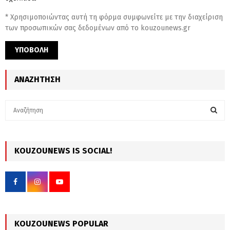
* Χρησιμοποιώντας αυτή τη φόρμα συμφωνείτε με την διαχείριση
των προσωπικών σας δεδομένων από το kouzounews.gr
ΑΝΑΖΉΤΗΣΗ
S
e
a
S
r
c
KOUZOUNEWS IS SOCIAL!
E
h
f
A
o
r
R
:
C
KOUZOUNEWS POPULAR