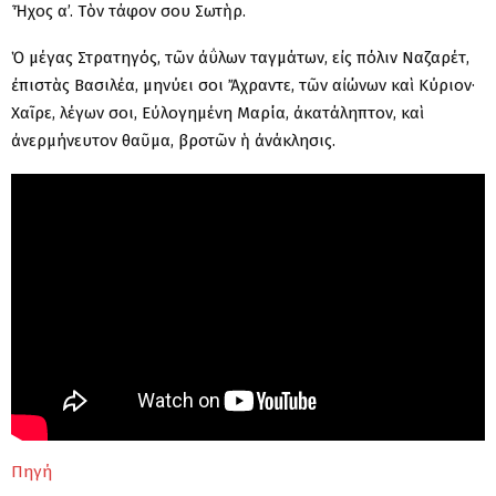
Ἦχος α’. Τὸν τάφον σου Σωτὴρ.
Ὁ μέγας Στρατηγός, τῶν ἀΰλων ταγμάτων, εἰς πόλιν Ναζαρέτ,
ἐπιστὰς Βασιλέα, μηνύει σοι Ἄχραντε, τῶν αἰώνων καὶ Κύριον·
Χαῖρε, λέγων σοι, Εὐλογημένη Μαρία, ἀκατάληπτον, καὶ
ἀνερμήνευτον θαῦμα, βροτῶν ἡ ἀνάκλησις.
Πηγή