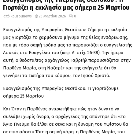
Γιορτάζει η εκκλησία μας σήμερα 25 Μαρτίου
από
kouzounews
25 Μαρτίου 2026
0
Ευαγγελισμός της Υπεραγίας Θεοτόκου: Σήμερα η εκκλησία
μας γιορτάζει το χαρμόσυνο μήνυμα της θείας ενσάρκωσης,
που με τόσο σαφή τρόπο μας το παρουσιάζει ο ευαγγελιστής
Λουκάς στο Ευαγγέλιο του (κεφ. Α’ στίχ. 26-38). Την ήμερα
αυτή, ο θεόσταλτος αρχάγγελος Γαβριήλ παρουσιάζεται στην
Παρθένο Μαρία, στη Ναζαρέτ και της ανήγγειλε ότι θα
γεννήσει το Σωτήρα του κόσμου, τον Ιησού Χριστό.
Ευαγγελισμός της Υπεραγίας Θεοτόκου: Τι γιορτάζουμε
σήμερα 25 Μαρτίου
Και Όταν η Παρθένος αναρωτήθηκε πώς ήταν δυνατό να
συλλάβει χωρίς άνδρα, ο αρχάγγελος της απάντησε ότι «το
Άγιο Πνεύμα θα έλθει σε σένα και η δύναμη του Υψίστου θα
σε επισκιάσει» Τότε η σεμνή κόρη, η Παρθένος Μαρία, του