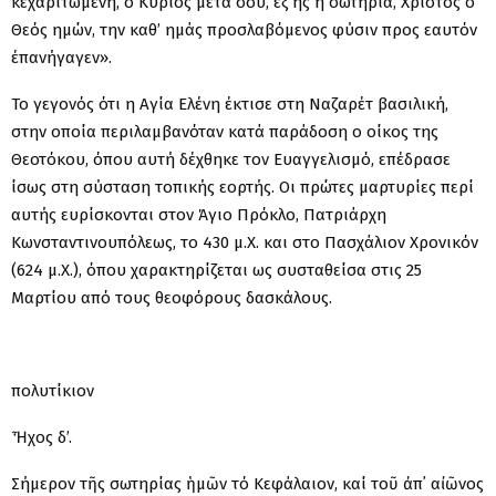
κεχαριτωμένη, ο Κύριος μετά σου, εξ ης ή σωτηρία, Χριστός ο
Θεός ημών, την καθ’ ημάς προσλαβόμενος φύσιν προς εαυτόν
έπανήγαγεν».
Το γεγονός ότι η Αγία Ελένη έκτισε στη Ναζαρέτ βασιλική,
στην οποία περιλαμβανόταν κατά παράδοση ο οίκος της
Θεοτόκου, όπου αυτή δέχθηκε τον Ευαγγελισμό, επέδρασε
ίσως στη σύσταση τοπικής εορτής. Οι πρώτες μαρτυρίες περί
αυτής ευρίσκονται στον Άγιο Πρόκλο, Πατριάρχη
Κωνσταντινουπόλεως, το 430 μ.Χ. και στο Πασχάλιον Χρονικόν
(624 μ.Χ.), όπου χαρακτηρίζεται ως συσταθείσα στις 25
Μαρτίου από τους θεοφόρους δασκάλους.
Ἀπολυτίκιον
Ἦχος δ’.
Σήμερον τῆς σωτηρίας ἡμῶν τό Κεφάλαιον, καί τοῦ ἀπ᾽ αἰῶνος