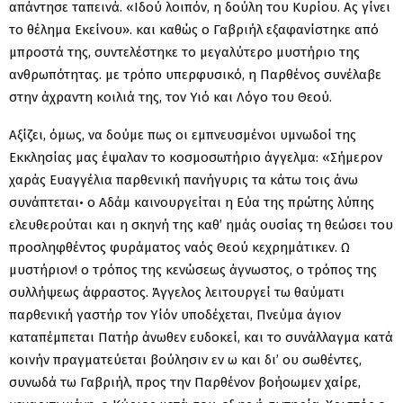
απάντησε ταπεινά. «Ιδού λοιπόν, η δούλη του Κυρίου. Ας γίνει
το θέλημα Εκείνου». και καθώς ο Γαβριήλ εξαφανίστηκε από
μπροστά της, συντελέστηκε το μεγαλύτερο μυστήριο της
ανθρωπότητας. με τρόπο υπερφυσικό, η Παρθένος συνέλαβε
στην άχραντη κοιλιά της, τον Υιό και Λόγο του Θεού.
Αξίζει, όμως, να δούμε πως οι εμπνευσμένοι υμνωδοί της
Εκκλησίας μας έψαλαν το κοσμοσωτήριο άγγελμα: «Σήμερον
χαράς Ευαγγέλια παρθενική πανήγυρις τα κάτω τοις άνω
συνάπτεται• ο Αδάμ καινουργείται η Εύα της πρώτης λύπης
ελευθερούται και η σκηνή της καθ’ ημάς ουσίας τη θεώσει του
προσληφθέντος φυράματος ναός Θεού κεχρημάτικεν. Ω
μυστήριον! ο τρόπος της κενώσεως άγνωστος, ο τρόπος της
συλλήψεως άφραστος. Άγγελος λειτουργεί τω θαύματι
παρθενική γαστήρ τον Υίόν υποδέχεται, Πνεύμα άγιον
καταπέμπεται Πατήρ άνωθεν ευδοκεί, και το συνάλλαγμα κατά
κοινήν πραγματεύεται βούλησιν εν ω και δι’ ου σωθέντες,
συνωδά τω Γαβριήλ, προς την Παρθένον βοήοωμεν χαίρε,