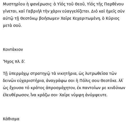
Μυστηρίου ἡ φανέρωσις· ὁ Υἱός τοῦ Θεοῦ, Υἱός τῆς Παρθένου
γίνεται, καί Γαβριήλ τὴν χάριν εὐαγγελίζεται. Διό καὶ ἡμεῖς σὺν
αὐτῷ τῇ Θεοτόκῳ βοήσωμεν· Χαῖρε Κεχαριτωμένη, ὁ Κύριος
μετὰ σοῦ.
Κοντάκιον
Ἦχος πλ. δ’.
Τῇ ὑπερμάχῳ στρατηγῷ τά νικητήρια, ὡς λυτρωθεῖσα τῶν
δεινῶν εὐχαριστήρια, ἀναγράφω σοι ἡ Πόλις σου Θεοτόκε. Ἀλλ᾽
ὡς ἔχουσα τό κράτος ἀπροσμάχητον, ἐκ παντοίων με κινδύνων
ἐλευθέρωσον, ἵνα κράζω σοι· Χαῖρε νύμφη ἀνύμφευτε.
Κάθισμα