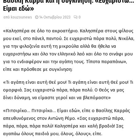
Βασίλη Καρρά και η συγκίνηση: «Ευχαριστώ…
Είμαι εδώ»
από
kouzounews
14 Οκτωβρίου 2023
0
«Καλησπέρα σε όλο το ακροατήριο. Καλησπέρα στους φίλους
μου εκεί, στο πάνελ, παντού. Σε ευχαριστώ πάρα πολύ, Νικόλα,
για την φιλοξενία αυτή τη μικρούλα αλλά θα ήθελα να
ευχαριστήσω και όλο τον ελληνικό λαό και όλο το σινάφι μου
για το ενδιαφέρον και την αγάπη τους. Τίποτα παραπάνω»,
είπε και πρόσθεσε με συγκίνηση:
«Τι αγάπη είναι αυτή Θεέ μου! Τι αγάπη είναι αυτή Θεέ μου! Τι
ομορφιά. Σας ευχαριστώ πάρα, πάρα πολύ. Ο Θεός να μας
δίνει δύναμη, να είμαστε γεροί και να βλεπόμαστε»
«Πιτσιρίκο… Πιτσιρίκο… Είμαι εδώ», είπε ο Βασίλης Καρράς
απευθυνόμενος στον Αντώνη Ρέμο. «Σας ευχαριστώ πάρα,
πάρα, πάρα, πάρα πολύ! Καλησπέρα και καλή βραδιά! Σας
αγαπάω όλους παιδιά μου, όλους, όλους», είπε.