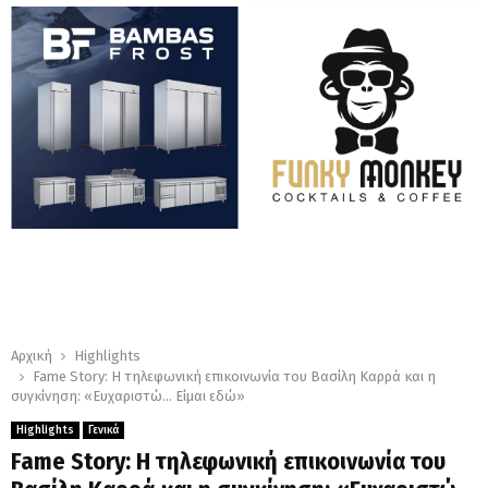
Αρχική
Highlights
Fame Story: Η τηλεφωνική επικοινωνία του Βασίλη Καρρά και η
συγκίνηση: «Ευχαριστώ… Είμαι εδώ»
Highlights
Γενικά
Fame Story: Η τηλεφωνική επικοινωνία του