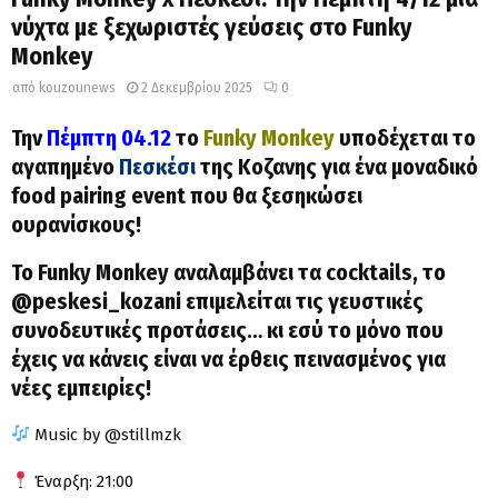
νύχτα με ξεχωριστές γεύσεις στο Funky
Monkey
από
kouzounews
2 Δεκεμβρίου 2025
0
Την
Πέμπτη 04.12
το
Funky Monkey
υποδέχεται το
αγαπημένο
Πεσκέσι
της Κοζανης για ένα μοναδικό
food pairing event που θα ξεσηκώσει
ουρανίσκους!
Το Funky Monkey αναλαμβάνει τα cocktails, το
@peskesi_kozani επιμελείται τις γευστικές
συνοδευτικές προτάσεις… κι εσύ το μόνο που
έχεις να κάνεις είναι να έρθεις πεινασμένος για
νέες εμπειρίες!
Music by @stillmzk
Έναρξη: 21:00