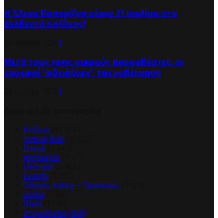
Η Έλενα Παπαρίζου αύριο 31 Ιουλίου στο
Βελβεντό Κοζάνης!
30 Ιουλίου 2026
0
Μετά τους τρεις νεκρούς πυροσβέστες, οι
εποχικοί “αδειάζουν” την κυβέρνηση
30 Ιουλίου 2026
0
Δημοφιλείς κατηγορίες
Κοζάνη
(14.064)
Τοπικά Νέα
(12.355)
Γενικά
(8.992)
Highlights
(8.674)
Lifestyle
(3.954)
Events
(1.632)
Οδηγός πόλης – Προτάσεις
(1.461)
Ζώδια
(1.312)
Παιδί
(1.130)
Στιγμιότυπα
(858)