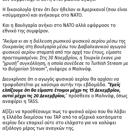
Η δικαιολογία ήταν ότι δεν ήθελαν οι Αμερικανοί (που είναι
«σύμμαχοι») και ανήκουμε στο ΝΑΤΟ.
Και η Βουλγαρία ανήκει στο ΝΑΤΟ αλλά εφάρμοσε το
εθνικό της συμφέρον.
“Ακόμα κι αν η διέλευση ρωσικού φυσικού αερίου μέσω της
Ουκρανίας στη Βουλγαρία μέσω του Διαβαλκανικού αγωγού
φυσικού αερίου σταματά από την αρχή του έτους, είμαστε
προετοιμασμένοι. Στις 30 Νοεμβρίου, η Τουρκία έκανε μια
“χρυσή” συγκόλληση, η οποία συνέδεσε το Turkish Stream με
το Bulgarian Stream”
, ανέφερε ο Μαλινόφ.
Διευκρίνισε ότι ο αγωγός φυσικού αερίου θα αρχίσει να
τροφοδοτείται με καύσιμα αυτήν την εβδομάδα.
“Εμείς
ελπίζουμε ότι θα είμαστε έτοιμοι μέχρι τις 15 Δεκεμβρίου,
αυτοί μέχρι τις 20 Δεκεμβρίου,
” πρόσθεσε ο Μαλινόφ, όπως
αναφέρει η TASS.
Αξίζει να προσθέσουμε πως το φυσικό αέριο που θα λάβει
η Ελλάδα διαμέσου του TAP από τα αζερικά κοιτάσματα
αερίου δεν επαρκεί ούτε στο ελάχιστο για να καλύψει
αξιόλογο μέρος των αναγκών της.