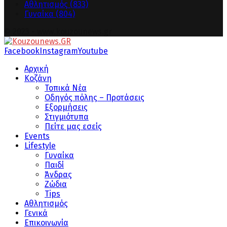
Αθλητισμός
(833)
Γυναίκα
(804)
© 2023 - www.kouzounews.gr
Facebook
Instagram
Youtube
Αρχική
Κοζάνη
Τοπικά Νέα
Οδηγός πόλης – Προτάσεις
Εξορμήσεις
Στιγμιότυπα
Πείτε μας εσείς
Events
Lifestyle
Γυναίκα
Παιδί
Άνδρας
Ζώδια
Tips
Αθλητισμός
Γενικά
Επικοινωνία