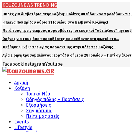
KOUZOUNEWS TRENDING
Ουρές για διαβατήρια στην Κοζάνη: Πολίτες σπεύδουν να προλάβουν τις
Η Έλενα Παπαρίζου αύριο 31 Ιουλίου στο Βελβεντό Κοζάνης!
Μετά τους τρεις νεκρούς πυροσβέστες, οι εποχικοί “αδειάζουν” την κυ
Θρήνος για τους δύο πυροσβέστες που πέθαναν στη φωτιά στο…
Τιμήθηκε η μνήμη της Αγίας Παρασκευής στην πόλη της Κοζάνης…
Αγία Ειρήνη Χρυσοβαλάντου: Εορτάζει σήμερα 28 Ιουλίου – Γιατί αγιάζον
Facebook
Instagram
Youtube
Αρχική
Κοζάνη
Τοπικά Νέα
Οδηγός πόλης – Προτάσεις
Εξορμήσεις
Στιγμιότυπα
Πείτε μας εσείς
Events
Lifestyle