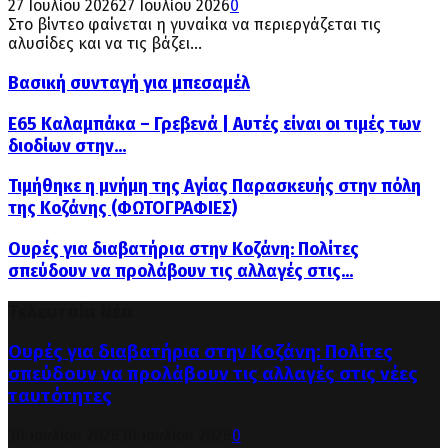
27 Ιουλίου 2026
27 Ιουλίου 2026
0
Στο βίντεο φαίνεται η γυναίκα να περιεργάζεται τις
αλυσίδες και να τις βάζει...
Βασική συνταγή για μπεσαμέλ
Ε65 Καλαμπάκα – Γρεβενά | Αυτές είναι οι τιμές των
διοδίων στην...
Τιμήθηκε η μνήμη της Αγίας Παρασκευής στην πόλη
της Κοζάνης (ΦΩΤΟΓΡΑΦΙΕΣ)
Ουρές για διαβατήρια στην Κοζάνη: Πολίτες
σπεύδουν να προλάβουν τις αλλαγές στις...
Τελευταία Νέα
Ουρές για διαβατήρια στην Κοζάνη: Πολίτες
σπεύδουν να προλάβουν τις αλλαγές στις νέες
ταυτότητες
30 Ιουλίου 2026
30 Ιουλίου 2026
0