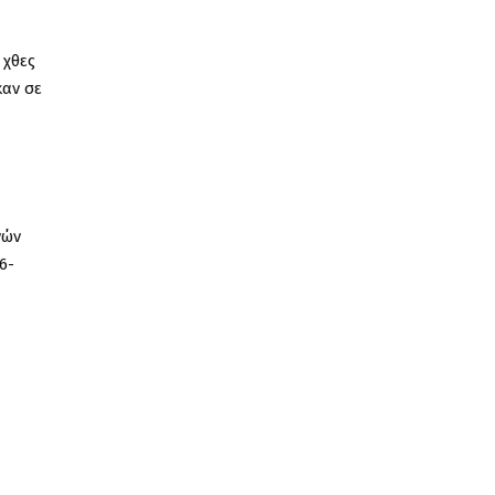
 χθες
καν σε
νών
6-