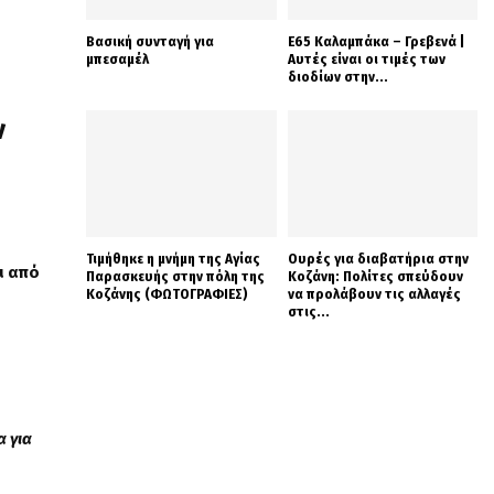
Βασική συνταγή για
Ε65 Καλαμπάκα – Γρεβενά |
μπεσαμέλ
Αυτές είναι οι τιμές των
διοδίων στην...
ν
Τιμήθηκε η μνήμη της Αγίας
Ουρές για διαβατήρια στην
ι
από
Παρασκευής στην πόλη της
Κοζάνη: Πολίτες σπεύδουν
Κοζάνης (ΦΩΤΟΓΡΑΦΙΕΣ)
να προλάβουν τις αλλαγές
στις...
 για