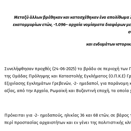
Μεταξύ άλλων
βρέθηκαν και κατασχέθηκαν
ένα
απολίθωμα 
εκατομμυρίων ετών
,
-1.0
96
– αρχαία νομίσματα διαφόρων μ
σ
και ενδυμάτων ιστορική
Συνελήφθησαν προχθές (24-06-2025) το βράδυ σε περιοχή των 
της Ομάδας Πρόληψης και Καταστολής Εγκλήματος (Ο.Π.Κ.Ε)
Γ
Εξιχνίασης Εγκλημάτων Γρεβενών, -2- ημεδαποί, για παράνομη
αξίας, από την
Αρχαία, Ρωμαϊκή και Βυζαντινή εποχή,
τα οποία
Πρόκειται για -2- ημεδαπούς, ηλικίας 36 και 68 ετών, σε βάρο
περί προστασίας αρχαιοτήτων και εν γένει της πολιτιστικής κ