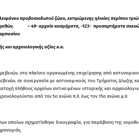
λειψάνου προβοσκιδωτού
ζώου
, εκτιμώμενης ηλικίας περίπου τριώ
εγεθών
, – 49- αρχαία κοσμήματα, -123-
προσαρτήματα σκευ
υμποσίου
ς και αρχαιολογικής αξίας κ.α.
Γρεβενών, στο πλαίσιο οργανωμένης επιχείρησης από αστυνομικο
ρεβενών, σε συνεργασία με αστυνομικούς
του Τμήματος Δίωξης κα
 κατοχή πλήθους αρχαίων αντικειμένων ιστορικής και αρχαιολογι
 χρονολογούνται
από τον 5ο αιώνα π.Χ. έως τον 15ο αιώνα μ.Χ.
ς των οποίων σχηματίσθηκε δικογραφία, για
παράβαση της νομοθε
ληρονομιάς
.