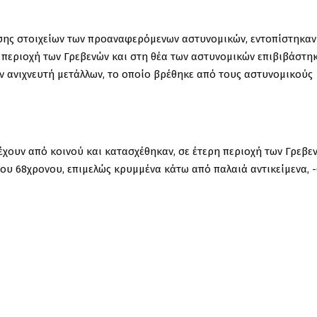
σης στοιχείων
των προαναφερόμενων αστυνομικών
,
εντοπίστηκαν
κή περιοχή των Γρεβενών και στη θέα των αστυνομικών επιβιβάστη
αν
ανιχνευτή μετάλλων
, το οποίο βρέθηκε από τους αστυνομικούς
τέχουν
από κοινού
και κατασχέθηκαν, σε έτερη περιοχή των Γρεβε
του
68χρονου,
επιμελώς κρυμμένα κάτω από παλαιά αντικείμενα,
-