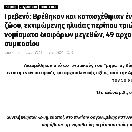
Κοζάνη
Στιγμιότυπα
Τοπικά Νέα
Γρεβενά: Βρέθηκαν και κατασχέθηκαν 
ζώου, εκτιμώμενης ηλικίας περίπου τρι
νομίσματα διαφόρων μεγεθών, 49 αρχα
συμποσίου
από
kouzounews
26 Ιουνίου 2025
0
Ανευρέθηκαν
από αστυνομικούς του Τμήματος Δίω
αντικειμένων
ιστορικής και αρχαιολογικής αξίας
,
από την Α
τον 5ο α
15ο αιώνα μ.Χ.
, 
Συνελήφθησαν -2- ημεδαποί, σ
το πλαίσιο οργανωμένης αστυνο
παράβαση της νομοθεσίας περί προστασίας αρ