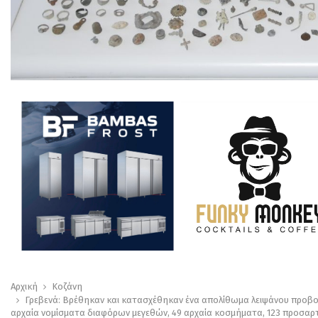
Αρχική
Κοζάνη
Γρεβενά: Βρέθηκαν και κατασχέθηκαν ένα απολίθωμα λειψάνου προβοσ
αρχαία νομίσματα διαφόρων μεγεθών, 49 αρχαία κοσμήματα, 123 προσα