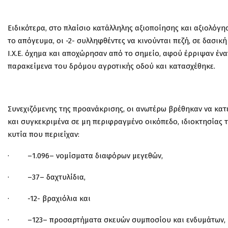
Ειδικότερα, στο πλαίσιο κατάλληλης αξιοποίησης και αξιολόγη
το απόγευμα, οι -2- συλληφθέντες να κινούνται πεζή, σε δασι
Ι.Χ.Ε. όχημα και αποχώρησαν από το σημείο, αφού έρριψαν έν
παρακείμενα του δρόμου αγροτικής οδού και κατασχέθηκε.
Συνεχιζόμενης της προανάκρισης
, οι ανωτέρω βρέθηκαν να κα
και συγκεκριμένα
σε μη περιφραγμένο οικόπεδο
,
ιδιοκτησίας 
κυτία
που περιείχαν:
· –
1.096
–
νομίσματα διαφόρων μεγεθών,
· –
37
–
δαχτυλίδια
,
· -12-
βραχιόλια και
· –
123
–
προσαρτήματα σκευών συμποσίου και ενδυμάτων
,