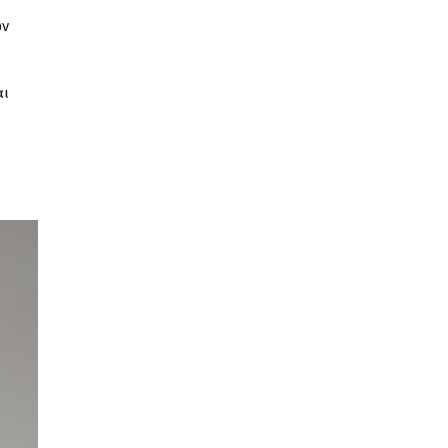
ων
αι