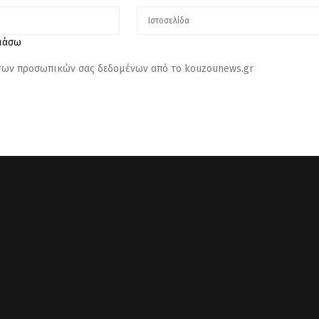
λιάσω
 των προσωπικών σας δεδομένων από το kouzounews.gr