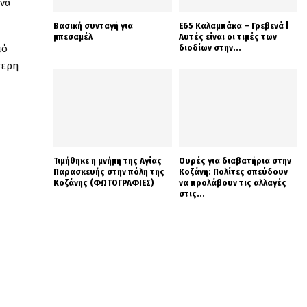
ίνα
Βασική συνταγή για
Ε65 Καλαμπάκα – Γρεβενά |
μπεσαμέλ
Αυτές είναι οι τιμές των
πό
διοδίων στην...
τερη
Τιμήθηκε η μνήμη της Αγίας
Ουρές για διαβατήρια στην
Παρασκευής στην πόλη της
Κοζάνη: Πολίτες σπεύδουν
Κοζάνης (ΦΩΤΟΓΡΑΦΙΕΣ)
να προλάβουν τις αλλαγές
στις...