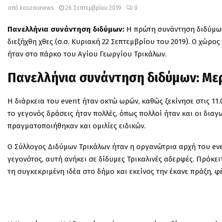
από
kouzounews
26 Σεπτεμβρίου 2019
0
Πανελλήνια συνάντηση διδύμων:
Η πρώτη συνάντηση διδύμων 
διεξήχθη χθες (σ.σ. Κυριακή 22 Σεπτεμβρίου του 2019). Ο χώρ
ήταν στο πάρκο του Αγίου Γεωργίου Τρικάλων.
Πανελλήνια συνάντηση διδύμων: Μερι
Η διάρκεια του event ήταν οκτώ ωρών, καθώς ξεκίνησε στις 11.
το γεγονός δράσεις ήταν πολλές, όπως πολλοί ήταν και οι δια
πραγματοποιήθηκαν και ομιλίες ειδικών.
Ο Σύλλογος Διδύμων Τρικάλων ήταν η οργανώτρια αρχή του ev
γεγονότος, αυτή ανήκει σε δίδυμες Τρικαλινές αδερφές. Πρόκει
τη συγκεκριμένη ιδέα στο δήμο και εκείνος την έκανε πράξη, φ