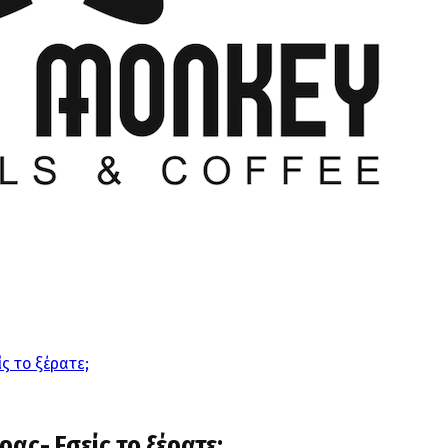
ς το ξέρατε;
ας- Εσείς το ξέρατε;