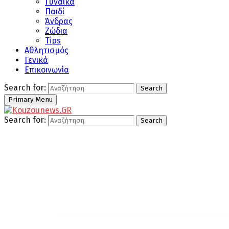
Γυναίκα
Παιδί
Άνδρας
Ζώδια
Tips
Αθλητισμός
Γενικά
Επικοινωνία
Search for:
Search
Primary Menu
Search for:
Search