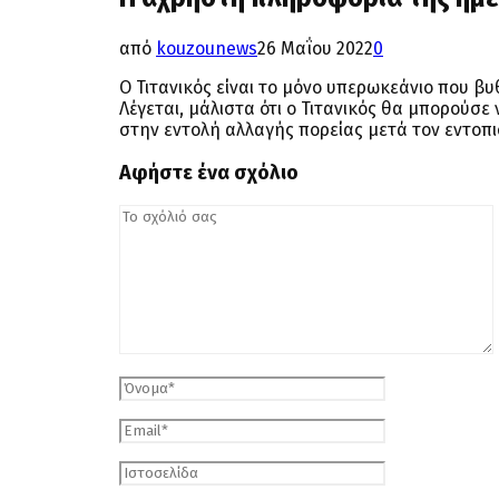
από
kouzounews
26 Μαΐου 2022
0
Ο Τιτανικός είναι το μόνο υπερωκεάνιο που β
Λέγεται, μάλιστα ότι ο Τιτανικός θα μπορούσ
στην εντολή αλλαγής πορείας μετά τον εντοπ
Αφήστε ένα σχόλιο