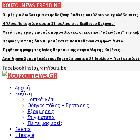
KOUZOUNEWS TRENDING
Ουρές για διαβατήρια στην Κοζάνη: Πολίτες σπεύδουν να προλάβουν τις
Η Έλενα Παπαρίζου αύριο 31 Ιουλίου στο Βελβεντό Κοζάνης!
Μετά τους τρεις νεκρούς πυροσβέστες, οι εποχικοί “αδειάζουν” την κυ
Θρήνος για τους δύο πυροσβέστες που πέθαναν στη φωτιά στο…
Τιμήθηκε η μνήμη της Αγίας Παρασκευής στην πόλη της Κοζάνης…
Αγία Ειρήνη Χρυσοβαλάντου: Εορτάζει σήμερα 28 Ιουλίου – Γιατί αγιάζον
Facebook
Instagram
Youtube
Αρχική
Κοζάνη
Τοπικά Νέα
Οδηγός πόλης – Προτάσεις
Εξορμήσεις
Στιγμιότυπα
Πείτε μας εσείς
Events
Lifestyle