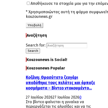
Αποθήκευσε τα στοιχεία μου για την επόμ
* Χρησιμοποιώντας αυτή τη φόρμα συμφωνείτ
kouzounews.gr
Αναζήτηση
Search for:
Search
Kouzounews is Social!
Kouzounews Popular
Κοζάνη: Θρασύτατο ζευγάρι
υποδύθηκε τους πελάτες και άρπαξε
κοσμήματα – Βίντεο ντοκουμέντο...
27 Ιουλίου 2026
27 Ιουλίου 2026
0
Στο βίντεο φαίνεται η γυναίκα να
περιεργάζεται τις αλυσίδες και να τις