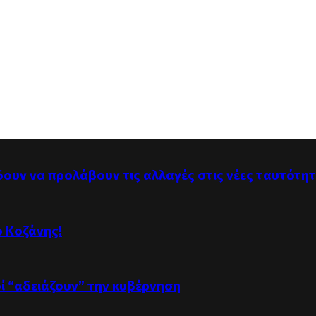
δουν να προλάβουν τις αλλαγές στις νέες ταυτότη
ό Κοζάνης!
οί “αδειάζουν” την κυβέρνηση