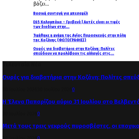
βάζει...
Βασική συνταγή για μπεσαμέλ
Ε65 Καλαμπάκα – Γρεβενά | Αυτές είναι οι τιμές
των διοδίων στην...
Τιμήθηκε η μνήμη της Αγίας Παρασκευής στην πόλη
της Κοζάνης (ΦΩΤΟΓΡΑΦΙΕΣ)
Ουρές για διαβατήρια στην Κοζάνη: Πολίτες
σπεύδουν να προλάβουν τις αλλαγές στις...
Τελευταία Νέα
Ουρές για διαβατήρια στην Κοζάνη: Πολίτες σπεύ
30 Ιουλίου 2026
30 Ιουλίου 2026
0
Η Έλενα Παπαρίζου αύριο 31 Ιουλίου στο Βελβεντ
30 Ιουλίου 2026
0
Μετά τους τρεις νεκρούς πυροσβέστες, οι εποχικ
30 Ιουλίου 2026
0