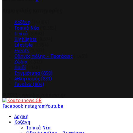
Δημοφιλείς κατηγορίες
Κοζάνη
(14.064)
Τοπικά Νέα
(12.355)
Γενικά
(8.992)
Highlights
(8.674)
Lifestyle
(3.954)
Events
(1.632)
Οδηγός πόλης – Προτάσεις
(1.461)
Ζώδια
(1.312)
Παιδί
(1.130)
Στιγμιότυπα
(858)
Αθλητισμός
(833)
Γυναίκα
(804)
© 2023 - www.kouzounews.gr
Facebook
Instagram
Youtube
Αρχική
Κοζάνη
Τοπικά Νέα