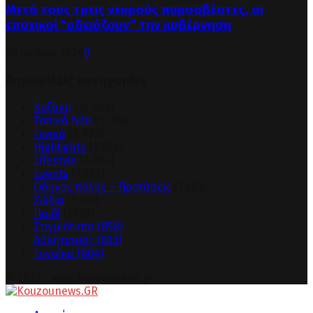
Μετά τους τρεις νεκρούς πυροσβέστες, οι
εποχικοί “αδειάζουν” την κυβέρνηση
30 Ιουλίου 2026
0
Δημοφιλείς κατηγορίες
Κοζάνη
(14.064)
Τοπικά Νέα
(12.355)
Γενικά
(8.992)
Highlights
(8.674)
Lifestyle
(3.954)
Events
(1.632)
Οδηγός πόλης – Προτάσεις
(1.461)
Ζώδια
(1.312)
Παιδί
(1.130)
Στιγμιότυπα
(858)
Αθλητισμός
(833)
Γυναίκα
(804)
© 2023 - www.kouzounews.gr
Facebook
Instagram
Youtube