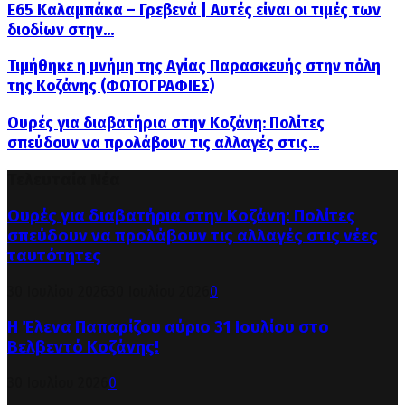
Ε65 Καλαμπάκα – Γρεβενά | Αυτές είναι οι τιμές των
διοδίων στην...
Τιμήθηκε η μνήμη της Αγίας Παρασκευής στην πόλη
της Κοζάνης (ΦΩΤΟΓΡΑΦΙΕΣ)
Ουρές για διαβατήρια στην Κοζάνη: Πολίτες
σπεύδουν να προλάβουν τις αλλαγές στις...
Τελευταία Νέα
Ουρές για διαβατήρια στην Κοζάνη: Πολίτες
σπεύδουν να προλάβουν τις αλλαγές στις νέες
ταυτότητες
30 Ιουλίου 2026
30 Ιουλίου 2026
0
Η Έλενα Παπαρίζου αύριο 31 Ιουλίου στο
Βελβεντό Κοζάνης!
30 Ιουλίου 2026
0