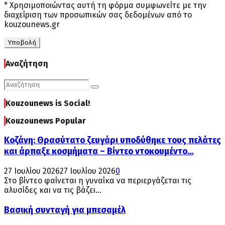
* Χρησιμοποιώντας αυτή τη φόρμα συμφωνείτε με την
διαχείριση των προσωπικών σας δεδομένων από το
kouzounews.gr
Αναζήτηση
Search
Search
for:
Kouzounews is Social!
Kouzounews Popular
Κοζάνη: Θρασύτατο ζευγάρι υποδύθηκε τους πελάτες
και άρπαξε κοσμήματα – Βίντεο ντοκουμέντο...
27 Ιουλίου 2026
27 Ιουλίου 2026
0
Στο βίντεο φαίνεται η γυναίκα να περιεργάζεται τις
αλυσίδες και να τις βάζει...
Βασική συνταγή για μπεσαμέλ