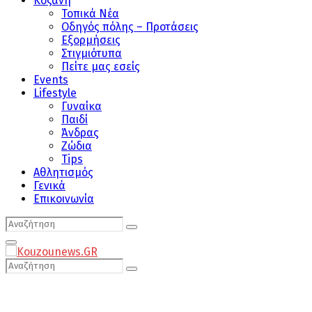
Κοζάνη
Τοπικά Νέα
Οδηγός πόλης – Προτάσεις
Εξορμήσεις
Στιγμιότυπα
Πείτε μας εσείς
Events
Lifestyle
Γυναίκα
Παιδί
Άνδρας
Ζώδια
Tips
Αθλητισμός
Γενικά
Επικοινωνία
Search
Search
for:
Primary
Menu
Search
Search
for: