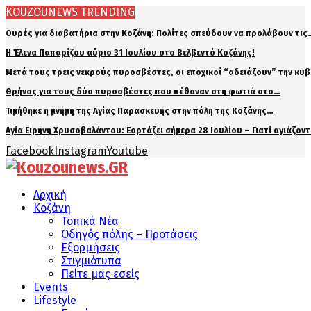
KOUZOUNEWS TRENDING
Ουρές για διαβατήρια στην Κοζάνη: Πολίτες σπεύδουν να προλάβουν τις
Η Έλενα Παπαρίζου αύριο 31 Ιουλίου στο Βελβεντό Κοζάνης!
Μετά τους τρεις νεκρούς πυροσβέστες, οι εποχικοί “αδειάζουν” την κυ
Θρήνος για τους δύο πυροσβέστες που πέθαναν στη φωτιά στο…
Τιμήθηκε η μνήμη της Αγίας Παρασκευής στην πόλη της Κοζάνης…
Αγία Ειρήνη Χρυσοβαλάντου: Εορτάζει σήμερα 28 Ιουλίου – Γιατί αγιάζον
Facebook
Instagram
Youtube
Αρχική
Κοζάνη
Τοπικά Νέα
Οδηγός πόλης – Προτάσεις
Εξορμήσεις
Στιγμιότυπα
Πείτε μας εσείς
Events
Lifestyle