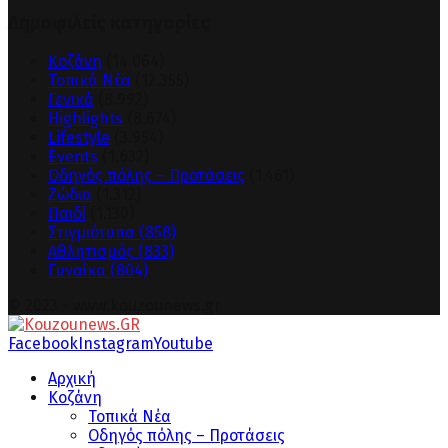
Δημοφιλείς κατηγορίες
Κοζάνη
(14.064)
Τοπικά Νέα
(12.355)
Γενικά
(8.992)
Highlights
(8.674)
Lifestyle
(3.954)
Events
(1.632)
Οδηγός πόλης – Προτάσεις
(1.461)
Ζώδια
(1.312)
Παιδί
(1.130)
Στιγμιότυπα
(858)
Αθλητισμός
(833)
Γυναίκα
(804)
© 2023 - www.kouzounews.gr
Facebook
Instagram
Youtube
Αρχική
Κοζάνη
Τοπικά Νέα
Οδηγός πόλης – Προτάσεις