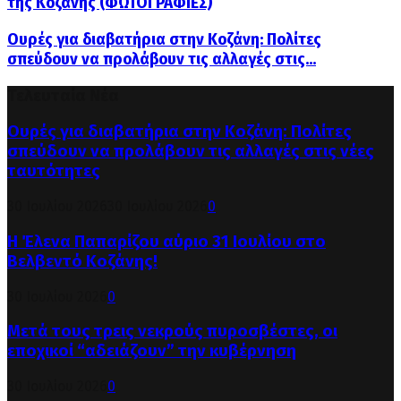
της Κοζάνης (ΦΩΤΟΓΡΑΦΙΕΣ)
Ουρές για διαβατήρια στην Κοζάνη: Πολίτες
σπεύδουν να προλάβουν τις αλλαγές στις...
Τελευταία Νέα
Ουρές για διαβατήρια στην Κοζάνη: Πολίτες
σπεύδουν να προλάβουν τις αλλαγές στις νέες
ταυτότητες
30 Ιουλίου 2026
30 Ιουλίου 2026
0
Η Έλενα Παπαρίζου αύριο 31 Ιουλίου στο
Βελβεντό Κοζάνης!
30 Ιουλίου 2026
0
Μετά τους τρεις νεκρούς πυροσβέστες, οι
εποχικοί “αδειάζουν” την κυβέρνηση
30 Ιουλίου 2026
0