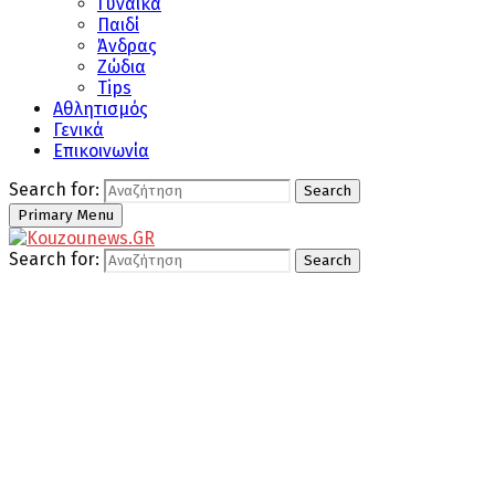
Γυναίκα
Παιδί
Άνδρας
Ζώδια
Tips
Αθλητισμός
Γενικά
Επικοινωνία
Search for:
Search
Primary Menu
Search for:
Search