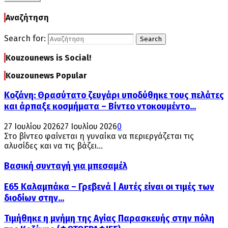
Αναζήτηση
Search for:
Search
Kouzounews is Social!
Kouzounews Popular
Κοζάνη: Θρασύτατο ζευγάρι υποδύθηκε τους πελάτες
και άρπαξε κοσμήματα – Βίντεο ντοκουμέντο...
27 Ιουλίου 2026
27 Ιουλίου 2026
0
Στο βίντεο φαίνεται η γυναίκα να περιεργάζεται τις
αλυσίδες και να τις βάζει...
Βασική συνταγή για μπεσαμέλ
Ε65 Καλαμπάκα – Γρεβενά | Αυτές είναι οι τιμές των
διοδίων στην...
Τιμήθηκε η μνήμη της Αγίας Παρασκευής στην πόλη