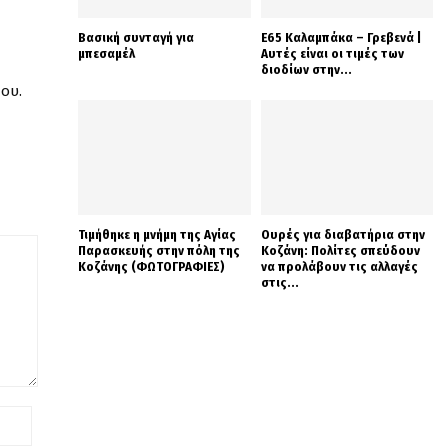
Βασική συνταγή για
Ε65 Καλαμπάκα – Γρεβενά |
μπεσαμέλ
Αυτές είναι οι τιμές των
διοδίων στην...
ου.
Τιμήθηκε η μνήμη της Αγίας
Ουρές για διαβατήρια στην
Παρασκευής στην πόλη της
Κοζάνη: Πολίτες σπεύδουν
Κοζάνης (ΦΩΤΟΓΡΑΦΙΕΣ)
να προλάβουν τις αλλαγές
στις...