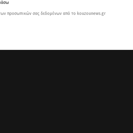
λιάσω
 των προσωπικών σας δεδομένων από το kouzounews.gr