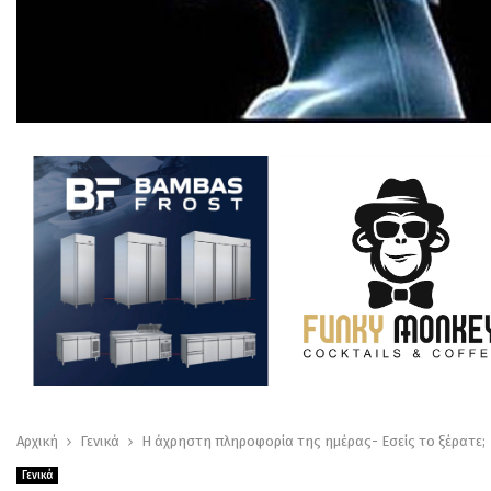
Αρχική
Γενικά
Η άχρηστη πληροφορία της ημέρας- Εσείς το ξέρατε;
Γενικά