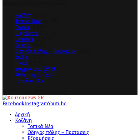
Δημοφιλείς κατηγορίες
Κοζάνη
(14.064)
Τοπικά Νέα
(12.355)
Γενικά
(8.992)
Highlights
(8.674)
Lifestyle
(3.954)
Events
(1.632)
Οδηγός πόλης – Προτάσεις
(1.461)
Ζώδια
(1.312)
Παιδί
(1.130)
Στιγμιότυπα
(858)
Αθλητισμός
(833)
Γυναίκα
(804)
© 2023 - www.kouzounews.gr
Facebook
Instagram
Youtube
Αρχική
Κοζάνη
Τοπικά Νέα
Οδηγός πόλης – Προτάσεις
Εξορμήσεις