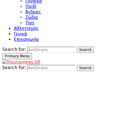
Γυναίκα
Παιδί
Άνδρας
Ζώδια
Tips
Αθλητισμός
Γενικά
Επικοινωνία
Search for:
Search
Primary Menu
Search for:
Search