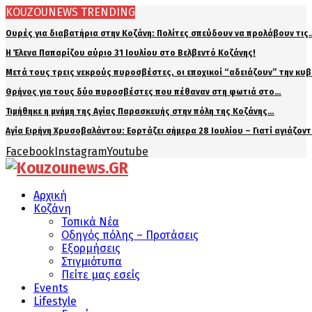
KOUZOUNEWS TRENDING
Ουρές για διαβατήρια στην Κοζάνη: Πολίτες σπεύδουν να προλάβουν τις
Η Έλενα Παπαρίζου αύριο 31 Ιουλίου στο Βελβεντό Κοζάνης!
Μετά τους τρεις νεκρούς πυροσβέστες, οι εποχικοί “αδειάζουν” την κυ
Θρήνος για τους δύο πυροσβέστες που πέθαναν στη φωτιά στο…
Τιμήθηκε η μνήμη της Αγίας Παρασκευής στην πόλη της Κοζάνης…
Αγία Ειρήνη Χρυσοβαλάντου: Εορτάζει σήμερα 28 Ιουλίου – Γιατί αγιάζον
Facebook
Instagram
Youtube
Αρχική
Κοζάνη
Τοπικά Νέα
Οδηγός πόλης – Προτάσεις
Εξορμήσεις
Στιγμιότυπα
Πείτε μας εσείς
Events
Lifestyle