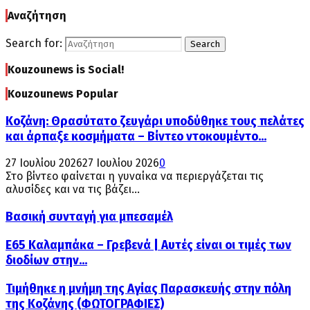
Αναζήτηση
Search for:
Search
Kouzounews is Social!
Kouzounews Popular
Κοζάνη: Θρασύτατο ζευγάρι υποδύθηκε τους πελάτες
και άρπαξε κοσμήματα – Βίντεο ντοκουμέντο...
27 Ιουλίου 2026
27 Ιουλίου 2026
0
Στο βίντεο φαίνεται η γυναίκα να περιεργάζεται τις
αλυσίδες και να τις βάζει...
Βασική συνταγή για μπεσαμέλ
Ε65 Καλαμπάκα – Γρεβενά | Αυτές είναι οι τιμές των
διοδίων στην...
Τιμήθηκε η μνήμη της Αγίας Παρασκευής στην πόλη
της Κοζάνης (ΦΩΤΟΓΡΑΦΙΕΣ)