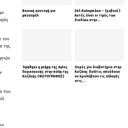
Βασική συνταγή για
Ε65 Καλαμπάκα – Γρεβενά |
με
μπεσαμέλ
Αυτές είναι οι τιμές των
αυρός
διοδίων στην...
ε τον
α της.
ησιών
Τιμήθηκε η μνήμη της Αγίας
Ουρές για διαβατήρια στην
Παρασκευής στην πόλη της
Κοζάνη: Πολίτες σπεύδουν
ν
Κοζάνης (ΦΩΤΟΓΡΑΦΙΕΣ)
να προλάβουν τις αλλαγές
στις...
ο του
ρό
ι».