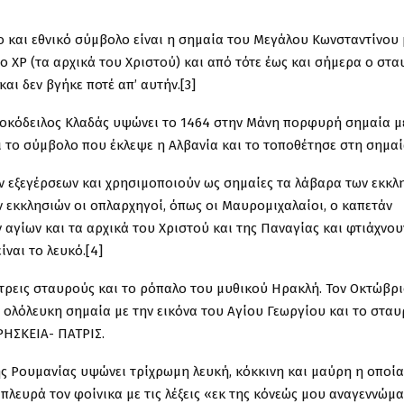
 και εθνικό σύμβολο είναι η σημαία του Μεγάλου Κωνσταντίνου 
το ΧΡ (τα αρχικά του Χριστού) και από τότε έως και σήμερα ο στ
αι δεν βγήκε ποτέ απ’ αυτήν.[3]
οκόδειλος Κλαδάς υψώνει το 1464 στην Μάνη πορφυρή σημαία μ
ι το σύμβολο που έκλεψε η Αλβανία και το τοποθέτησε στη σημαί
ων εξεγέρσεων και χρησιμοποιούν ως σημαίες τα λάβαρα των εκκλ
ν εκκλησιών οι οπλαρχηγοί, όπως οι Μαυρομιχαλαίοι, ο καπετάν
αγίων και τα αρχικά του Χριστού και της Παναγίας και φτιάχνου
ναι το λευκό.[4]
τρεις σταυρούς και το ρόπαλο του μυθικού Ηρακλή. Τον Οκτώβρι
λόλευκη σημαία με την εικόνα του Αγίου Γεωργίου και το σταυ
ΡΗΣΚΕΙΑ- ΠΑΤΡΙΣ.
ης Ρουμανίας υψώνει τρίχρωμη λευκή, κόκκινη και μαύρη η οποία
πλευρά τον φοίνικα με τις λέξεις «εκ της κόνεώς μου αναγεννώμα