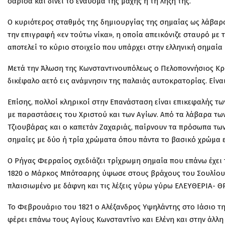
σάρισα και δίνει το έναυσμα της μάχης ή τη λήξη της.
Ο κυριότερος σταθμός της δημιουργίας της σημαίας ως λάβαρο
την επιγραφή «εν τούτω νίκα», η οποία απεικόνιζε σταυρό με 
αποτελεί το κύριο στοιχείο που υπάρχει στην ελληνική σημαία κ
Μετά την Άλωση της Κωνσταντινουπόλεως ο Πελοποννήσιος Κρ
δικέφαλο αετό εις ανάμνησιν της παλαιάς αυτοκρατορίας. Είνα
Επίσης, πολλοί κληρικοί στην Επανάσταση είναι επικεφαλής τ
με παραστάσεις του Χριστού και των Αγίων. Από τα λάβαρα τω
Τζιουβάρας και ο καπετάν Ζαχαριάς, παίρνουν τα πρόσωπα των 
σημαίες με δύο ή τρία χρώματα όπου πάντα το βασικό χρώμα εί
Ο Ρήγας Φερραίος σχεδιάζει τρίχρωμη σημαία που επάνω έχει 
1820 ο Μάρκος Μπότσαρης ύψωσε στους βράχους του Σουλίου ο
πλαισιωμένο με δάφνη και τις λέξεις γύρω γύρω ΕΛΕΥΘΕΡΙΑ- Θ
Το Φεβρουάριο του 1821 ο Αλέξανδρος Υψηλάντης στο Ιάσιο τ
φέρει επάνω τους Αγίους Κωνσταντίνο και Ελένη και στην άλλη 