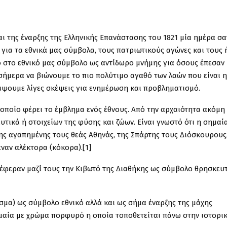
ι της έναρξης της Ελληνικής Επανάστασης του 1821 μία ημέρα σα
 για τα εθνικά μας σύμβολα, τους πατριωτικούς αγώνες και τους
 στο εθνικό μας σύμβολο ως αντίδωρο μνήμης για όσους έπεσαν 
σήμερα να βιώνουμε το πιο πολύτιμο αγαθό των λαών που είναι η
άψουμε λίγες σκέψεις για ενημέρωση και προβληματισμό.
 οποίο φέρει το έμβλημα ενός έθνους. Από την αρχαιότητα ακόμη
τικά ή στοιχείων της φύσης και ζώων. Είναι γνωστό ότι η σημαί
ης αγαπημένης τους θεάς Αθηνάς, της Σπάρτης τους Διόσκουρους
ναν αλέκτορα (κόκορα).[1]
ι έφεραν μαζί τους την Κιβωτό της Διαθήκης ως σύμβολο θρησκευ
σμα) ως σύμβολο εθνικό αλλά και ως σήμα έναρξης της μάχης
ημαία με χρώμα πορφυρό η οποία τοποθετείται πάνω στην ιστορι