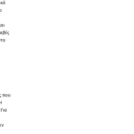
υκό
ο
και
λαβές
στο
ς που
Η
«Για
εν