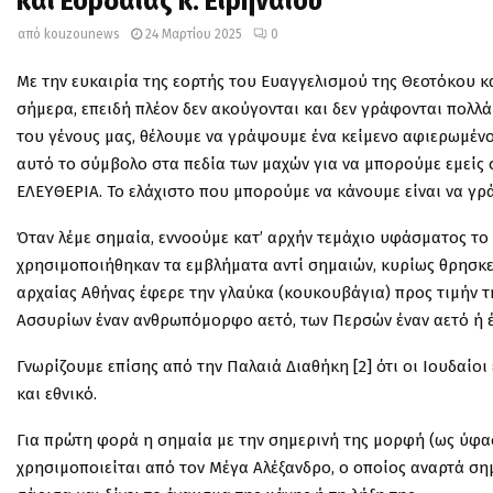
και Εορδαίας κ. Ειρηναίου
από
kouzounews
24 Μαρτίου 2025
0
Με την ευκαιρία της εορτής του Ευαγγελισμού της Θεοτόκου κα
σήμερα, επειδή πλέον δεν ακούγονται και δεν γράφονται πολλά
του γένους μας, θέλουμε να γράψουμε ένα κείμενο αφιερωμένο
αυτό το σύμβολο στα πεδία των μαχών για να μπορούμε εμείς 
ΕΛΕΥΘΕΡΙΑ. Το ελάχιστο που μπορούμε να κάνουμε είναι να γρ
Όταν λέμε σημαία, εννοούμε κατ’ αρχήν τεμάχιο υφάσματος το
χρησιμοποιήθηκαν τα εμβλήματα αντί σημαιών, κυρίως θρησκευ
αρχαίας Αθήνας έφερε την γλαύκα (κουκουβάγια) προς τιμήν τ
Ασσυρίων έναν ανθρωπόμορφο αετό, των Περσών έναν αετό ή έ
Γνωρίζουμε επίσης από την Παλαιά Διαθήκη [2] ότι οι Ιουδαίο
και εθνικό.
Για πρώτη φορά η σημαία με την σημερινή της μορφή (ως ύφα
χρησιμοποιείται από τον Μέγα Αλέξανδρο, ο οποίος αναρτά σ