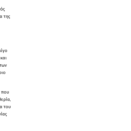
νός
α της
λίγο
 και
 των
ριο
ί που
θερία,
α του
νίας