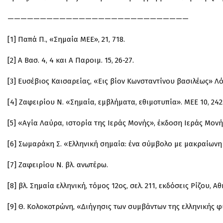
————————————————————————————
[1] Παπά Π., «Σημαία ΜΕΕ», 21, 718.
[2] Α΄ Βασ. 4, 4 και Α΄ Παροιμ. 15, 26-27.
[3] Ευσέβιος Καισαρείας, «Εις βίον Κωνσταντίνου βασιλέως» Λόγ
[4] Ζαφειρίου Ν. «Σημαία, εμβλήματα, εθιμοτυπία». ΜΕΕ 10, 242
[5] «Αγία Λαύρα, ιστορία της Ιεράς Μονής», έκδοση Ιεράς Μον
[6] Σωμαράκη Σ. «Ελληνική σημαία: ένα σύμβολο με μακραίωνη 
[7] Ζαφειρίου Ν. βλ. ανωτέρω.
[8] βλ. Σημαία ελληνική, τόμος 12ος, σελ. 211, εκδόσεις Ρίζου, Α
[9] Θ. Κολοκοτρώνη, «Διήγησις των συμβάντων της ελληνικής φ