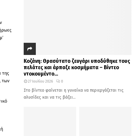
ν
 ήρωες
μ’
Κοζάνη: Θρασύτατο ζευγάρι υποδύθηκε τους
πελάτες και άρπαξε κοσμήματα – Βίντεο
ντοκουμέντο...
α της
, των
27 Ιουλίου 2026
0
Στο βίντεο φαίνεται η γυναίκα να περιεργάζεται τις
αλυσίδες και να τις βάζει...
τικό
κή