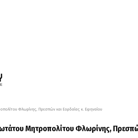
οπολίτου Φλωρίνης, Πρεσπών και Εορδαίας κ. Ειρηναίου
μιωτάτου Μητροπολίτου Φλωρίνης, Πρεσπ