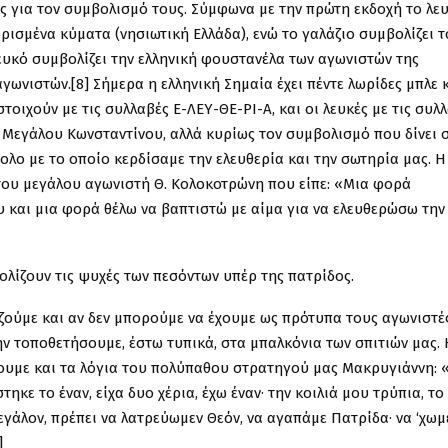
ές για τον συμβολισμό τους. Σύμφωνα με την πρώτη εκδοχή το λε
ρισμένα κύματα (νησιωτική Ελλάδα), ενώ το γαλάζιο συμβολίζει τ
λευκό συμβολίζει την ελληνική φουστανέλα των αγωνιστών της
γωνιστών.[8] Σήμερα η ελληνική Σημαία έχει πέντε λωρίδες μπλε 
στοιχούν με τις συλλαβές Ε-ΛΕΥ-ΘΕ-ΡΙ-Α, και οι λευκές με τις συλ
 Μεγάλου Κωνσταντίνου, αλλά κυρίως τον συμβολισμό που δίνει 
λο με το οποίο κερδίσαμε την ελευθερία και την σωτηρία μας. Η
α του μεγάλου αγωνιστή Θ. Κολοκοτρώνη που είπε: «Μια φορά
υ και μια φορά θέλω να βαπτιστώ με αίμα για να ελευθερώσω την
λίζουν τις ψυχές των πεσόντων υπέρ της πατρίδος.
ζούμε και αν δεν μπορούμε να έχουμε ως πρότυπα τους αγωνιστέ
ην τοποθετήσουμε, έστω τυπικά, στα μπαλκόνια των σπιτιών μας. 
σουμε και τα λόγια του πολύπαθου στρατηγού μας Μακρυγιάννη: 
κε το έναν, είχα δυο χέρια, έχω έναν· την κοιλιά μου τρύπια, το
μεγάλον, πρέπει να λατρεύωμεν Θεόν, να αγαπάμε Πατρίδα· να ‘χωμ
]