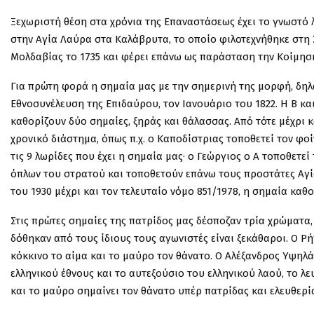
Ξεχωριστή θέση στα χρόνια της Επαναστάσεως έχει το γνωστ
στην Αγία Λαύρα στα Καλάβρυτα, το οποίο φιλοτεχνήθηκε στη
Μολδαβίας το 1735 και φέρει επάνω ως παράσταση την Κοίμηση
Για πρώτη φορά η σημαία μας με την σημερινή της μορφή, δηλ
Εθνοσυνέλευση της Επιδαύρου, τον Ιανουάριο του 1822. Η Β΄ κα
καθορίζουν δύο σημαίες, ξηράς και θάλασσας. Από τότε μέχρι κ
χρονικό διάστημα, όπως π.χ. ο Καποδίστριας τοποθετεί τον φο
τις 9 λωρίδες που έχει η σημαία μας· ο Γεώργιος ο Α΄ τοποθετεί
όπλων του στρατού και τοποθετούν επάνω τους προστάτες Αγί
του 1930 μέχρι και τον τελευταίο νόμο 851/1978, η σημαία καθ
Στις πρώτες σημαίες της πατρίδος μας δέσποζαν τρία χρώματα,
δόθηκαν από τους ίδιους τους αγωνιστές είναι ξεκάθαροι. Ο Ρ
κόκκινο το αίμα και το μαύρο τον θάνατο. Ο Αλέξανδρος Υψηλ
ελληνικού έθνους και το αυτεξούσιο του ελληνικού λαού, το λ
και το μαύρο σημαίνει τον θάνατο υπέρ πατρίδας και ελευθερία