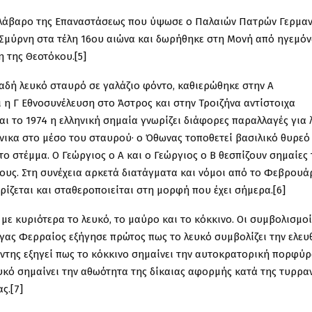
ό λάβαρο της Επαναστάσεως που ύψωσε ο Παλαιών Πατρών Γερμα
 Σμύρνη στα τέλη 16ου αιώνα και δωρήθηκε στη Μονή από ηγεμόν
 της Θεοτόκου.[5]
αδή λευκό σταυρό σε γαλάζιο φόντο, καθιερώθηκε στην Α΄
ι η Γ΄ Εθνοσυνέλευση στο Άστρος και στην Τροιζήνα αντίστοιχα
αι το 1974 η ελληνική σημαία γνωρίζει διάφορες παραλλαγές για 
ίνικα στο μέσο του σταυρού· ο Όθωνας τοποθετεί βασιλικό θυρεό
 το στέμμα. Ο Γεώργιος ο Α΄ και ο Γεώργιος ο Β΄ θεσπίζουν σημαίες
ους. Στη συνέχεια αρκετά διατάγματα και νόμοι από το Φεβρουά
ορίζεται και σταθεροποιείται στη μορφή που έχει σήμερα.[6]
 με κυριότερα το λευκό, το μαύρο και το κόκκινο. Οι συμβολισμο
ήγας Φερραίος εξήγησε πρώτος πως το λευκό συμβολίζει την ελευ
άντης εξηγεί πως το κόκκινο σημαίνει την αυτοκρατορική πορφύρ
ευκό σημαίνει την αθωότητα της δίκαιας αφορμής κατά της τυρρα
ς.[7]