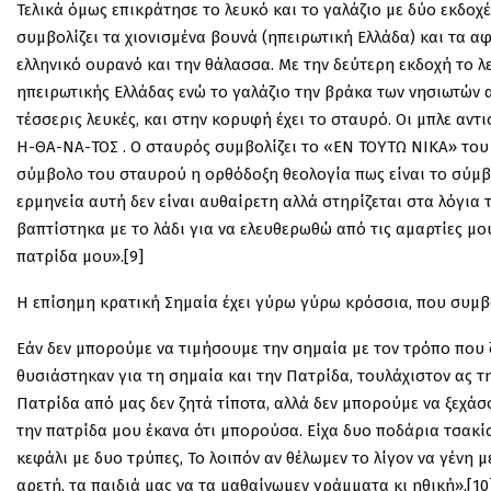
Τελικά όμως επικράτησε το λευκό και το γαλάζιο με δύο εκδοχ
συμβολίζει τα χιονισμένα βουνά (ηπειρωτική Ελλάδα) και τα αφ
ελληνικό ουρανό και την θάλασσα. Με την δεύτερη εκδοχή το 
ηπειρωτικής Ελλάδας ενώ το γαλάζιο την βράκα των νησιωτών α
τέσσερις λευκές, και στην κορυφή έχει το σταυρό. Οι μπλε αντι
Η-ΘΑ-ΝΑ-ΤΟΣ . Ο σταυρός συμβολίζει το «ΕΝ ΤΟΥΤΩ ΝΙΚΑ» του
σύμβολο του σταυρού η ορθόδοξη θεολογία πως είναι το σύμβο
ερμηνεία αυτή δεν είναι αυθαίρετη αλλά στηρίζεται στα λόγι
βαπτίστηκα με το λάδι για να ελευθερωθώ από τις αμαρτίες μο
πατρίδα μου».[9]
Η επίσημη κρατική Σημαία έχει γύρω γύρω κρόσσια, που συμβο
Εάν δεν μπορούμε να τιμήσουμε την σημαία με τον τρόπο που 
θυσιάστηκαν για τη σημαία και την Πατρίδα, τουλάχιστον ας τ
Πατρίδα από μας δεν ζητά τίποτα, αλλά δεν μπορούμε να ξεχά
την πατρίδα μου έκανα ότι μπορούσα. Είχα δυο ποδάρια τσακίστη
κεφάλι με δυο τρύπες, Το λοιπόν αν θέλωμεν το λίγον να γένη 
αρετή, τα παιδιά μας να τα μαθαίνωμεν γράμματα κι ηθική».[10