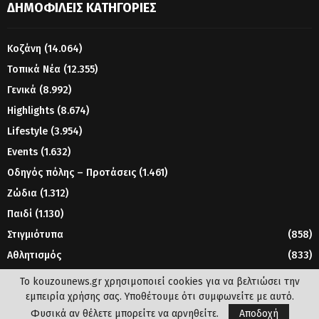
ΔΗΜΟΦΙΛΕΊΣ ΚΑΤΗΓΟΡΊΕΣ
Κοζάνη
(14.064)
Τοπικά Νέα
(12.355)
Γενικά
(8.992)
Highlights
(8.674)
Lifestyle
(3.954)
Events
(1.632)
Οδηγός πόλης – Προτάσεις
(1.461)
Ζώδια
(1.312)
Παιδί
(1.130)
Στιγμιότυπα
(858)
Αθλητισμός
(833)
Γυναίκα
(804)
Το kouzounews.gr χρησιμοποιεί cookies για να βελτιώσει την
εμπειρία χρήσης σας. Υποθέτουμε ότι συμφωνείτε με αυτό.
Φυσικά αν θέλετε μπορείτε να αρνηθείτε.
Αποδοχή