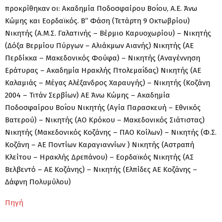
προκρίθηκαν οι: Ακαδημία Ποδοσφαίρου Βοΐου, Α.Ε. Άνω
Κώμης και Εορδαϊκός. Β” Φάση (Τετάρτη 9 Οκτωβρίου)
Νικητής (Α.Μ.Σ. Γαλατινής – Βέρμιο Καρυοχωρίου) – Νικητής
(Δόξα Βερμίου Πύργων – Αλιάκμων Αιανής) Νικητής (ΑΕ
Περδίκκα – Μακεδονικός Φούφα) – Νικητής (Αναγέννηση
Εράτυρας – Ακαδημία Ηρακλής Πτολεμαΐδας) Νικητής (ΑΕ
Καλαμιάς – Μέγας Αλέξανδρος Χαραυγής) – Νικητής (Κοζάνη
2004 – Τιτάν Σερβίων) ΑΕ Άνω Κώμης – Ακαδημία
Ποδοσφαίρου Βοΐου Νικητής (Αγία Παρασκευή – Εθνικός
Βατερού) – Νικητής (ΑΟ Κρόκου – Μακεδονικός Σιάτιστας)
Νικητής (Μακεδονικός Κοζάνης – ΠΑΟ Κοίλων) – Νικητής (Φ.Σ.
Κοζάνη – ΑΕ Ποντίων Καραγιαννίων ) Νικητής (Αστραπή
Κλείτου – Ηρακλής Δρεπάνου) – Εορδαϊκός Νικητής (ΑΣ
Βελβεντό – ΑΕ Κοζάνης) – Νικητής (Ελπίδες ΑΕ Κοζάνης –
Δάφνη Πολυμύλου)
Πηγή