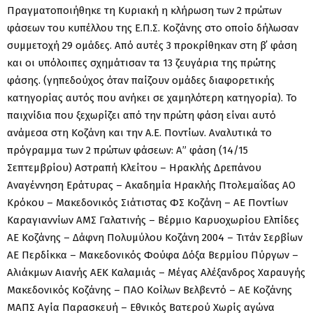
Πραγματοποιήθηκε τη Κυριακή η κλήρωση των 2 πρώτων
φάσεων του κυπέλλου της Ε.Π.Σ. Κοζάνης στο οποίο δήλωσαν
συμμετοχή 29 ομάδες. Από αυτές 3 προκρίθηκαν στη β΄ φάση
και οι υπόλοιπες σχημάτισαν τα 13 ζευγάρια της πρώτης
φάσης. (γηπεδούχος όταν παίζουν ομάδες διαφορετικής
κατηγορίας αυτός που ανήκει σε χαμηλότερη κατηγορία). Το
παιχνίδια που ξεχωρίζει από την πρώτη φάση είναι αυτό
ανάμεσα στη Κοζάνη και την Α.Ε. Ποντίων. Αναλυτικά το
πρόγραμμα των 2 πρώτων φάσεων: Α” φάση (14/15
Σεπτεμβρίου) Αστραπή Κλείτου – Ηρακλής Δρεπάνου
Αναγέννηση Εράτυρας – Ακαδημία Ηρακλής Πτολεμαΐδας ΑΟ
Κρόκου – Μακεδονικός Σιάτιστας ΦΣ Κοζάνη – ΑΕ Ποντίων
Καραγιαννίων ΑΜΣ Γαλατινής – Βέρμιο Καρυοχωρίου Ελπίδες
ΑΕ Κοζάνης – Δάφνη Πολυμύλου Κοζάνη 2004 – Τιτάν Σερβίων
ΑΕ Περδίκκα – Μακεδονικός Φούφα Δόξα Βερμίου Πύργων –
Αλιάκμων Αιανής ΑΕΚ Καλαμιάς – Μέγας Αλέξανδρος Χαραυγής
Μακεδονικός Κοζάνης – ΠΑΟ Κοίλων Βελβεντό – ΑΕ Κοζάνης
ΜΑΠΣ Αγία Παρασκευή – Εθνικός Βατερού Χωρίς αγώνα