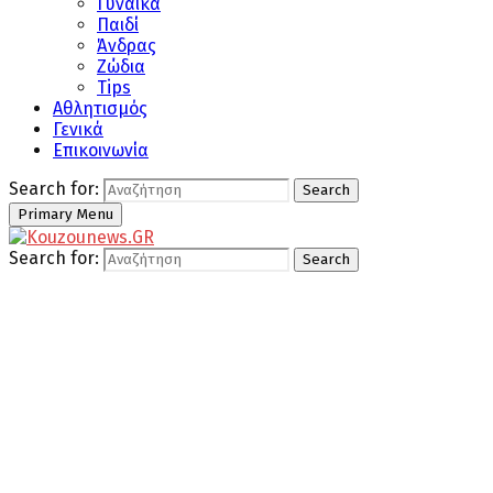
Γυναίκα
Παιδί
Άνδρας
Ζώδια
Tips
Αθλητισμός
Γενικά
Επικοινωνία
Search for:
Search
Primary Menu
Search for:
Search