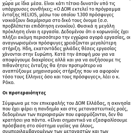
χώρα με ίδια μέσα. Είναι κάτι τέτοιο δυνατόν υπό τις
υπάρχουσες συνθήκες; «Ο ΔΟΜ εκτελεί το πρόγραμμα
ένταξης HELIOS, μέσω του οποίου 1.300 πρόσφυγες
νοικιάζουν διαμέρισμα στο δικό τους όνομα (σ.σ.
προβλέπεται επιδότηση ενοικίου). Φυσικά η μεγάλη
πρόκληση είναι η εργασία. Δεδομένου ότι ο κορωνοϊός έχει
πλήξει ακόμη περισσότερο την εγχώρια αγορά εργασίας, οι
αναγνωρισμένοι πρόσφυγες χρειάζονται μεγαλύτερη
στήριξη. Ηδη, εκατοντάδες χιλιάδες θέσεις εργασίας
χάνονται στην Ευρώπη. Κατά την άποψή μου για να
αποφύγουμε διακρίσεις αλλά και για να αυξήσουμε τις
πιθανότητες ένταξης θα ήταν προτιμότερο να
αναπτύξουμε μηχανισμούς στήριξης που να αφορούν
τόσο τους Ελληνες όσο και τους πρόσφυγες», λέει ο κ.
Ρόκο.
Οι προτεραιότητες
Σύμφωνα με τον επικεφαλής του ΔΟΜ Ελλάδας, η ακινησία
που έχει φέρει η πανδημία και στις μεταναστευτικές ροές,
δεδομένων των περιορισμών που εφαρμόζονται, δεν θα
κρατήσει για πάντα. «Είναι σημαντικό να εξασφαλίσουμε
πρόσβαση στο σύστημα υγείας για όλους,
συμπεριλαμβανομένων των μεταναστών και των