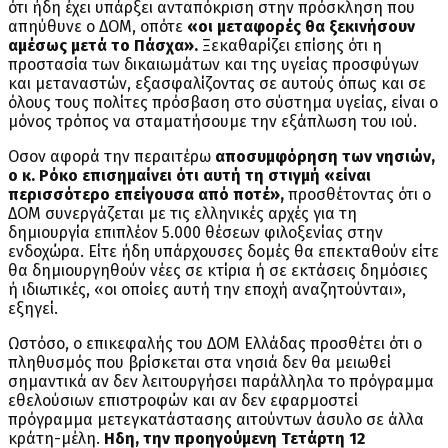
ότι ήδη έχει υπάρξει ανταπόκριση στην πρόσκληση που
απηύθυνε ο ΔΟΜ, οπότε
«οι μεταφορές θα ξεκινήσουν
αμέσως μετά το Πάσχα».
Ξεκαθαρίζει επίσης ότι η
προστασία των δικαιωμάτων και της υγείας προσφύγων
και μεταναστών, εξασφαλίζοντας σε αυτούς όπως και σε
όλους τους πολίτες πρόσβαση στο σύστημα υγείας, είναι ο
μόνος τρόπος να σταματήσουμε την εξάπλωση του ιού.
Οσον αφορά την περαιτέρω
αποσυμφόρηση των νησιών,
ο κ. Ρόκο επισημαίνει ότι αυτή τη στιγμή «είναι
περισσότερο επείγουσα από ποτέ»,
προσθέτοντας ότι ο
ΔΟΜ συνεργάζεται με τις ελληνικές αρχές για τη
δημιουργία επιπλέον 5.000 θέσεων φιλοξενίας στην
ενδοχώρα. Είτε ήδη υπάρχουσες δομές θα επεκταθούν είτε
θα δημιουργηθούν νέες σε κτίρια ή σε εκτάσεις δημόσιες
ή ιδιωτικές, «οι οποίες αυτή την εποχή αναζητούνται»,
εξηγεί.
Ωστόσο, ο επικεφαλής του ΔΟΜ Ελλάδας προσθέτει ότι ο
πληθυσμός που βρίσκεται στα νησιά δεν θα μειωθεί
σημαντικά αν δεν λειτουργήσει παράλληλα το πρόγραμμα
εθελούσιων επιστροφών και αν δεν εφαρμοστεί
πρόγραμμα μετεγκατάστασης αιτούντων άσυλο σε άλλα
κράτη-μέλη.
Ηδη, την προηγούμενη Τετάρτη 12