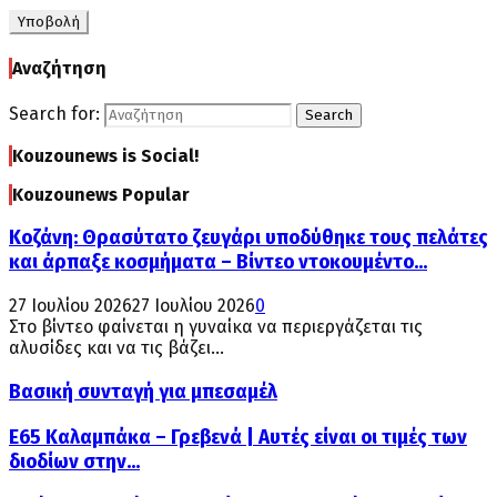
Αναζήτηση
Search for:
Search
Kouzounews is Social!
Kouzounews Popular
Κοζάνη: Θρασύτατο ζευγάρι υποδύθηκε τους πελάτες
και άρπαξε κοσμήματα – Βίντεο ντοκουμέντο...
27 Ιουλίου 2026
27 Ιουλίου 2026
0
Στο βίντεο φαίνεται η γυναίκα να περιεργάζεται τις
αλυσίδες και να τις βάζει...
Βασική συνταγή για μπεσαμέλ
Ε65 Καλαμπάκα – Γρεβενά | Αυτές είναι οι τιμές των
διοδίων στην...