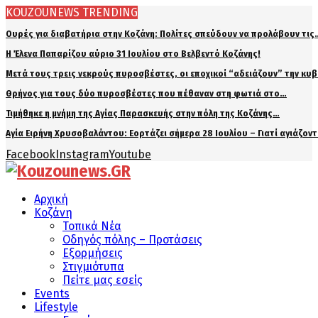
KOUZOUNEWS TRENDING
Ουρές για διαβατήρια στην Κοζάνη: Πολίτες σπεύδουν να προλάβουν τις
Η Έλενα Παπαρίζου αύριο 31 Ιουλίου στο Βελβεντό Κοζάνης!
Μετά τους τρεις νεκρούς πυροσβέστες, οι εποχικοί “αδειάζουν” την κυ
Θρήνος για τους δύο πυροσβέστες που πέθαναν στη φωτιά στο…
Τιμήθηκε η μνήμη της Αγίας Παρασκευής στην πόλη της Κοζάνης…
Αγία Ειρήνη Χρυσοβαλάντου: Εορτάζει σήμερα 28 Ιουλίου – Γιατί αγιάζον
Facebook
Instagram
Youtube
Αρχική
Κοζάνη
Τοπικά Νέα
Οδηγός πόλης – Προτάσεις
Εξορμήσεις
Στιγμιότυπα
Πείτε μας εσείς
Events
Lifestyle