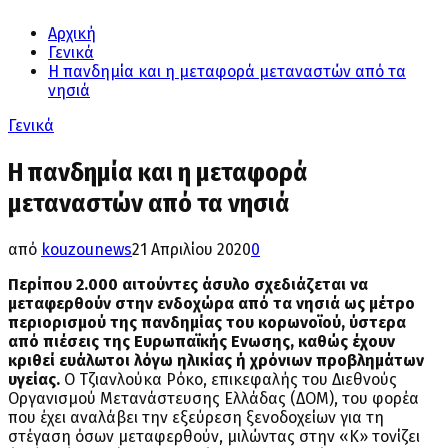
Αρχική
Γενικά
Η πανδημία και η μεταφορά μεταναστών από τα
νησιά
Γενικά
Η πανδημία και η μεταφορά
μεταναστών από τα νησιά
από
kouzounews
21 Απριλίου 2020
0
Περίπου 2.000 αιτούντες άσυλο σχεδιάζεται να
μεταφερθούν στην ενδοχώρα από τα νησιά ως μέτρο
περιορισμού της πανδημίας του κορωνοϊού, ύστερα
από πιέσεις της Ευρωπαϊκής Ενωσης, καθώς έχουν
κριθεί ευάλωτοι λόγω ηλικίας ή χρόνιων προβλημάτων
υγείας.
Ο Τζιανλούκα Ρόκο, επικεφαλής του Διεθνούς
Οργανισμού Μετανάστευσης Ελλάδας (ΔΟΜ), του φορέα
που έχει αναλάβει την εξεύρεση ξενοδοχείων για τη
στέγαση όσων μεταφερθούν, μιλώντας στην «Κ» τονίζει