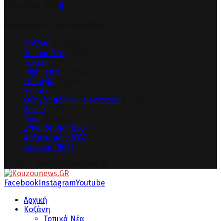
30 Ιουλίου 2026
0
Δημοφιλείς κατηγορίες
Κοζάνη
(14.064)
Τοπικά Νέα
(12.355)
Γενικά
(8.992)
Highlights
(8.674)
Lifestyle
(3.954)
Events
(1.632)
Οδηγός πόλης – Προτάσεις
(1.461)
Ζώδια
(1.312)
Παιδί
(1.130)
Στιγμιότυπα
(858)
Αθλητισμός
(833)
Γυναίκα
(804)
© 2023 - www.kouzounews.gr
Facebook
Instagram
Youtube
Αρχική
Κοζάνη
Τοπικά Νέα