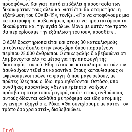
προσφύγων. Και γιατί αυτό επιβάλλει η προστασία των
δικαιωμάτων τους αλλά και γιατί έτσι θα σταματήσει η
εξάπλωση του COVID-19», τονίζει. «Για να αποφύγουμε μια
καταστροφή, οι κυβερνήσεις πρέπει να προστατέψουν τα
δικαιώματα και την υγεία όλων. Μόνο με αυτόν τον τρόπο
θα περιορίσουμε την εξάπλωση του ιού», προσθέτει.
Ο ΔΟΜ δραστηριοποιείται και στους 30 καταυλισμούς
αιτούντων άσυλο στην ενδοχώρα όπου παραμένουν
περίπου 25.000 άνθρωποι. Ο επικεφαλής διαβεβαιώνει ότι
λαμβάνονται όλα τα μέτρα για την αποφυγή της
διασποράς του ιού. Ηδη, τέσσερις καταυλισμοί αιτούντων
άσυλο έχουν τεθεί σε καραντίνα. Στους καταυλισμούς οι
ωφελούμενοι τρώνε τα φαγητά που μαγειρεύουν, με
πρώτες ύλες που οι ίδιοι προμηθεύονται. Ωστόσο, υπό
συνθήκες καραντίνας «δεν επιτρέπεται να έχουν
πρόσβαση στην τοπική αγορά, οπότε στους ανθρώπους
αυτούς δίδονται καλάθια με τρόφιμα και είδη ατομικής
υγιεινής», εξηγεί ο κ. Ρόκο. «Θα συνεχίσουμε με αυτόν τον
τρόπο όσο χρειαστεί», διαβεβαιώνει.
Πηγή