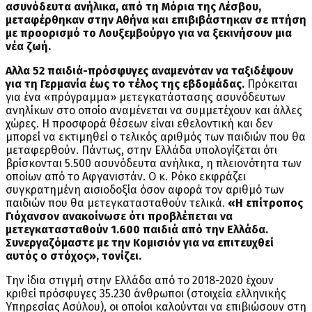
ασυνόδευτα ανήλικα, από τη Μόρια της Λέσβου,
μεταφέρθηκαν στην Αθήνα και επιβιβάστηκαν σε πτήση
με προορισμό το Λουξεμβούργο για να ξεκινήσουν μια
νέα ζωή.
Αλλα 52 παιδιά-πρόσφυγες αναμενόταν να ταξιδέψουν
για τη Γερμανία έως το τέλος της εβδομάδας.
Πρόκειται
για ένα «πρόγραμμα» μετεγκατάστασης ασυνόδευτων
ανηλίκων στο οποίο αναμένεται να συμμετέχουν και άλλες
χώρες. Η προσφορά θέσεων είναι εθελοντική και δεν
μπορεί να εκτιμηθεί ο τελικός αριθμός των παιδιών που θα
μεταφερθούν. Πάντως, στην Ελλάδα υπολογίζεται ότι
βρίσκονται 5.500 ασυνόδευτα ανήλικα, η πλειονότητα των
οποίων από το Αφγανιστάν. Ο κ. Ρόκο εκφράζει
συγκρατημένη αισιοδοξία όσον αφορά τον αριθμό των
παιδιών που θα μετεγκατασταθούν τελικά.
«Η επίτροπος
Γιόχανσον ανακοίνωσε ότι προβλέπεται να
μετεγκατασταθούν 1.600 παιδιά από την Ελλάδα.
Συνεργαζόμαστε με την Κομισιόν για να επιτευχθεί
αυτός ο στόχος», τονίζει.
Την ίδια στιγμή στην Ελλάδα από το 2018-2020 έχουν
κριθεί πρόσφυγες 35.230 άνθρωποι (στοιχεία ελληνικής
Υπηρεσίας Ασύλου), οι οποίοι καλούνται να επιβιώσουν στη