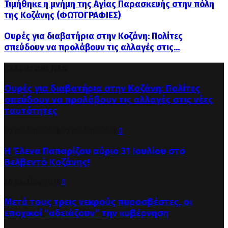
Τιμήθηκε η μνήμη της Αγίας Παρασκευής στην πόλη
της Κοζάνης (ΦΩΤΟΓΡΑΦΙΕΣ)
Ουρές για διαβατήρια στην Κοζάνη: Πολίτες
σπεύδουν να προλάβουν τις αλλαγές στις...
Τελευταία Νέα
Ουρές για διαβατήρια στην Κοζάνη: Πολίτες
σπεύδουν να προλάβουν τις αλλαγές στις νέες
ταυτότητες
30 Ιουλίου 2026
30 Ιουλίου 2026
0
Η Έλενα Παπαρίζου αύριο 31 Ιουλίου στο
Βελβεντό Κοζάνης!
30 Ιουλίου 2026
0
Μετά τους τρεις νεκρούς πυροσβέστες, οι
εποχικοί “αδειάζουν” την κυβέρνηση