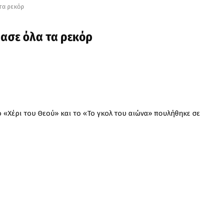
 τα ρεκόρ
πασε όλα τα ρεκόρ
«Χέρι του Θεού» και το «Το γκολ του αιώνα» πουλήθηκε σε