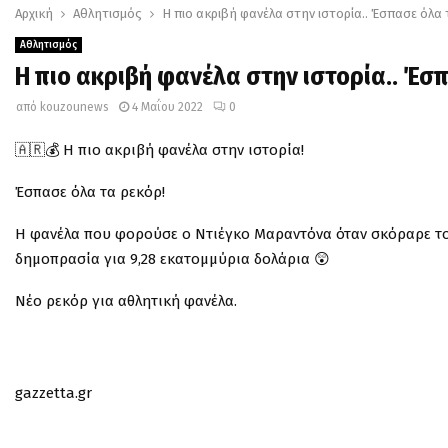
Αρχική
Αθλητισμός
Η πιο ακριβή φανέλα στην ιστορία.. Έσπασε όλα
Αθλητισμός
Η πιο ακριβή φανέλα στην ιστορία.. Έσ
από
kouzounews
4 Μαΐου 2022
0
🇦🇷💰 Η πιο ακριβή φανέλα στην ιστορία!
Έσπασε όλα τα ρεκόρ!
Η φανέλα που φορούσε ο Ντιέγκο Μαραντόνα όταν σκόραρε το 
δημοπρασία για 9,28 εκατομμύρια δολάρια 😲
Νέο ρεκόρ για αθλητική φανέλα.
gazzetta.gr