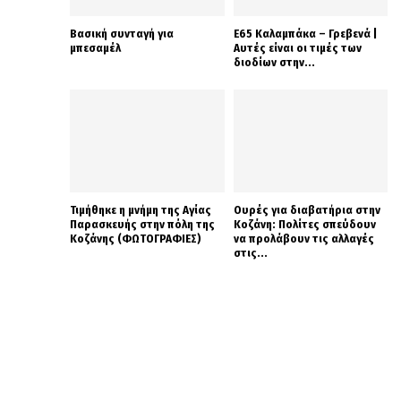
Βασική συνταγή για
Ε65 Καλαμπάκα – Γρεβενά |
μπεσαμέλ
Αυτές είναι οι τιμές των
διοδίων στην...
Τιμήθηκε η μνήμη της Αγίας
Ουρές για διαβατήρια στην
Παρασκευής στην πόλη της
Κοζάνη: Πολίτες σπεύδουν
Κοζάνης (ΦΩΤΟΓΡΑΦΙΕΣ)
να προλάβουν τις αλλαγές
στις...