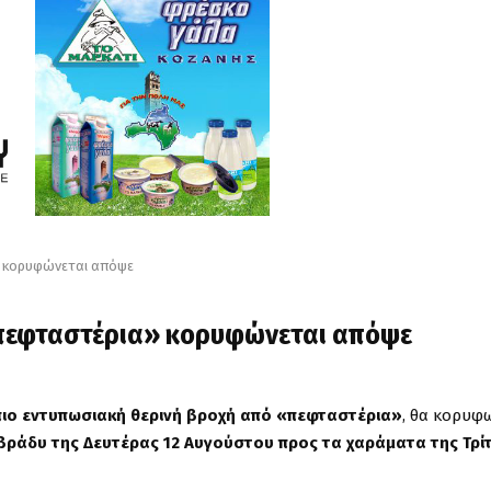
» κορυφώνεται απόψε
«πεφταστέρια» κορυφώνεται απόψε
πιο εντυπωσιακή θερινή βροχή από «πεφταστέρια»
, θα κορυφ
βράδυ της Δευτέρας 12 Αυγούστου προς τα χαράματα της Τρί