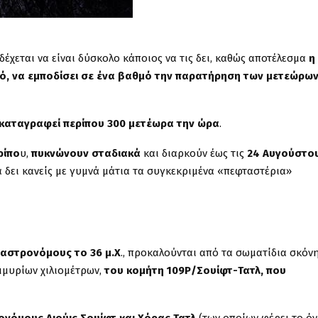
νδέχεται να είναι δύσκολο κάποιος να τις δει, καθώς αποτέλεσμα
η
νό, να εμποδίσει σε ένα βαθμό την παρατήρηση των μετεώρω
ν καταγραφεί περίπου 300 μετέωρα την ώρα
.
ρίπο
υ,
πυκνώνουν σταδιακά
και διαρκούν έως τις
24 Αυγούστο
α δει κανείς με γυμνά μάτια τα συγκεκριμένα «πεφταστέρια»
 αστρονόμους το 36 μ.Χ
., προκαλούνται από τα σωματίδια σκόν
μμυρίων χιλιομέτρων,
του κομήτη 109Ρ/Σουίφτ-Τατλ, που