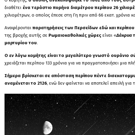
Ο κομήτης,
ο οποίος ανακαλύφθηκε το 1862 από τους αστρο
διαθέτει
ένα τεράστιο πυρήνα διαμέτρου περίπου 26 χιλιομ
χιλιομέτρων, ο οποίος έπεσε στη Γη πριν από 66 εκατ. χρόνια 
Αναφέρονται
παρατηρήσεις των Περσείδων εδώ και περίπου
της βροχής αυτής σε
Ρωμαιοκαθολικές χώρες
είναι «
Δάκρυα τ
μαρτυρίου του
.
Ο εν λόγω κομήτης είναι το μεγαλύτερο γνωστό ουράνιο σ
χρειάζεται περίπου 133 χρόνια για να πραγματοποιήσει μια π
Σήμερα βρίσκεται σε απόσταση περίπου πέντε δισεκατομμυ
αναμένεται το 2126
, ενώ δεν φαίνεται να αποτελεί απειλή για