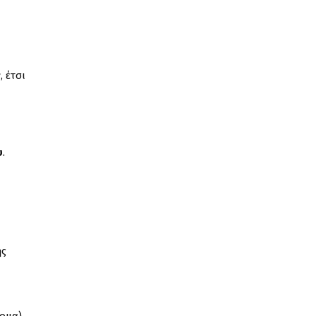
ν
, έτσι
υ
.
ης