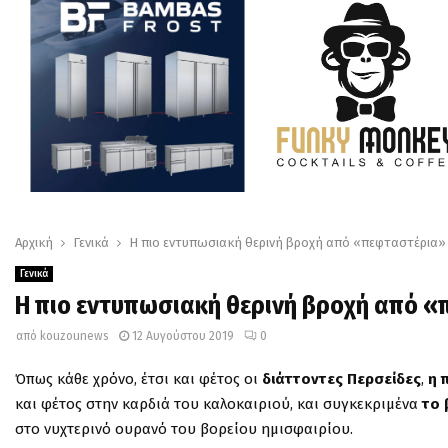
Αρχική
Γενικά
Η πιο εντυπωσιακή θερινή βροχή από «πεφταστέρια
Γενικά
Η πιο εντυπωσιακή θερινή βροχή από 
από
kouzounews
12 Αυγούστου 2019
0
Όπως κάθε χρόνο, έτσι και φέτος οι
διάττοντες Περσείδες
,
η 
και φέτος στην καρδιά του καλοκαιριού, και συγκεκριμένα
το 
στο νυχτερινό ουρανό του βορείου ημισφαιρίου.