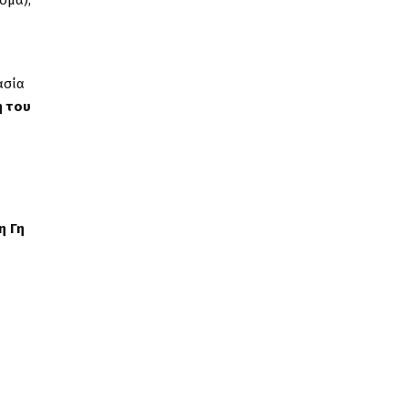
ομα),
ασία
η του
η Γη