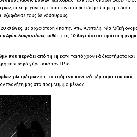
νόμους Λιούις Σουίφτ και Χόρας Τατλ
(των οποίων φέρει το όν
έτρων
, πολύ μεγαλύτερο από τον αστεροειδή με διάμετρο δέκα
και εξαφάνισε τους δεινόσαυρους.
 20 αιώνες
, με αρχαιότερη από την Άπω Ανατολή. Μία λαϊκή ονομ
ου Αγίου Λαυρεντίου
», καθώς στις
10 Αυγούστου τιμάται η μνήμ
ώμα που περνάει από τη Γη
κατά τακτά χρονικά διαστήματα και
λήρη περιφορά γύρω από τον Ήλιο.
ρίων χιλιομέτρων
και
το επόμενο κοντινό πέρασμα του από τ
 τον πλανήτη μας στο προβλέψιμο μέλλον.