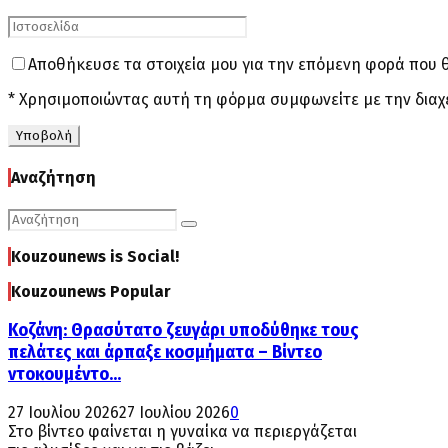
Αποθήκευσε τα στοιχεία μου για την επόμενη φορά που 
* Χρησιμοποιώντας αυτή τη φόρμα συμφωνείτε με την διαχ
Αναζήτηση
Search
Search
for:
Kouzounews is Social!
Kouzounews Popular
Κοζάνη: Θρασύτατο ζευγάρι υποδύθηκε τους
πελάτες και άρπαξε κοσμήματα – Βίντεο
ντοκουμέντο...
27 Ιουλίου 2026
27 Ιουλίου 2026
0
Στο βίντεο φαίνεται η γυναίκα να περιεργάζεται