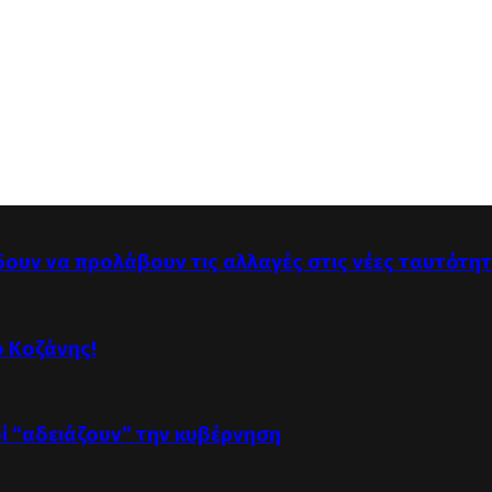
δουν να προλάβουν τις αλλαγές στις νέες ταυτότη
ό Κοζάνης!
οί “αδειάζουν” την κυβέρνηση