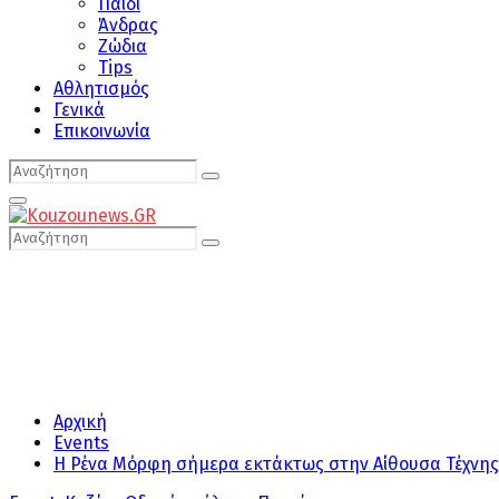
Παιδί
Άνδρας
Ζώδια
Tips
Αθλητισμός
Γενικά
Επικοινωνία
Search
Search
for:
Primary
Menu
Search
Search
for:
Αρχική
Events
Η Ρένα Μόρφη σήμερα εκτάκτως στην Αίθουσα Τέχνης