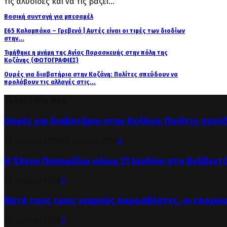
τις αλυσίδες και να τις βάζει...
Βασική συνταγή για μπεσαμέλ
Ε65 Καλαμπάκα – Γρεβενά | Αυτές είναι οι τιμές των διοδίων
στην...
Τιμήθηκε η μνήμη της Αγίας Παρασκευής στην πόλη της
Κοζάνης (ΦΩΤΟΓΡΑΦΙΕΣ)
Ουρές για διαβατήρια στην Κοζάνη: Πολίτες σπεύδουν να
προλάβουν τις αλλαγές στις...
Τελευταία Νέα
Ουρές για διαβατήρια στην Κοζάνη: Πολίτες σπεύ
30 Ιουλίου 2026
30 Ιουλίου 2026
0
Η Έλενα Παπαρίζου αύριο 31 Ιουλίου στο Βελβεντ
30 Ιουλίου 2026
0
Μετά τους τρεις νεκρούς πυροσβέστες, οι εποχικ
30 Ιουλίου 2026
0