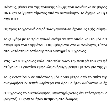
Πάντως, βάσει και της ποινικής δίωξης που ασκήθηκε σε βάρος τ
DNA και δείγματα αίματος από το αυτοκίνητο. Το όχημα και η
από ΚΤΕΟ.
Ως προς το χρονική σειρά των γεγονότων, έχουν ως εξής, σύμφων
Το ζευγάρι με τα τρία παιδιά-ανάμεσα στα οποία και το μόλις 
απόγευμα του Σαββάτου. Επιβιβάζονται στο αυτοκίνητο, τύπο
στο κατάστημα εστίασης που διατηρεί ο 30χρονος.
Στις 5.42 ο 30χρονος καλεί στο τηλέφωνο την πεθερά του και φέ
ατύχημα. Η γυναίκα εμφανώς ανήσυχη φεύγει με τον γιο της για
Τους εντοπίζουν σε απόσταση μόλις 500 μέτρα από το σπίτι της
αναχωρήσει 22 λεπτά νωρίτερα και άρα θα ήταν αδύνατον να έχο
Ο 30χρονος το δικαιολόγησε, υποστηρίζοντας ότι επέστρεφαν σ
φαγητό). Η κοπέλα ήταν πεσμένη στο έδαφος.