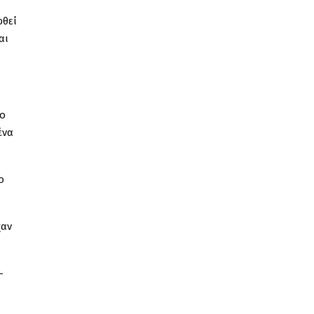
φθεί
αι
το
ένα
ο
χαν
–