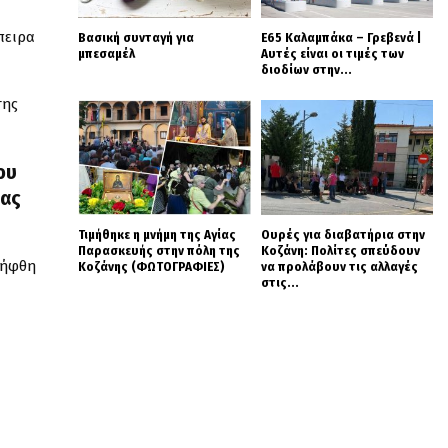
πειρα
Βασική συνταγή για
Ε65 Καλαμπάκα – Γρεβενά |
μπεσαμέλ
Αυτές είναι οι τιμές των
διοδίων στην...
της
ου
τας
Τιμήθηκε η μνήμη της Αγίας
Ουρές για διαβατήρια στην
Παρασκευής στην πόλη της
Κοζάνη: Πολίτες σπεύδουν
λήφθη
Κοζάνης (ΦΩΤΟΓΡΑΦΙΕΣ)
να προλάβουν τις αλλαγές
στις...