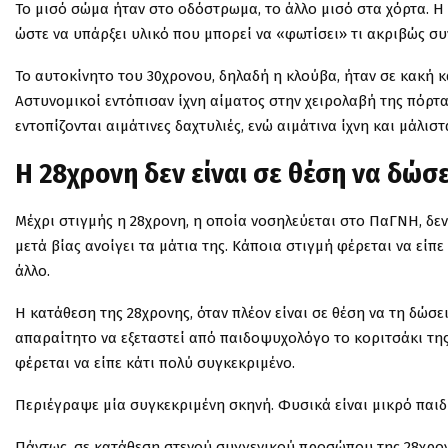
Το μισό σώμα ήταν στο οδόστρωμα, το άλλο μισό στα χόρτα. Η 
ώστε να υπάρξει υλικό που μπορεί να «φωτίσει» τι ακριβώς συ
Το αυτοκίνητο του 30χρονου, δηλαδή η κλούβα, ήταν σε κακή κ
Αστυνομικοί εντόπισαν ίχνη αίματος στην χειρολαβή της πόρτ
εντοπίζονται αιμάτινες δαχτυλιές, ενώ αιμάτινα ίχνη και μάλι
Η 28χρονη δεν είναι σε θέση να δώσ
Μέχρι στιγμής η 28χρονη, η οποία νοσηλεύεται στο ΠαΓΝΗ, δεν 
μετά βίας ανοίγει τα μάτια της. Κάποια στιγμή φέρεται να είπε
άλλο.
Η κατάθεση της 28χρονης, όταν πλέον είναι σε θέση να τη δώσε
απαραίτητο να εξεταστεί από παιδοψυχολόγο το κοριτσάκι της
φέρεται να είπε κάτι πολύ συγκεκριμένο.
Περιέγραψε μία συγκεκριμένη σκηνή. Φυσικά είναι μικρό παιδί
Πάντως, σε κατάθεση στενού συγγενικού προσώπου της 28χρον