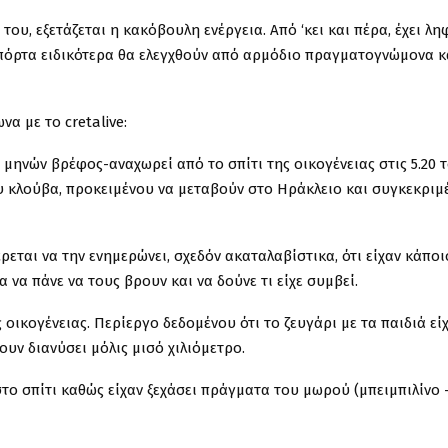
ου, εξετάζεται η κακόβουλη ενέργεια. Από ‘κει και πέρα, έχει λη
 πόρτα ειδικότερα θα ελεγχθούν από αρμόδιο πραγματογνώμονα κ
α με το cretalive:
3 μηνών βρέφος-αναχωρεί από το σπίτι της οικογένειας στις 5.20 
υ κλούβα, προκειμένου να μεταβούν στο Ηράκλειο και συγκεκριμ
ρεται να την ενημερώνει, σχεδόν ακαταλαβίστικα, ότι είχαν κάποι
 να πάνε να τους βρουν και να δούνε τι είχε συμβεί.
 οικογένειας. Περίεργο δεδομένου ότι το ζευγάρι με τα παιδιά εί
υν διανύσει μόλις μισό χιλιόμετρο.
το σπίτι καθώς είχαν ξεχάσει πράγματα του μωρού (μπειμπιλίνο 