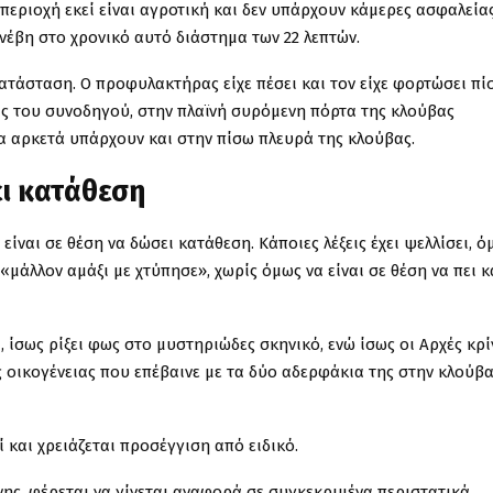
περιοχή εκεί είναι αγροτική και δεν υπάρχουν κάμερες ασφαλεία
νέβη στο χρονικό αυτό διάστημα των 22 λεπτών.
ατάσταση. Ο προφυλακτήρας είχε πέσει και τον είχε φορτώσει πί
ας του συνοδηγού, στην πλαϊνή συρόμενη πόρτα της κλούβας
στα αρκετά υπάρχουν και στην πίσω πλευρά της κλούβας.
ει κατάθεση
είναι σε θέση να δώσει κατάθεση. Κάποιες λέξεις έχει ψελλίσει, ό
 «μάλλον αμάξι με χτύπησε», χωρίς όμως να είναι σε θέση να πει κ
ι, ίσως ρίξει φως στο μυστηριώδες σκηνικό, ενώ ίσως οι Αρχές κρ
 οικογένειας που επέβαινε με τα δύο αδερφάκια της στην κλούβα
 και χρειάζεται προσέγγιση από ειδικό.
ης, φέρεται να γίνεται αναφορά σε συγκεκριμένα περιστατικά