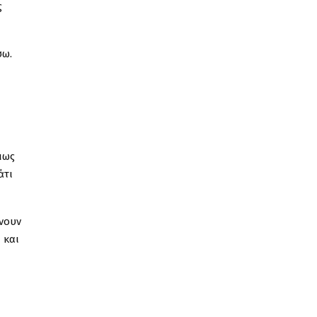
ς
σω.
μως
άτι
ίνουν
 και