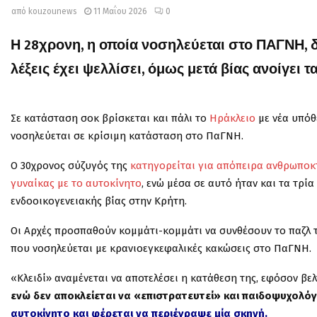
από
kouzounews
11 Μαΐου 2026
0
Η 28χρονη, η οποία νοσηλεύεται στο ΠΑΓΝΗ, δ
λέξεις έχει ψελλίσει, όμως μετά βίας ανοίγει τ
Σε κατάσταση σοκ βρίσκεται και πάλι το
Ηράκλειο
με νέα υπόθ
νοσηλεύεται σε κρίσιμη κατάσταση στο ΠαΓΝΗ.
Ο 30χρονος σύζυγός της
κατηγορείται για απόπειρα ανθρωποκτ
γυναίκας με το αυτοκίνητο
, ενώ μέσα σε αυτό ήταν και τα τρί
ενδοοικογενειακής βίας στην Κρήτη.
Οι Αρχές προσπαθούν κομμάτι-κομμάτι να συνθέσουν το παζλ
που νοσηλεύεται με κρανιοεγκεφαλικές κακώσεις στο ΠαΓΝΗ.
«Κλειδί» αναμένεται να αποτελέσει η κατάθεση της, εφόσον βελ
ενώ δεν αποκλείεται να «επιστρατευτεί» και παιδοψυχολόγ
αυτοκίνητο και φέρεται να περιέγραψε μία σκηνή.