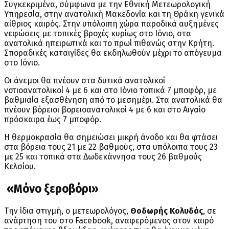
Συγκεκριμένα, σύμφωνα με την Εθνική Μετεωρολογική
Υπηρεσία, στην ανατολική Μακεδονία και τη Θράκη γενικά
αίθριος καιρός. Στην υπόλοιπη χώρα παροδικά αυξημένες
νεφώσεις με τοπικές βροχές κυρίως στο Ιόνιο, στα
ανατολικά ηπειρωτικά και το πρωί πιθανώς στην Κρήτη.
Σποραδικές καταιγίδες θα εκδηλωθούν μέχρι το απόγευμα
στο Ιόνιο.
Οι άνεμοι θα πνέουν στα δυτικά ανατολικοί
νοτιοανατολικοί 4 με 6 και στο Ιόνιο τοπικά 7 μποφόρ, με
βαθμιαία εξασθένηση από το μεσημέρι. Στα ανατολικά θα
πνέουν βόρειοι βορειοανατολικοί 4 με 6 και στο Αιγαίο
πρόσκαιρα έως 7 μποφόρ.
Η θερμοκρασία θα σημειώσει μικρή άνοδο και θα φτάσει
στα βόρεια τους 21 με 22 βαθμούς, στα υπόλοιπα τους 23
με 25 και τοπικά στα Δωδεκάννησα τους 26 βαθμούς
Κελσίου.
«Μόνο ξεροβόρι»
Την ίδια στιγμή, ο μετεωρολόγος,
Θοδωρής Κολυδάς
, σε
ανάρτηση του στο Facebook, αναφερόμενος στον καιρό