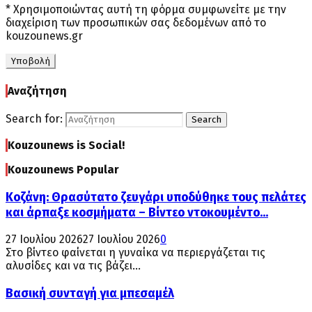
* Χρησιμοποιώντας αυτή τη φόρμα συμφωνείτε με την
διαχείριση των προσωπικών σας δεδομένων από το
kouzounews.gr
Αναζήτηση
Search for:
Search
Kouzounews is Social!
Kouzounews Popular
Κοζάνη: Θρασύτατο ζευγάρι υποδύθηκε τους πελάτες
και άρπαξε κοσμήματα – Βίντεο ντοκουμέντο...
27 Ιουλίου 2026
27 Ιουλίου 2026
0
Στο βίντεο φαίνεται η γυναίκα να περιεργάζεται τις
αλυσίδες και να τις βάζει...
Βασική συνταγή για μπεσαμέλ