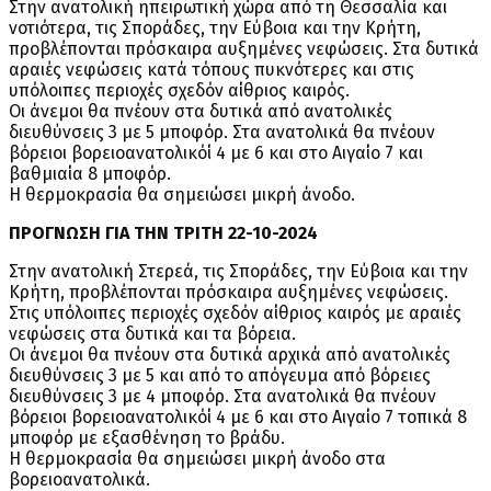
Στην ανατολική ηπειρωτική χώρα από τη Θεσσαλία και
νοτιότερα, τις Σποράδες, την Εύβοια και την Κρήτη,
προβλέπονται πρόσκαιρα αυξημένες νεφώσεις. Στα δυτικά
αραιές νεφώσεις κατά τόπους πυκνότερες και στις
υπόλοιπες περιοχές σχεδόν αίθριος καιρός.
Οι άνεμοι θα πνέουν στα δυτικά από ανατολικές
διευθύνσεις 3 με 5 μποφόρ. Στα ανατολικά θα πνέουν
βόρειοι βορειοανατολικόί 4 με 6 και στο Αιγαίο 7 και
βαθμιαία 8 μποφόρ.
Η θερμοκρασία θα σημειώσει μικρή άνοδο.
ΠΡΟΓΝΩΣΗ ΓΙΑ ΤΗΝ ΤΡΙΤΗ 22-10-2024
Στην ανατολική Στερεά, τις Σποράδες, την Εύβοια και την
Κρήτη, προβλέπονται πρόσκαιρα αυξημένες νεφώσεις.
Στις υπόλοιπες περιοχές σχεδόν αίθριος καιρός με αραιές
νεφώσεις στα δυτικά και τα βόρεια.
Οι άνεμοι θα πνέουν στα δυτικά αρχικά από ανατολικές
διευθύνσεις 3 με 5 και από το απόγευμα από βόρειες
διευθύνσεις 3 με 4 μποφόρ. Στα ανατολικά θα πνέουν
βόρειοι βορειοανατολικόί 4 με 6 και στο Αιγαίο 7 τοπικά 8
μποφόρ με εξασθένηση το βράδυ.
Η θερμοκρασία θα σημειώσει μικρή άνοδο στα
βορειοανατολικά.