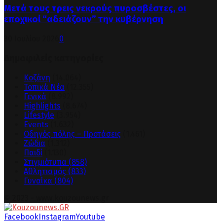
Μετά τους τρεις νεκρούς πυροσβέστες, οι
εποχικοί “αδειάζουν” την κυβέρνηση
30 Ιουλίου 2026
0
Δημοφιλείς κατηγορίες
Κοζάνη
(14.064)
Τοπικά Νέα
(12.355)
Γενικά
(8.992)
Highlights
(8.674)
Lifestyle
(3.954)
Events
(1.632)
Οδηγός πόλης – Προτάσεις
(1.461)
Ζώδια
(1.312)
Παιδί
(1.130)
Στιγμιότυπα
(858)
Αθλητισμός
(833)
Γυναίκα
(804)
© 2023 - www.kouzounews.gr
Facebook
Instagram
Youtube