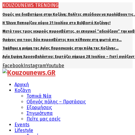
KOUZOUNEWS TRENDING
Ουρές για διαβατήρια στην Κοζάνη: Πολίτες σπεύδουν να προλάβουν τις
Η Έλενα Παπαρίζου αύριο 31 Ιουλίου στο Βελβεντό Κοζάνης!
Μετά τους τρεις νεκρούς πυροσβέστες, οι εποχικοί “αδειάζουν” την κυ
Θρήνος για τους δύο πυροσβέστες που πέθαναν στη φωτιά στο…
Τιμήθηκε η μνήμη της Αγίας Παρασκευής στην πόλη της Κοζάνης…
Αγία Ειρήνη Χρυσοβαλάντου: Εορτάζει σήμερα 28 Ιουλίου – Γιατί αγιάζον
Facebook
Instagram
Youtube
Αρχική
Κοζάνη
Τοπικά Νέα
Οδηγός πόλης – Προτάσεις
Εξορμήσεις
Στιγμιότυπα
Πείτε μας εσείς
Events
Lifestyle