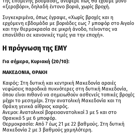
της επόμενης βδομάδας, ανέφερε πως θα έχουμε μόνο
«ξεροβόρι», δηλαδή έντονο βοριά, χωρίς βροχή.
Συγκεκριμένα, όπως έγραψε, «Χωρίς βροχές και η
ερχόμενη εβδομάδα με βοριάδες εως 7 μποφόρ στο Αιγαίο
και την θερμοκρασία σε μικρή άνοδο, τείνοντας να
επανέλθει σε κανονικές τιμές για την εποχή».
Η πρόγνωση της ΕΜΥ
Για σήμερα, Κυριακή (20/10):
ΜΑΚΕΔΟΝΙΑ, ΘΡΑΚΗ
Καιρός: Στη δυτική και κεντρική Μακεδονία αραιές
νεφώσεις παροδικά πυκνότερες στη δυτική Μακεδονία,
όπου είναι πιθανό να σημειωθούν ασθενείς τοπικές βροχές
μέχρι το μεσημέρι. Στην ανατολική Μακεδονία και τη
Θράκη γενικά αίθριος καιρός.
Ανεμοι: Ανατολικοί βορειοανατολικοί 3 με 5 και στο
Θρακικό 5 με 6 μποφόρ.
Θερμοκρασία: Από 7 έως 21 με 22 βαθμούς. Στη δυτική
Μακεδονία 2 με 3 βαθμούς χαμηλότερη.