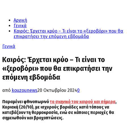
Αρχική
Γενικά
Καιρός: Έρχεται κρύο – Τι είναι το «ξεροβόρι» που θα
επικρατήσει την επόμενη εβδομάδα
Γενικά
Καιρός: Έρχεται κρύο – Τι είναι το
«ξεροβόρι» που θα επικρατήσει την
επόμενη εβδομάδα
από
kouzounews
20 Οκτωβρίου 2024
0
Παραμένει φθινοπωρινό
το σκηνικό του καιρού και σήμερα
,
Κυριακή (20/10), με ισχυρούς βοριάδες κατά τόπους να
κατεβάζουν τη θερμοκρασία, ενώ σε κάποιες περιοχές θα
σημειωθούν και βροχοπτώσεις.