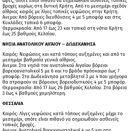
ώρες, οπότε είναι πιθανό να σημειωθούν ασθενείς τοπικές
βροχές κυρίως στη δυτική Κρήτη. Από το μεσημέρι σχεδόν
αίθριος καιρός με λίγες τοπικές νεφώσεις στην Κρήτη.
Ανεμοι: Από βόρειες διευθύνσεις 4 με 5 μποφόρ και στις
Κυκλάδες τοπικά 6 μποφόρ.
Θερμοκρασία: Από 17 έως 23 και τοπικά στη νότια Κρήτη
έως 25 βαθμούς Κελσίου.
ΝΗΣΙΑ ΑΝΑΤΟΛΙΚΟΥ ΑΙΓΑΙΟΥ – ΔΩΔΕΚΑΝΗΣΑ
Καιρός: Νεφώσεις και κατά τόπους αυξημένες και από το
μεσημέρι βαθμιαία γενικά αίθριος.
Ανεμοι: Στα νησιά του ανατολικού Αιγαίου βόρειοι
βορειοανατολικοί 5 με 6 και το βράδυ πρόσκαιρα έως 7
μποφόρ. Στα Δωδεκάνησα μεταβλητοί 3 με 4 που γρήγορα
θα στραφούν σε βόρειους βορειοδυτικούς 4 με 5 μποφόρ.
Θερμοκρασία: Από 17 έως 26 βαθμούς Κελσίου. Στα βόρεια
3 έως 4 βαθμούς χαμηλότερη.
ΘΕΣΣΑΛΙΑ
Καιρός: Λίγες νεφώσεις κατά τόπους αυξημένες μέχρι το
μεσημέρι, οπότε είναι πιθανό να σημειωθούν ασθενείς
τοπικές βροχές.
Ανεμοι: Ανατολικοί βορειοανατολικοί 4 με 5 και στις