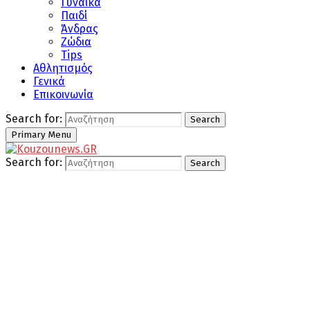
Γυναίκα
Παιδί
Άνδρας
Ζώδια
Tips
Αθλητισμός
Γενικά
Επικοινωνία
Search for:
Search
Primary Menu
Search for:
Search