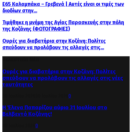
Ε65 Καλαμπάκα – Γρεβενά | Αυτές είναι οι τιμές των
διοδίων στην...
Τιμήθηκε η μνήμη της Αγίας Παρασκευής στην πόλη
της Κοζάνης (ΦΩΤΟΓΡΑΦΙΕΣ)
Ουρές για διαβατήρια στην Κοζάνη: Πολίτες
σπεύδουν να προλάβουν τις αλλαγές στις...
Τελευταία Νέα
Ουρές για διαβατήρια στην Κοζάνη: Πολίτες
σπεύδουν να προλάβουν τις αλλαγές στις νέες
ταυτότητες
30 Ιουλίου 2026
30 Ιουλίου 2026
0
Η Έλενα Παπαρίζου αύριο 31 Ιουλίου στο
Βελβεντό Κοζάνης!
30 Ιουλίου 2026
0