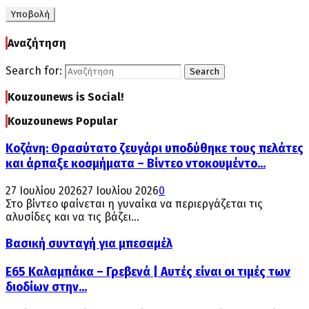
Αναζήτηση
Search for:
Search
Kouzounews is Social!
Kouzounews Popular
Κοζάνη: Θρασύτατο ζευγάρι υποδύθηκε τους πελάτες
και άρπαξε κοσμήματα – Βίντεο ντοκουμέντο...
27 Ιουλίου 2026
27 Ιουλίου 2026
0
Στο βίντεο φαίνεται η γυναίκα να περιεργάζεται τις
αλυσίδες και να τις βάζει...
Βασική συνταγή για μπεσαμέλ
Ε65 Καλαμπάκα – Γρεβενά | Αυτές είναι οι τιμές των
διοδίων στην...