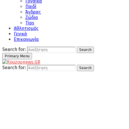
Γυναίκα
Παιδί
Άνδρας
Ζώδια
Tips
Αθλητισμός
Γενικά
Επικοινωνία
Search for:
Search
Primary Menu
Search for:
Search