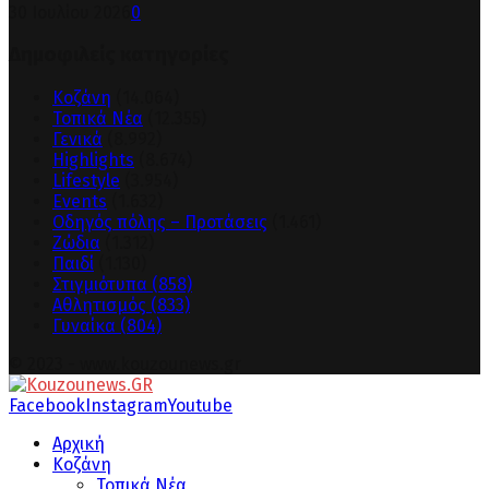
30 Ιουλίου 2026
0
Δημοφιλείς κατηγορίες
Κοζάνη
(14.064)
Τοπικά Νέα
(12.355)
Γενικά
(8.992)
Highlights
(8.674)
Lifestyle
(3.954)
Events
(1.632)
Οδηγός πόλης – Προτάσεις
(1.461)
Ζώδια
(1.312)
Παιδί
(1.130)
Στιγμιότυπα
(858)
Αθλητισμός
(833)
Γυναίκα
(804)
© 2023 - www.kouzounews.gr
Facebook
Instagram
Youtube
Αρχική
Κοζάνη
Τοπικά Νέα