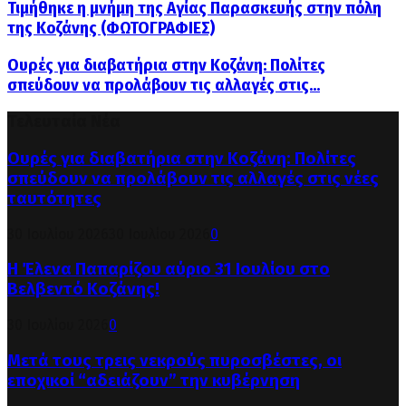
Τιμήθηκε η μνήμη της Αγίας Παρασκευής στην πόλη
της Κοζάνης (ΦΩΤΟΓΡΑΦΙΕΣ)
Ουρές για διαβατήρια στην Κοζάνη: Πολίτες
σπεύδουν να προλάβουν τις αλλαγές στις...
Τελευταία Νέα
Ουρές για διαβατήρια στην Κοζάνη: Πολίτες
σπεύδουν να προλάβουν τις αλλαγές στις νέες
ταυτότητες
30 Ιουλίου 2026
30 Ιουλίου 2026
0
Η Έλενα Παπαρίζου αύριο 31 Ιουλίου στο
Βελβεντό Κοζάνης!
30 Ιουλίου 2026
0
Μετά τους τρεις νεκρούς πυροσβέστες, οι
εποχικοί “αδειάζουν” την κυβέρνηση