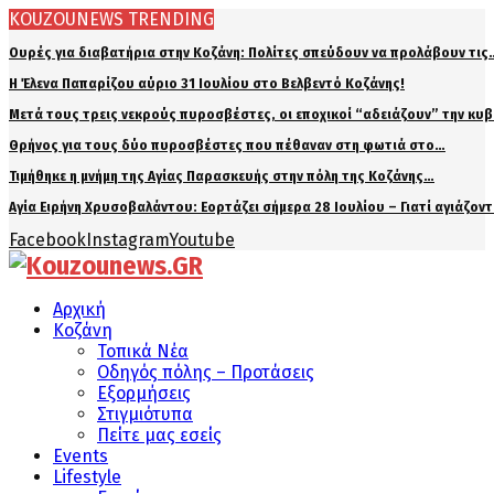
KOUZOUNEWS TRENDING
Ουρές για διαβατήρια στην Κοζάνη: Πολίτες σπεύδουν να προλάβουν τις
Η Έλενα Παπαρίζου αύριο 31 Ιουλίου στο Βελβεντό Κοζάνης!
Μετά τους τρεις νεκρούς πυροσβέστες, οι εποχικοί “αδειάζουν” την κυ
Θρήνος για τους δύο πυροσβέστες που πέθαναν στη φωτιά στο…
Τιμήθηκε η μνήμη της Αγίας Παρασκευής στην πόλη της Κοζάνης…
Αγία Ειρήνη Χρυσοβαλάντου: Εορτάζει σήμερα 28 Ιουλίου – Γιατί αγιάζον
Facebook
Instagram
Youtube
Αρχική
Κοζάνη
Τοπικά Νέα
Οδηγός πόλης – Προτάσεις
Εξορμήσεις
Στιγμιότυπα
Πείτε μας εσείς
Events
Lifestyle