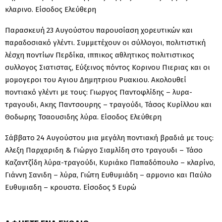
κλαρινο. Είσοδος Ελεύθερη
Παρασκευή 23 Αυγούστου παρουσίαση χορευτικών και
παραδοσιακό γλέντι. Συμμετέχουν οι σύλλογοι, πολιτιστική
λέσχη ποντίων Περδίκα, ιππικος αθλητικος πολιτιστικος
συλλογος Σιατιστας, Εύξεινος πόντος Κορινου Πιεριας και οι
μομογεροι του Αγιου Δημητριου Ρυακιου. Ακολουθεί
ποντιακό γλέντι με τους: Γιωργος Παντοφλίδης – λυρα-
τραγουδι, Ακης Παντσουρης – τραγούδι, Τάσος Κυρίλλου και
Θοδωρης Τσαουσιδης λύρα. Είσοδος Ελεύθερη
Σάββατο 24 Αυγούστου μια μεγάλη ποντιακή βραδιά με τους:
Αλεξη Παρχαριδη & Γιώργο Σιαμλίδη στο τραγουδι – Τάσο
Καζαντζίδη λύρα-τραγούδι, Κυριάκο Παπαδόπουλο – κλαρίνο,
Γιάννη Σανιδη – λύρα, Γιώτη Ευθυμιάδη – αρμονιο και Παύλο
Ευθυμιαδη – κρουστα. Είσοδος 5 Ευρώ