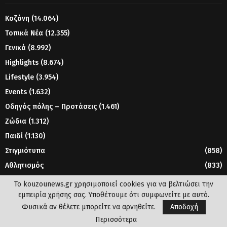
Κοζάνη
(14.064)
Τοπικά Νέα
(12.355)
Γενικά
(8.992)
Highlights
(8.674)
Lifestyle
(3.954)
Events
(1.632)
Οδηγός πόλης – Προτάσεις
(1.461)
Ζώδια
(1.312)
Παιδί
(1.130)
Στιγμιότυπα
(858)
Αθλητισμός
(833)
Γυναίκα
(804)
Το kouzounews.gr χρησιμοποιεί cookies για να βελτιώσει την
εμπειρία χρήσης σας. Υποθέτουμε ότι συμφωνείτε με αυτό.
Φυσικά αν θέλετε μπορείτε να αρνηθείτε.
Αποδοχή
© 2023 - www.kouzounews.gr
Περισσότερα