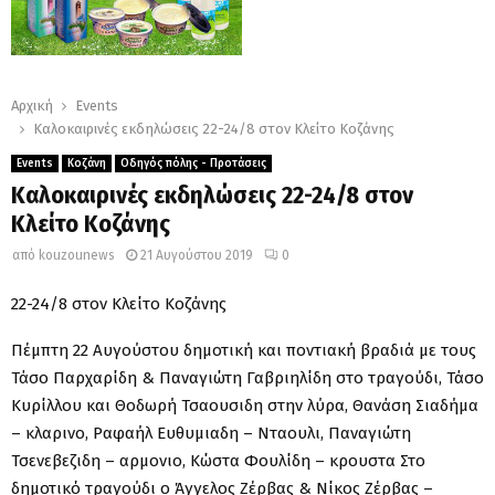
Αρχική
Events
Καλοκαιρινές εκδηλώσεις 22-24/8 στον Κλείτο Κοζάνης
Events
Κοζάνη
Οδηγός πόλης - Προτάσεις
Καλοκαιρινές εκδηλώσεις 22-24/8 στον
Κλείτο Κοζάνης
από
kouzounews
21 Αυγούστου 2019
0
22-24/8 στον Κλείτο Κοζάνης
Πέμπτη 22 Αυγούστου δημοτική και ποντιακή βραδιά με τους
Τάσο Παρχαρίδη & Παναγιώτη Γαβριηλίδη στο τραγούδι, Τάσο
Κυρίλλου και Θοδωρή Τσαουσιδη στην λύρα, Θανάση Σιαδήμα
– κλαρινο, Ραφαήλ Ευθυμιαδη – Νταουλι, Παναγιώτη
Τσενεβεζιδη – αρμονιο, Κώστα Φουλίδη – κρουστα Στο
δημοτικό τραγούδι ο Άγγελος Ζέρβας & Νίκος Ζέρβας –