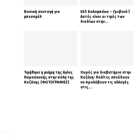
Βασική συνταγή για
Ε65 Καλαμπάκα – Γρεβενά |
μπεσαμέλ
Αυτές είναι οι τιμές των
διοδίων στην...
Τιμήθηκε η μνήμη της Αγίας
Ουρές για διαβατήρια στην
Παρασκευής στην πόλη της
Κοζάνη: Πολίτες σπεύδουν
Κοζάνης (ΦΩΤΟΓΡΑΦΙΕΣ)
να προλάβουν τις αλλαγές
στις...