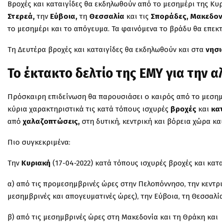
Βροχές και καταιγίδες θα εκδηλωθούν από το μεσημέρι της Κυ
Στερεά,
την
Εύβοια,
τη
Θεσσαλία
και τις
Σποράδες, Μακεδον
το μεσημέρι και το απόγευμα. Τα φαινόμενα το βράδυ θα επεκ
Τη Δευτέρα βροχές και καταιγίδες θα εκδηλωθούν και στα
νησι
Το έκτακτο δελτίο της ΕΜΥ για την 
Πρόσκαιρη επιδείνωση θα παρουσιάσει ο καιρός από το μεσημέρ
κύρια χαρακτηριστικά τις κατά τόπους ισχυρές
βροχές
και
κα
από
χαλαζοπτώσεις,
στη δυτική, κεντρική και βόρεια χώρα κα
Πιο συγκεκριμένα:
Την
Κυριακή
(17-04-2022) κατά τόπους ισχυρές βροχές και κατ
α) από τις προμεσημβρινές ώρες στην Πελοπόννησο, την κεντρι
μεσημβρινές και απογευματινές ώρες), την Εύβοια, τη Θεσσαλί
β) από τις μεσημβρινές ώρες στη Μακεδονία και τη Θράκη και