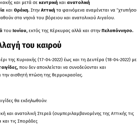
ριακής και μετά σε
κεντρική
και
ανατολική
ία
και
Θράκη.
Στην
Αττική
τα φαινόμενα αναμένεται να “χτυπήσο
ταθούν στα νησιά του βόρειου και ανατολικού Αιγαίου.
ά
του
Ιονίου,
εκτός της Κέρκυρας αλλά και στην
Πελοπόννησο.
αλλαγή του καιρού
ι της Κυριακής (17-04-2022) έως και τη Δευτέρα (18-04-2022) με
ταιγίδες,
που δεν αποκλείεται να συνοδεύονται και
ι την αισθητή πτώση της θερμοκρασίας.
αιγίδες θα εκδηλωθούν:
κή και ανατολική Στερεά (συμπεριλαμβανομένης της Αττικής τις
α και τις Σποράδες