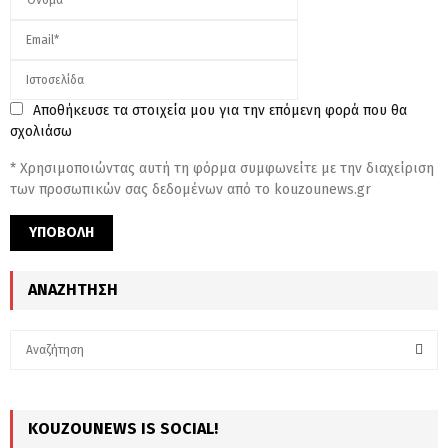
Αποθήκευσε τα στοιχεία μου για την επόμενη φορά που θα
σχολιάσω
* Χρησιμοποιώντας αυτή τη φόρμα συμφωνείτε με την διαχείριση
των προσωπικών σας δεδομένων από το kouzounews.gr
ΑΝΑΖΉΤΗΣΗ
S
e
a
S
r
c
KOUZOUNEWS IS SOCIAL!
E
h