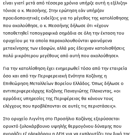
είναι γιατί μετά από τέσσερα χρόνια υπήρξε αυτή η εξέλιξη»
τόνισε ο κ. Μεσσήνης. Στην ερώτηση εάν υπήρξαν
προειδοποιητικές ενδείξεις για το μέγεθος της κατολίσθησης
που ακολούθησε, ο κ. Μεσσήνης δήλωσε ότι «έχουν
τοποθετηθεί τοπογραφικά σημάδια σε όλη την έκταση του
ορυχείου με τα οποία παρακολουθούνται φαινόμενα
μετακίνησης των εδαφών, αλλά μας έδειχναν κατολισθήσεις
πολύ μικρότερου μεγέθους από αυτή που ακολούθησε».
Για την κατολίσθηση έχει ενημερωθεί τόσο από την εταιρεία
όσο και από την Περιφερειακή Ενότητα Κοζάνης η
Επιθεώρηση Μεταλλείων Βορείου Ελλάδος. Όπως δήλωσε ο
αντιπεριφερειάρχης Κοζάνης Παναγιώτης Πλακεντας, «οι
αρμόδιες υπηρεσίες της Περιφέρειας θα κάνουν τους
ελέγχους που προβλέπονται σε αυτές τις περιστάσεις».
Στο ορυχείο Λιγνίτη στο Προσήλιο Κοζάνης εξορύσσεται
ορυκτό ξυλοκάρβουνο υψηλής θερμογόνου δύναμης που
αγοράζει εξ ολοκλήρου η ΔΕΗ για να εμπλουτίζει τον δικό της