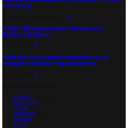
ταυτότητες
30 Ιουλίου 2026
30 Ιουλίου 2026
0
Η Έλενα Παπαρίζου αύριο 31 Ιουλίου στο
Βελβεντό Κοζάνης!
30 Ιουλίου 2026
0
Μετά τους τρεις νεκρούς πυροσβέστες, οι
εποχικοί “αδειάζουν” την κυβέρνηση
30 Ιουλίου 2026
0
Δημοφιλείς κατηγορίες
Κοζάνη
(14.064)
Τοπικά Νέα
(12.355)
Γενικά
(8.992)
Highlights
(8.674)
Lifestyle
(3.954)
Events
(1.632)