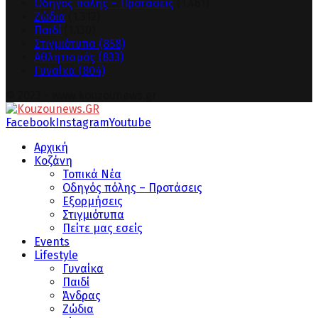
Οδηγός πόλης – Προτάσεις
(1.461)
Ζώδια
(1.312)
Παιδί
(1.130)
Στιγμιότυπα
(858)
Αθλητισμός
(833)
Γυναίκα
(804)
© 2023 - www.kouzounews.gr
Facebook
Instagram
Youtube
Αρχική
Κοζάνη
Τοπικά Νέα
Οδηγός πόλης – Προτάσεις
Εξορμήσεις
Στιγμιότυπα
Πείτε μας εσείς
Events
Lifestyle
Γυναίκα
Παιδί
Άνδρας
Ζώδια