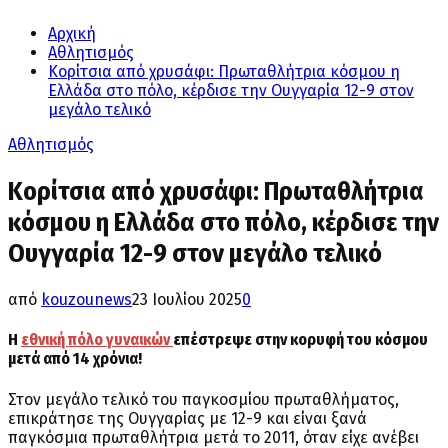
Αρχική
Αθλητισμός
Κορίτσια από χρυσάφι: Πρωταθλήτρια κόσμου η
Ελλάδα στο πόλο, κέρδισε την Ουγγαρία 12-9 στον
μεγάλο τελικό
Αθλητισμός
Κορίτσια από χρυσάφι: Πρωταθλήτρια
κόσμου η Ελλάδα στο πόλο, κέρδισε την
Ουγγαρία 12-9 στον μεγάλο τελικό
από
kouzounews
23 Ιουλίου 2025
0
Η
εθνική πόλο γυναικών
επέστρεψε στην κορυφή του κόσμου
μετά από 14 χρόνια!
Στον μεγάλο τελικό του παγκοσμίου πρωταθλήματος,
επικράτησε της Ουγγαρίας με 12-9 και είναι ξανά
παγκόσμια πρωταθλήτρια μετά το 2011, όταν είχε ανέβει