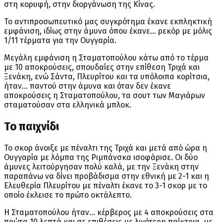
στη κορυφή, στην διοργάνωση της Κίνας.
Το αντιπροσωπευτικό μας συγκρότημα έκανε εκπληκτική
εμφάνιση, ιδίως στην άμυνα όπου έκανε… ρεκόρ με μόλις
1/11 τέρματα για την Ουγγαρία.
Μεγάλη εμφάνιση η Σταματοπούλου κάτω από το τέρμα
με 10 αποκρούσεις, σπουδαίες στην επίθεση Τριχά και
Ξενάκη, ενώ Σάντα, Πλευρίτου και τα υπόλοιπα κορίτσια,
ήταν… παντού στην άμυνα και όταν δεν έκανε
αποκρούσεις η Σταματοπούλου, τα σουτ των Μαγιάρων
σταματούσαν στα ελληνικά μπλοκ.
Το παιχνίδι
Το σκορ άνοιξε με πέναλτι της Τριχά και μετά από ώρα η
Ουγγαρία με λόμπα της Ριμπάνσκα ισοφάρισε. Οι δύο
άμυνες λειτούργησαν πολύ καλά, με την Ξενάκη στην
παραπάνω να δίνει προβάδισμα στην εθνική με 2-1 και η
Ελευθερία Πλευρίτου με πέναλτι έκανε το 3-1 σκορ με το
οποίο έκλεισε το πρώτο οκτάλεπτο.
Η Σταματοπούλου ήταν… κέρβερος με 4 αποκρούσεις στα
πρώτα 10 λεπτά και σε επιθέσεις με λιγότερη παίκτρια, με