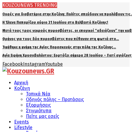
KOUZOUNEWS TRENDING
Ουρές για διαβατήρια στην Κοζάνη: Πολίτες σπεύδουν να προλάβουν τις
Η Έλενα Παπαρίζου αύριο 31 Ιουλίου στο Βελβεντό Κοζάνης!
Μετά τους τρεις νεκρούς πυροσβέστες, οι εποχικοί “αδειάζουν” την κυ
Θρήνος για τους δύο πυροσβέστες που πέθαναν στη φωτιά στο…
Τιμήθηκε η μνήμη της Αγίας Παρασκευής στην πόλη της Κοζάνης…
Αγία Ειρήνη Χρυσοβαλάντου: Εορτάζει σήμερα 28 Ιουλίου – Γιατί αγιάζον
Facebook
Instagram
Youtube
Αρχική
Κοζάνη
Τοπικά Νέα
Οδηγός πόλης – Προτάσεις
Εξορμήσεις
Στιγμιότυπα
Πείτε μας εσείς
Events
Lifestyle