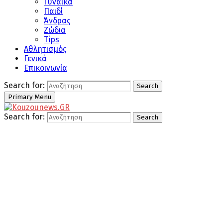
Γυναίκα
Παιδί
Άνδρας
Ζώδια
Tips
Αθλητισμός
Γενικά
Επικοινωνία
Search for:
Search
Primary Menu
Search for:
Search