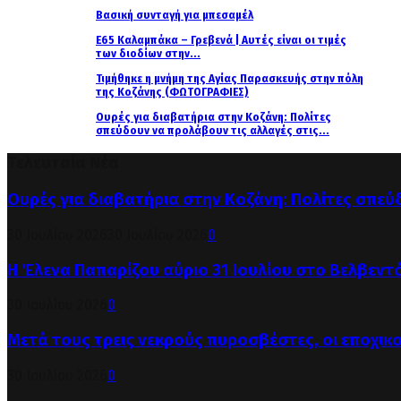
Βασική συνταγή για μπεσαμέλ
Ε65 Καλαμπάκα – Γρεβενά | Αυτές είναι οι τιμές
των διοδίων στην...
Τιμήθηκε η μνήμη της Αγίας Παρασκευής στην πόλη
της Κοζάνης (ΦΩΤΟΓΡΑΦΙΕΣ)
Ουρές για διαβατήρια στην Κοζάνη: Πολίτες
σπεύδουν να προλάβουν τις αλλαγές στις...
Τελευταία Νέα
Ουρές για διαβατήρια στην Κοζάνη: Πολίτες σπεύ
30 Ιουλίου 2026
30 Ιουλίου 2026
0
Η Έλενα Παπαρίζου αύριο 31 Ιουλίου στο Βελβεντ
30 Ιουλίου 2026
0
Μετά τους τρεις νεκρούς πυροσβέστες, οι εποχικ
30 Ιουλίου 2026
0