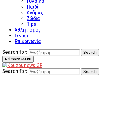
Γυναίκα
Παιδί
Άνδρας
Ζώδια
Tips
Αθλητισμός
Γενικά
Επικοινωνία
Search for:
Search
Primary Menu
Search for:
Search