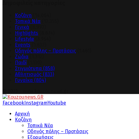
Δημοφιλείς κατηγορίες
Κοζάνη
(14.064)
Τοπικά Νέα
(12.355)
Γενικά
(8.992)
Highlights
(8.674)
Lifestyle
(3.954)
Events
(1.632)
Οδηγός πόλης – Προτάσεις
(1.461)
Ζώδια
(1.312)
Παιδί
(1.130)
Στιγμιότυπα
(858)
Αθλητισμός
(833)
Γυναίκα
(804)
© 2023 - www.kouzounews.gr
Facebook
Instagram
Youtube
Αρχική
Κοζάνη
Τοπικά Νέα
Οδηγός πόλης – Προτάσεις
Εξορμήσεις