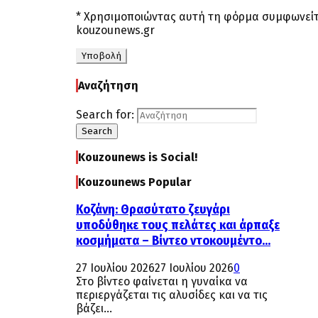
* Χρησιμοποιώντας αυτή τη φόρμα συμφωνείτ
kouzounews.gr
Αναζήτηση
Search for:
Search
Kouzounews is Social!
Kouzounews Popular
Κοζάνη: Θρασύτατο ζευγάρι
υποδύθηκε τους πελάτες και άρπαξε
κοσμήματα – Βίντεο ντοκουμέντο...
27 Ιουλίου 2026
27 Ιουλίου 2026
0
Στο βίντεο φαίνεται η γυναίκα να
περιεργάζεται τις αλυσίδες και να τις
βάζει...