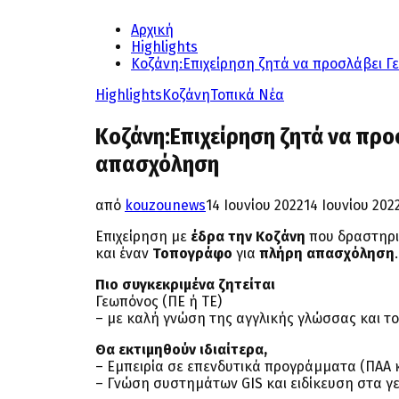
Αρχική
Highlights
Κοζάνη:Επιχείρηση ζητά να προσλάβει 
Highlights
Κοζάνη
Τοπικά Νέα
Κοζάνη:Επιχείρηση ζητά να πρ
απασχόληση
από
kouzounews
14 Ιουνίου 2022
14 Ιουνίου 202
Επιχείρηση με
έδρα την Κοζάνη
που δραστηριο
και έναν
Τοπογράφο
για
πλήρη απασχόληση
.
Πιο συγκεκριμένα ζητείται
Γεωπόνος (ΠΕ ή ΤΕ)
– με καλή γνώση της αγγλικής γλώσσας και το
Θα εκτιμηθούν ιδιαίτερα,
– Εμπειρία σε επενδυτικά προγράμματα (ΠΑΑ κ
– Γνώση συστημάτων GIS και ειδίκευση στα γ