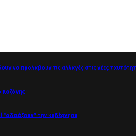
δουν να προλάβουν τις αλλαγές στις νέες ταυτότη
ό Κοζάνης!
οί “αδειάζουν” την κυβέρνηση