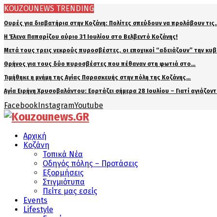
KOUZOUNEWS TRENDING
Ουρές για διαβατήρια στην Κοζάνη: Πολίτες σπεύδουν να προλάβουν τις
Η Έλενα Παπαρίζου αύριο 31 Ιουλίου στο Βελβεντό Κοζάνης!
Μετά τους τρεις νεκρούς πυροσβέστες, οι εποχικοί “αδειάζουν” την κυ
Θρήνος για τους δύο πυροσβέστες που πέθαναν στη φωτιά στο…
Τιμήθηκε η μνήμη της Αγίας Παρασκευής στην πόλη της Κοζάνης…
Αγία Ειρήνη Χρυσοβαλάντου: Εορτάζει σήμερα 28 Ιουλίου – Γιατί αγιάζον
Facebook
Instagram
Youtube
Αρχική
Κοζάνη
Τοπικά Νέα
Οδηγός πόλης – Προτάσεις
Εξορμήσεις
Στιγμιότυπα
Πείτε μας εσείς
Events
Lifestyle